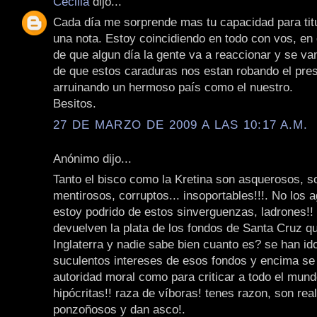
Cecilia
dijo...
Cada día me sorprende mas tu capacidad para titu
una nota. Estoy coincidiendo en todo con vos, en 
de que algun día la gente va a reaccionar y se va
de que estos caraduras nos estan robando el prese
arruinando un hermoso país como el nuestro.
Besitos.
27 DE MARZO DE 2009 A LAS 10:17 A.M.
Anónimo dijo...
Tanto el bisco como la Kretina son asquerosos, s
mentirosos, corruptos... insoportables!!!. No los
estoy podrido de estos sinverguenzas, ladrones!!
devuelven la plata de los fondos de Santa Cruz q
Inglaterra y nadie sabe bien cuanto es? se han i
suculentos intereses de esos fondos y encima se
autoridad moral como para criticar a todo el mund
hipócritas!! raza de víboras! tenes razon, son re
ponzoñosos y dan asco!.