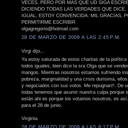
VECES, PERO POR MAS QUE UD SIGA ESCRIB
DICIENDO TODAS LAS VERDADES QUE DICE,
IGUAL, ESTOY CONVENCIDA. MIL GRACIAS, 
PERMITIRME ESCRIBIR
olgagregorio@hotmail.com
28 DE MARZO DE 2009 A LAS 2:45 P.M.
Virgi dijo...
Ya estoy saturada de estos chantas de la política
todos iguales, bien dice la sra Olga que se vende
mangos. Mientras nosotros estamos sufriendo ins
pobreza, marginalidad y una crisis durisima, ell
y negociados con sus votos. Me repugnan!!. De u
todas tenemos que asumir nuestra culpa porque si
están ahi es porque los votamos nosotros, es as
para el 28 de junio.
Virginia
28 DE MARZO DE 2009 A LAS 8:17 P.M.