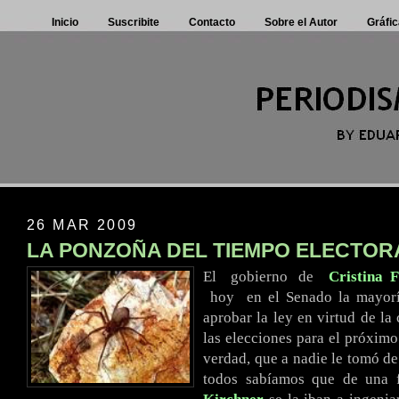
Inicio
Suscribite
Contacto
Sobre el Autor
Gráfic
26 MAR 2009
LA PONZOÑA DEL TIEMPO ELECTOR
El
..
gobierno
.
de
..
Cristina 
..
hoy
..
en el Senado la mayorí
aprobar la ley en virtud de la
las elecciones para el próximo
verdad, que a nadie le tomó de
todos sabíamos que de una f