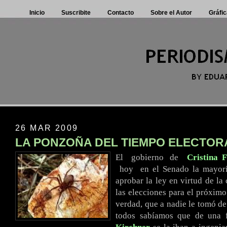
Inicio
Suscribite
Contacto
Sobre el Autor
Gráfic
26 MAR 2009
LA PONZOÑA DEL TIEMPO ELECTOR
El
..
gobierno
.
de
..
Cristina 
..
hoy
..
en el Senado la mayorí
aprobar la ley en virtud de la
las elecciones para el próximo
verdad, que a nadie le tomó de
todos sabíamos que de una f