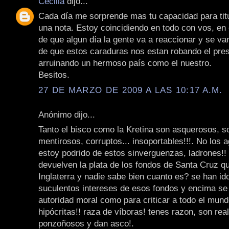
Cecilia
dijo...
Cada día me sorprende mas tu capacidad para titu
una nota. Estoy coincidiendo en todo con vos, en 
de que algun día la gente va a reaccionar y se va
de que estos caraduras nos estan robando el prese
arruinando un hermoso país como el nuestro.
Besitos.
27 DE MARZO DE 2009 A LAS 10:17 A.M.
Anónimo dijo...
Tanto el bisco como la Kretina son asquerosos, s
mentirosos, corruptos... insoportables!!!. No los
estoy podrido de estos sinverguenzas, ladrones!!
devuelven la plata de los fondos de Santa Cruz q
Inglaterra y nadie sabe bien cuanto es? se han i
suculentos intereses de esos fondos y encima se
autoridad moral como para criticar a todo el mund
hipócritas!! raza de víboras! tenes razon, son re
ponzoñosos y dan asco!.