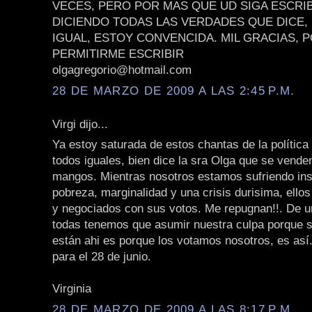
VECES, PERO POR MAS QUE UD SIGA ESCRIB
DICIENDO TODAS LAS VERDADES QUE DICE,
IGUAL, ESTOY CONVENCIDA. MIL GRACIAS, 
PERMITIRME ESCRIBIR
olgagregorio@hotmail.com
28 DE MARZO DE 2009 A LAS 2:45 P.M.
Virgi dijo...
Ya estoy saturada de estos chantas de la política
todos iguales, bien dice la sra Olga que se vende
mangos. Mientras nosotros estamos sufriendo ins
pobreza, marginalidad y una crisis durisima, ell
y negociados con sus votos. Me repugnan!!. De u
todas tenemos que asumir nuestra culpa porque si
están ahi es porque los votamos nosotros, es as
para el 28 de junio.
Virginia
28 DE MARZO DE 2009 A LAS 8:17 P.M.