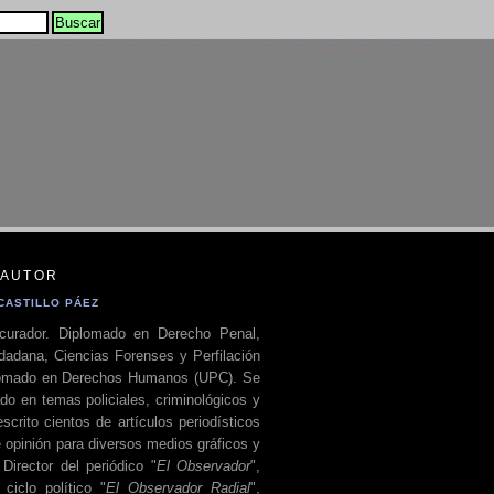
 AUTOR
CASTILLO PÁEZ
curador. Diplomado en Derecho Penal,
dadana, Ciencias Forenses y Perfilación
plomado en Derechos Humanos (UPC). Se
do en temas policiales, criminológicos y
escrito cientos de artículos periodísticos
 opinión para diversos medios gráficos y
 Director del periódico "
El Observador
",
ciclo político "
El Observador Radial
",