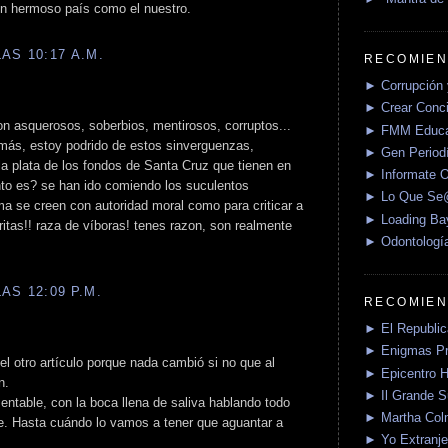
 un hermoso país como el nuestro.
AS 10:17 A.M.
RECOMIEN
► Corrupción 
► Crear Conci
on asquerosos, soberbios, mentirosos, corruptos...
► FMM Educa
 más, estoy podrido de estos sinverguenzas,
► Gen Periodí
la plata de los fondos de Santa Cruz que tienen en
► Informate O
nto es? se han ido comiendo los suculentos
► Lo Que S
a se creen con autoridad moral como para criticar a
► Loading Ba
ritas!! raza de víboras! tenes razon, son realmente
► Odontologí
AS 12:09 P.M.
RECOMIEN
► El Republica
► Enigmas P
 el otro artículo porque nada cambió si no que al
► Epicentro H
n.
► Il Grande 
ntable, con la boca llena de saliva hablando todo
► Martha Col
e. Hasta cuándo lo vamos a tener que aguantar a
► Yo Extranje