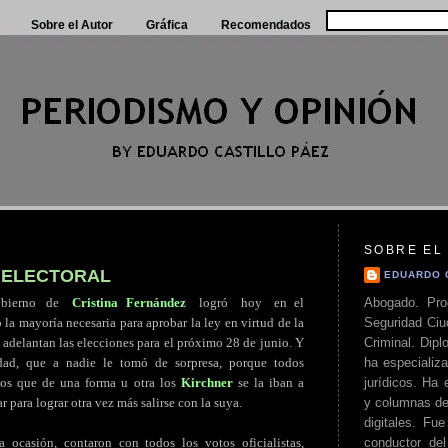
Sobre el Autor
Gráfica
Recomendados
SOBRE EL
 ELECTORAL
EDUARDO 
Abogado. Pro
bierno
.
de
..
Cristina Fernández
..
logró
..
hoy
..
en el
Seguridad Ciu
la mayoría necesaria para aprobar la ley en virtud de la
Criminal. Di
 adelantan las elecciones para el próximo 28 de junio. Y
ha especializa
dad, que a nadie le tomó de sorpresa, porque todos
jurídicos. Ha 
os que de una forma u otra los
Kirchner
se la iban a
y columnas de
r para lograr otra vez más salirse con la suya.
digitales. Fue
conductor del 
a ocasión, contaron con todos los votos oficialistas,