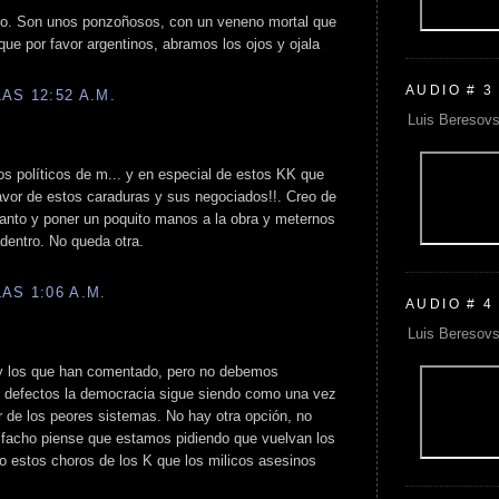
do. Son unos ponzoñosos, con un veneno mortal que
que por favor argentinos, abramos los ojos y ojala
AUDIO # 3
AS 12:52 A.M.
Luis Beresovs
s políticos de m... y en especial de estos KK que
vor de estos caraduras y sus negociados!!. Creo de
anto y poner un poquito manos a la obra y meternos
adentro. No queda otra.
AS 1:06 A.M.
AUDIO # 4
Luis Beresovs
 y los que han comentado, pero no debemos
s defectos la democracia sigue siendo como una vez
jor de los peores sistemas. No hay otra opción, no
 facho piense que estamos pidiendo que vuelvan los
ro estos choros de los K que los milicos asesinos