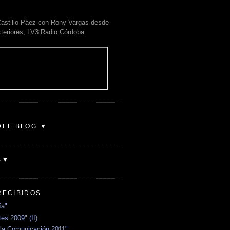
astillo Páez con Rony Vargas desde
xteriores, LV3 Radio Córdoba
DEL BLOG ▼
S▼
RECIBIDOS
ía"
es 2009" (II)
la Comunicación 2011"