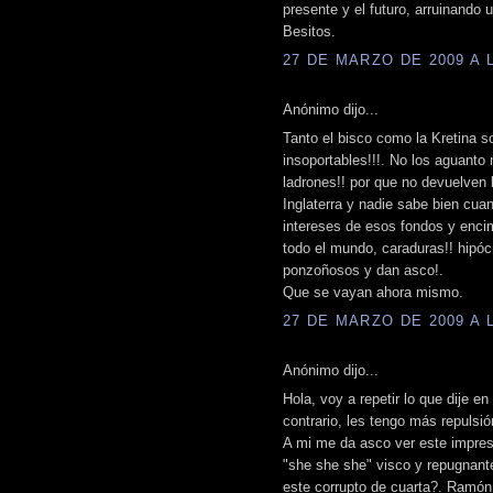
presente y el futuro, arruinando
Besitos.
27 DE MARZO DE 2009 A L
Anónimo dijo...
Tanto el bisco como la Kretina s
insoportables!!!. No los aguanto
ladrones!! por que no devuelven 
Inglaterra y nadie sabe bien cua
intereses de esos fondos y encim
todo el mundo, caraduras!! hipóc
ponzoñosos y dan asco!.
Que se vayan ahora mismo.
27 DE MARZO DE 2009 A L
Anónimo dijo...
Hola, voy a repetir lo que dije en
contrario, les tengo más repulsió
A mi me da asco ver este imprese
"she she she" visco y repugnant
este corrupto de cuarta?. Ramón