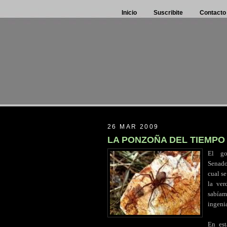
Inicio
Suscribite
Contacto
26 MAR 2009
LA PONZOÑA DEL TIEMPO
El
..
go
Senado 
cual se
la ver
sabíam
ingenia
En est