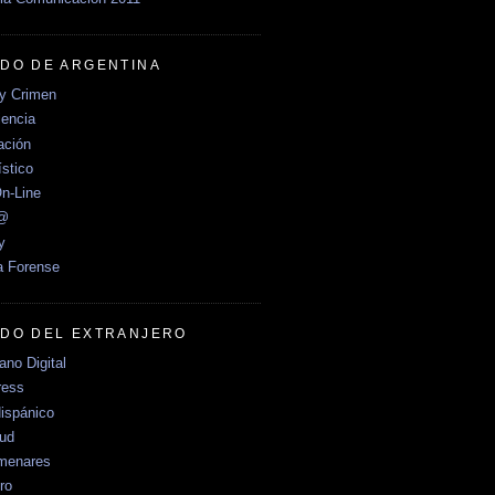
DO DE ARGENTINA
y Crimen
encia
ción
stico
n-Line
e@
y
a Forense
DO DEL EXTRANJERO
no Digital
ress
ispánico
Sud
menares
ro