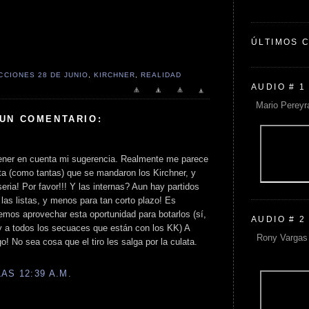
ÚLTIMOS 
CCIONES 28 DE JUNIO
,
KIRCHNER
,
REALIDAD
AUDIO # 1
Mario Pereyr
 UN COMENTARIO:
tener en cuenta mi sugerencia. Realmente me parece
ta (como tantas) que se mandaron los Kirchner, y
ria! Por favor!!! Y las internas? Aun hay partidos
las listas, y menos para tan corto plazo! Es
emos aprovechar esta oportunidad para botarlos (sí,
AUDIO # 2
 y a todos los secuaces que están con los KK) A
Rony Vargas 
o! No sea cosa que el tiro les salga por la culata.
AS 12:39 A.M.