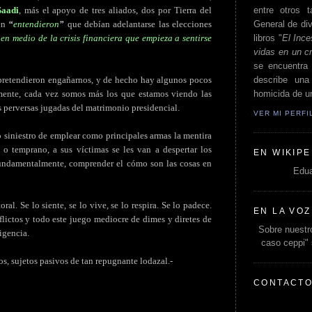
entre otros t
aadi
, más el apoyo de tres aliados, dos por Tierra del
General de div
én
“
entendieron
”
que debían adelantarse las elecciones
libros "
El Ince
en medio de la crisis financiera que empieza a sentirse
vidas en un c
se encuentra 
describe un
 pretendieron engañarnos, y de hecho hay algunos pocos
homicida de un
amente, cada vez somos más los que estamos viendo las
s perversas jugadas del matrimonio presidencial.
VER MI PERF
o siniestro de emplear como principales armas la mentira
o temprano, a sus víctimas se les van a despertar los
EN WIKIPE
 fundamentalmente, comprender el cómo son las cosas en
Edua
al. Se lo siente, se lo vive, se lo respira. Se lo padece.
EN LA VOZ
flictos y todo este juego mediocre de dimes y diretes de
Sobre nuestro
igencia.
caso ceppi"
s, sujetos pasivos de tan repugnante lodazal.-
CONTACT