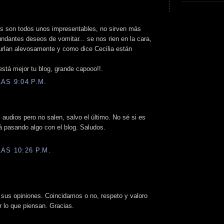
pos son todos unos impresentables, no sirven más
dantes deseos de vomitar... se nos rien en la cara,
burlan alevosamente y como dice Cecilia están
está mejor tu blog, grande capooo!!.
AS 9:04 P.M.
 audios pero no salen, salvo el último. No sé si es
á pasando algo con el blog. Saludos.
AS 10:26 P.M.
r sus opiniones. Coincidamos o no, respeto y valoro
r lo que piensan. Gracias.