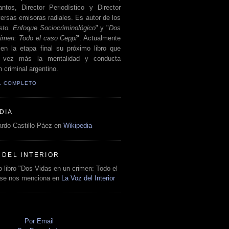
antos, Director Periodístico y Director
ersas emisoras radiales. Es autor de los
sto. Enfoque Sociocriminológico
" y "
Dos
rimen: Todo el caso Ceppi
". Actualmente
en la etapa final su próximo libro que
a vez más la mentalidad y conducta
 criminal argentino.
IL COMPLETO
DIA
rdo Castillo Páez en
Wikipedia
 DEL INTERIOR
 libro "Dos Vidas en un crimen: Todo el
 se nos menciona en
La Voz del Interior
O
Por Email