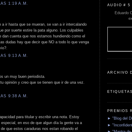
AS 1:19 A.M.
AUDIO # 5
Eduardo C
e
 a ir hasta que se mueran, se van a ir intercalando
e por suerte estire la pata alguno. Los culpables
 se dan cuenta que nos estamos hundiendo como el
 las dudas hay que decir que NO a todo lo que venga
vio?.
AS 9:13 A.M.
ARCHIVO 
Sos un muy buen periodista.
u opinión y creo que se tienen que ir de una vez.
ETIQUETA
AS 9:38 A.M.
PREMIOS 
acidad para titular y escribir una nota. Estoy
► "Blog del D
 especial, en eso de que algun día la gente va a
► "Inconfident
a de que estos caraduras nos estan robando el
► "Mantra de 