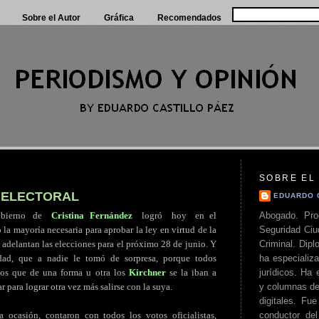
Sobre el Autor
Gráfica
Recomendados
SOBRE EL
 ELECTORAL
EDUARDO 
Abogado. Pro
bierno
.
de
..
Cristina Fernández
..
logró
..
hoy
..
en el
Seguridad Ciu
la mayoría necesaria para aprobar la ley en virtud de la
Criminal. Di
 adelantan las elecciones para el próximo 28 de junio. Y
ha especializa
dad, que a nadie le tomó de sorpresa, porque todos
jurídicos. Ha 
os que de una forma u otra los
Kirchner
se la iban a
y columnas de
r para lograr otra vez más salirse con la suya.
digitales. Fue
conductor del 
a ocasión, contaron con todos los votos oficialistas,