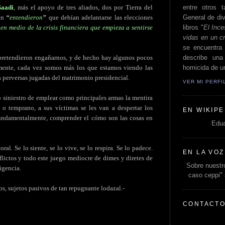
entre otros t
aadi
, más el apoyo de tres aliados, dos por Tierra del
General de div
én
“
entendieron
”
que debían adelantarse las elecciones
libros "
El Ince
en medio de la crisis financiera que empieza a sentirse
vidas en un c
se encuentra 
describe un
 pretendieron engañarnos, y de hecho hay algunos pocos
homicida de un
amente, cada vez somos más los que estamos viendo las
s perversas jugadas del matrimonio presidencial.
VER MI PERF
o siniestro de emplear como principales armas la mentira
o temprano, a sus víctimas se les van a despertar los
EN WIKIPE
 fundamentalmente, comprender el cómo son las cosas en
Edua
al. Se lo siente, se lo vive, se lo respira. Se lo padece.
EN LA VOZ
flictos y todo este juego mediocre de dimes y diretes de
Sobre nuestro
igencia.
caso ceppi"
s, sujetos pasivos de tan repugnante lodazal.-
CONTACT