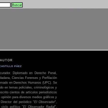
 AUTOR
CASTILLO PÁEZ
curador. Diplomado en Derecho Penal,
dadana, Ciencias Forenses y Perfilación
plomado en Derechos Humanos (UPC). Se
do en temas policiales, criminológicos y
escrito cientos de artículos periodísticos
 opinión para diversos medios gráficos y
 Director del periódico "
El Observador
",
ciclo político "
El Observador Radial
",