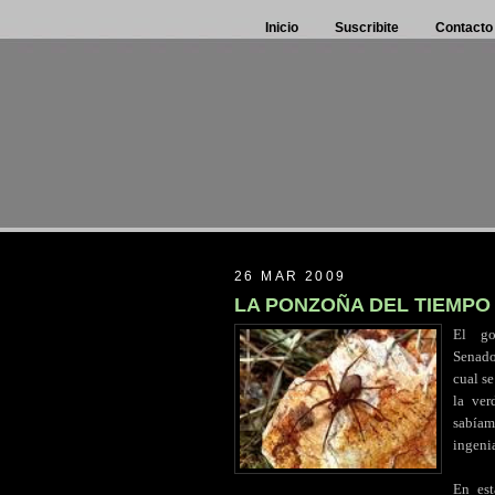
Inicio
Suscribite
Contacto
26 MAR 2009
LA PONZOÑA DEL TIEMPO
El
..
go
Senado 
cual se
la ver
sabíam
ingenia
En est