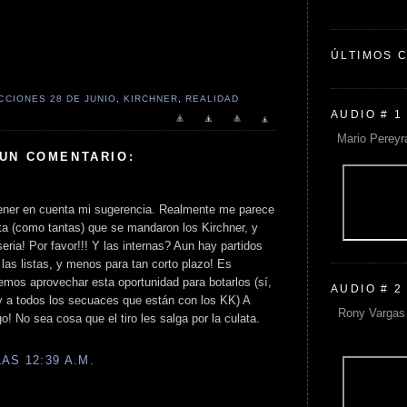
ÚLTIMOS 
CCIONES 28 DE JUNIO
,
KIRCHNER
,
REALIDAD
AUDIO # 1
Mario Pereyr
 UN COMENTARIO:
tener en cuenta mi sugerencia. Realmente me parece
ta (como tantas) que se mandaron los Kirchner, y
ria! Por favor!!! Y las internas? Aun hay partidos
las listas, y menos para tan corto plazo! Es
emos aprovechar esta oportunidad para botarlos (sí,
AUDIO # 2
 y a todos los secuaces que están con los KK) A
Rony Vargas 
o! No sea cosa que el tiro les salga por la culata.
AS 12:39 A.M.