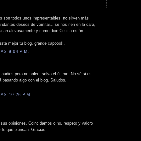
pos son todos unos impresentables, no sirven más
dantes deseos de vomitar... se nos rien en la cara,
burlan alevosamente y como dice Cecilia están
está mejor tu blog, grande capooo!!.
AS 9:04 P.M.
 audios pero no salen, salvo el último. No sé si es
á pasando algo con el blog. Saludos.
AS 10:26 P.M.
r sus opiniones. Coincidamos o no, respeto y valoro
r lo que piensan. Gracias.