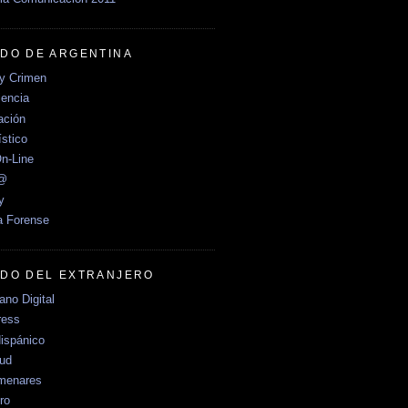
DO DE ARGENTINA
y Crimen
encia
ción
stico
n-Line
e@
y
a Forense
DO DEL EXTRANJERO
no Digital
ress
ispánico
Sud
menares
ro