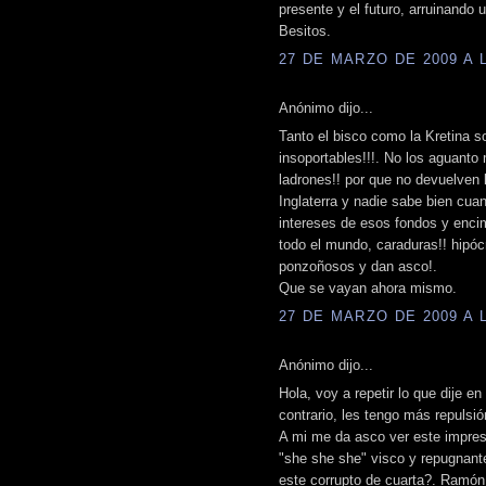
presente y el futuro, arruinando
Besitos.
27 DE MARZO DE 2009 A L
Anónimo dijo...
Tanto el bisco como la Kretina s
insoportables!!!. No los aguanto
ladrones!! por que no devuelven 
Inglaterra y nadie sabe bien cua
intereses de esos fondos y encim
todo el mundo, caraduras!! hipóc
ponzoñosos y dan asco!.
Que se vayan ahora mismo.
27 DE MARZO DE 2009 A L
Anónimo dijo...
Hola, voy a repetir lo que dije en
contrario, les tengo más repulsió
A mi me da asco ver este imprese
"she she she" visco y repugnant
este corrupto de cuarta?. Ramón