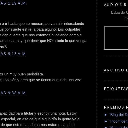
AS 1:19 A.M.
AUDIO # 5
Eduardo C
e
 a ir hasta que se mueran, se van a ir intercalando
e por suerte estire la pata alguno. Los culpables
 se dan cuenta que nos estamos hundiendo como el
 las dudas hay que decir que NO a todo lo que venga
vio?.
AS 9:13 A.M.
ARCHIVO 
Sos un muy buen periodista.
u opinión y creo que se tienen que ir de una vez.
ETIQUETA
AS 9:38 A.M.
PREMIOS 
acidad para titular y escribir una nota. Estoy
► "Blog del D
 especial, en eso de que algun día la gente va a
► "Inconfident
a de que estos caraduras nos estan robando el
► "Mantra de 