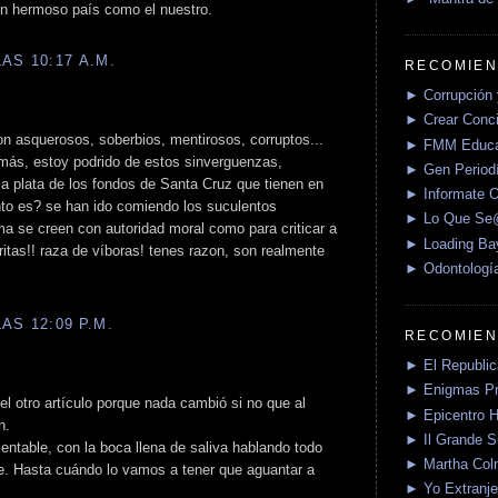
 un hermoso país como el nuestro.
AS 10:17 A.M.
RECOMIEN
► Corrupción 
► Crear Conci
on asquerosos, soberbios, mentirosos, corruptos...
► FMM Educa
 más, estoy podrido de estos sinverguenzas,
► Gen Periodí
la plata de los fondos de Santa Cruz que tienen en
► Informate O
nto es? se han ido comiendo los suculentos
► Lo Que S
a se creen con autoridad moral como para criticar a
► Loading Ba
ritas!! raza de víboras! tenes razon, son realmente
► Odontologí
AS 12:09 P.M.
RECOMIEN
► El Republica
► Enigmas P
 el otro artículo porque nada cambió si no que al
► Epicentro H
n.
► Il Grande 
ntable, con la boca llena de saliva hablando todo
► Martha Col
e. Hasta cuándo lo vamos a tener que aguantar a
► Yo Extranje