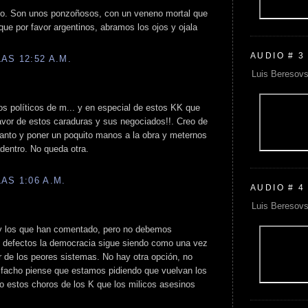
do. Son unos ponzoñosos, con un veneno mortal que
que por favor argentinos, abramos los ojos y ojala
AUDIO # 3
AS 12:52 A.M.
Luis Beresovs
s políticos de m... y en especial de estos KK que
vor de estos caraduras y sus negociados!!. Creo de
anto y poner un poquito manos a la obra y meternos
adentro. No queda otra.
AS 1:06 A.M.
AUDIO # 4
Luis Beresovs
 y los que han comentado, pero no debemos
s defectos la democracia sigue siendo como una vez
jor de los peores sistemas. No hay otra opción, no
 facho piense que estamos pidiendo que vuelvan los
ro estos choros de los K que los milicos asesinos