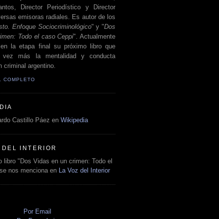
antos, Director Periodístico y Director
ersas emisoras radiales. Es autor de los
sto. Enfoque Sociocriminológico
" y "
Dos
rimen: Todo el caso Ceppi
". Actualmente
en la etapa final su próximo libro que
a vez más la mentalidad y conducta
 criminal argentino.
IL COMPLETO
DIA
rdo Castillo Páez en
Wikipedia
 DEL INTERIOR
 libro "Dos Vidas en un crimen: Todo el
 se nos menciona en
La Voz del Interior
O
Por Email