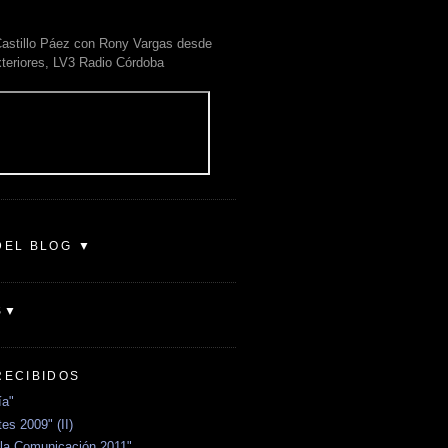
astillo Páez con Rony Vargas desde
xteriores, LV3 Radio Córdoba
DEL BLOG ▼
S▼
RECIBIDOS
ía"
es 2009" (II)
la Comunicación 2011"