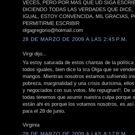
VECES, PERO POR MAS QUE UD SIGA ESCRIB
DICIENDO TODAS LAS VERDADES QUE DICE,
IGUAL, ESTOY CONVENCIDA. MIL GRACIAS, 
PERMITIRME ESCRIBIR
olgagregorio@hotmail.com
28 DE MARZO DE 2009 A LAS 2:45 P.M.
Virgi dijo...
Ya estoy saturada de estos chantas de la política
todos iguales, bien dice la sra Olga que se vende
mangos. Mientras nosotros estamos sufriendo ins
pobreza, marginalidad y una crisis durisima, ell
y negociados con sus votos. Me repugnan!!. De u
todas tenemos que asumir nuestra culpa porque si
están ahi es porque los votamos nosotros, es as
para el 28 de junio.
Virginia
28 DE MARZO DE 2009 A LAS 8:17 P.M.