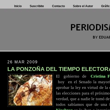
Inicio
Suscribite
Contacto
Sobre el Autor
Gráfic
26 MAR 2009
LA PONZOÑA DEL TIEMPO ELECTOR
El
..
gobierno
.
de
..
Cristina 
..
hoy
..
en el Senado la mayorí
aprobar la ley en virtud de la
las elecciones para el próximo
verdad, que a nadie le tomó de
todos sabíamos que de una f