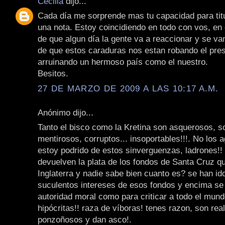
Cecilia
dijo...
Cada día me sorprende mas tu capacidad para titu
una nota. Estoy coincidiendo en todo con vos, en 
de que algun día la gente va a reaccionar y se va
de que estos caraduras nos estan robando el prese
arruinando un hermoso país como el nuestro.
Besitos.
27 DE MARZO DE 2009 A LAS 10:17 A.M.
Anónimo dijo...
Tanto el bisco como la Kretina son asquerosos, s
mentirosos, corruptos... insoportables!!!. No los
estoy podrido de estos sinverguenzas, ladrones!!
devuelven la plata de los fondos de Santa Cruz q
Inglaterra y nadie sabe bien cuanto es? se han i
suculentos intereses de esos fondos y encima se
autoridad moral como para criticar a todo el mund
hipócritas!! raza de víboras! tenes razon, son re
ponzoñosos y dan asco!.