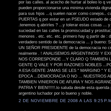
por las calles. al acecho de hurtar al boleo lo q v
pueden proporcionarse una minima vivienda digna
para sus hijos ...q suelen nacer como conejos.. c
PUERTAS q por estar en un PSEUDO estado de 
.tenemos q abrirles ? ...y tolerar estas cosas ... 
suciedad en las calles la promiscuidad y prostituc
menores . etc. etc. etc. primero hay q partir de : d
verdadero sentido de la democracia ... y bueno: 
UN SEÑOR PRESIDENTE de la democracia no cre
realmente . ! ANALISEMOS ARGENTINOS! Y E
NOS CORRESPONDE ...Y CLARO Q TAMBIEN L
GENTE Q VALE Y POR RAZONES NOBLES ...PO
A ESA GENTE JAMAS SE LES " MARGINO " Y 
EPOCA ...DEMOCRACIA O NO ... NUESTROS 
TAMBIEN VINIERON DE AFURA Y NOS AGRAN
PATRIA Y BIEN!!!!!!.lo saluda desde esta querida 
argentino luchador por lo bueno y noble.
2 DE NOVIEMBRE DE 2008 A LAS 9:25 P.