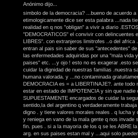
Anónimo dijo...
simbolo de la democracia? ...bueno de acuerdo a 
etimologicamente dice ser esta palabra ...nada tie
realidad en q nos "obligan" a vivir a diario .E
"DEMOCRATICOS" el convivir con delincuentes ell
LIBRES". con extranjeros limitrofes ..o del africa .
entran al pais sin saber de sus "antecedentes" de
las enfermedades adquiridas por una "mala vida 
paises" etc. ...y ojo ! esto no es exagerar .esto se
cuidar la dignidad de nuestras familias .nuestra sa
humana valorada. y ...no contaminada gratuitamen
DEMOCRACIA es = a LIBERTINAJE?. ante todo 
estar en estado de IMPOTENCIA y sin que nadie 
SUPUESTAMENTE encargados de cuidar la segur
sentido,la del argentino q verdaderamente trabaja 
digno . y tiene valores morales reales . q lucha y 
y reniega en vano de la mala gente q nos invade 
fin. pues . si a la mayoria de los q se les ABRE la
arg. en sus paises estan mal y ...aqui solo puede