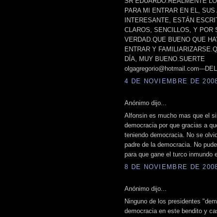
SR EDUARDO.REALMENTE LO 
PARA MI ENTRAR EN EL, SU
INTERESANTE, ESTÁN ESCRI
CLAROS, SENCILLOS, Y POR
VERDAD.QUE BUENO QUE HAY
ENTRAR Y FAMILIARIZARSE.
DÍA, MUY BUENO.SUERTE
olgagregorio@hotmail.com---D
4 DE NOVIEMBRE DE 2008 
Anónimo dijo...
Alfonsin es mucho mas que el si
democracia por que gracias a que
teniendo democracia. No se olvide
padre de la democracia. No pude
para que gane el turco inmundo
8 DE NOVIEMBRE DE 2008 
Anónimo dijo...
Ninguno de los presidentes "demo
democracia en este bendito y cas