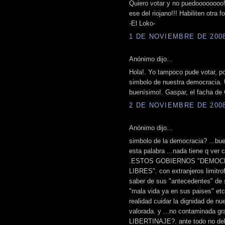
Quiero votar y no puedoooooooo!
ese del riojano!!! Habiliten otra
-El Loko-
1 DE NOVIEMBRE DE 2008 
Anónimo dijo...
Hola!. Yo tampoco pude votar, por
simbolo de nuestra democracia. U
buenísimo!. Gaspar, el facha de
2 DE NOVIEMBRE DE 2008 
Anónimo dijo...
simbolo de la democracia? ...bu
esta palabra ...nada tiene q ver c
.ESTOS GOBIERNOS "DEMOCRATICO
LIBRES". con extranjeros limitrofe
saber de sus "antecedentes" de 
"mala vida ya en sus paises" etc.
realidad cuidar la dignidad de nu
valorada. y ...no contaminada 
LIBERTINAJE?. ante todo no de