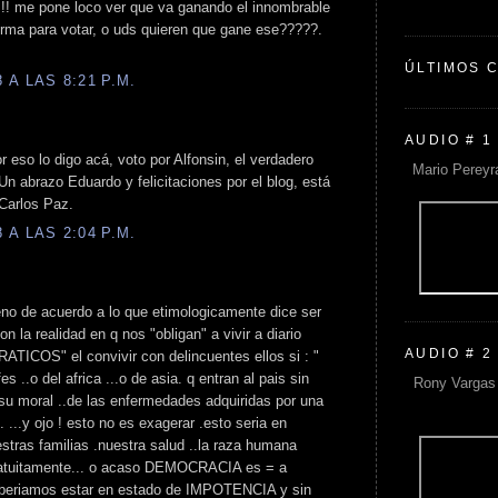
!! me pone loco ver que va ganando el innombrable
 forma para votar, o uds quieren que gane ese?????.
ÚLTIMOS 
A LAS 8:21 P.M.
AUDIO # 1
 eso lo digo acá, voto por Alfonsin, el verdadero
Mario Pereyr
n abrazo Eduardo y felicitaciones por el blog, está
 Carlos Paz.
A LAS 2:04 P.M.
eno de acuerdo a lo que etimologicamente dice ser
on la realidad en q nos "obligan" a vivir a diario
AUDIO # 2
S" el convivir con delincuentes ellos si : "
s ..o del africa ...o de asia. q entran al pais sin
Rony Vargas 
su moral ..de las enfermedades adquiridas por una
 ...y ojo ! esto no es exagerar .esto seria en
estras familias .nuestra salud ..la raza humana
gratuitamente... o acaso DEMOCRACIA es = a
beriamos estar en estado de IMPOTENCIA y sin