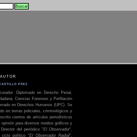
 AUTOR
CASTILLO PÁEZ
curador. Diplomado en Derecho Penal,
dadana, Ciencias Forenses y Perfilación
plomado en Derechos Humanos (UPC). Se
do en temas policiales, criminológicos y
escrito cientos de artículos periodísticos
 opinión para diversos medios gráficos y
 Director del periódico "
El Observador
",
ciclo político "
El Observador Radial
",