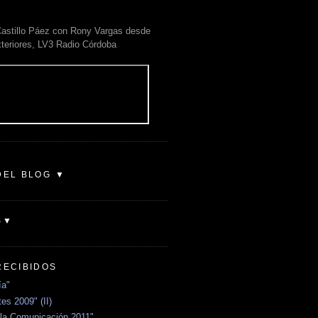
astillo Páez con Rony Vargas desde
xteriores, LV3 Radio Córdoba
DEL BLOG ▼
S▼
RECIBIDOS
ía"
es 2009" (II)
la Comunicación 2011"