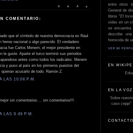
entre otros t
General de div
libros "
El Ince
UN COMENTARIO:
vidas en un c
se encuentra 
describe un
hado que el símbolo de nuestra democracia es Raul
homicida de un
n heroe nacional o algo parecido. El verdadero
acia fue Carlos Menem, el mejor presidente en
VER MI PERF
n le guste. Aparte el turco terminó sus periodos
capandose antes como todos los radicales. Menem
EN WIKIPE
ia y puso al país en los primeros puestos del
 quieran acusarlo de todo. Ramón Z.
Edua
 LAS 10:06 P.M.
EN LA VOZ
Sobre nuestro
ejor sin comentarios.... sin comentarios!!!.
caso ceppi"
 LAS 9:49 P.M.
CONTACT