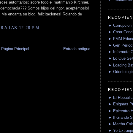
ces autoritarios; sobre todo el matrimanio Kirchner.
 democracia??? Somos hijos del rigor, aceptémoslo!
!! Me encanta su blog, felicitaciones! Rolando de
RECOMIEN
► Corrupción 
 A LAS 12:28 P.M.
► Crear Conci
► FMM Educa
► Gen Periodí
Página Principal
Entrada antigua
► Informate O
► Lo Que S
► Loading Ba
► Odontologí
RECOMIEN
► El Republica
► Enigmas P
► Epicentro H
► Il Grande 
► Martha Col
► Yo Extranje