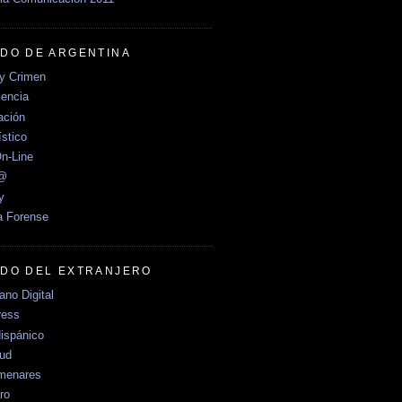
DO DE ARGENTINA
y Crimen
encia
ción
stico
n-Line
e@
y
a Forense
DO DEL EXTRANJERO
no Digital
ress
ispánico
Sud
menares
ro