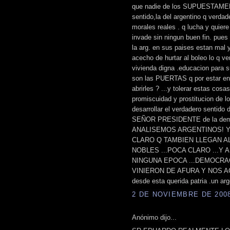
que nadie de los SUPUESTAMENT
sentido,la del argentino q verdad
morales reales . q lucha y quiere
invade sin ningun buen fin. pues 
la arg. en sus paises estan mal y
acecho de hurtar al boleo lo q v
vivienda digna .educacion para s
son las PUERTAS q por estar e
abrirles ? ...y tolerar estas cosa
promiscuidad y prostitucion de lo
desarrollar el verdadero sentido
SEÑOR PRESIDENTE de la democr
ANALISEMOS ARGENTINOS! Y
CLARO Q TAMBIEN LLEGAN A
NOBLES ...POCA CLARO ...Y 
NINGUNA EPOCA ...DEMOCRAC
VINIERON DE AFURA Y NOS AGR
desde esta querida patria .un arg
2 DE NOVIEMBRE DE 2008 
Anónimo dijo...