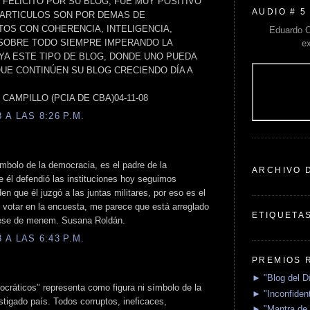
FELICITO POR SU BLOG, FUE MUY POSITIVO
AUDIO # 5
S ARTICULOS SON POR DEMAS DE
TOS CON COHERENCIA, INTELIGENCIA,
Eduardo C
 SOBRE TODO SIEMPRE IMPERANDO LA
e
A ESTE TIPO DE BLOG, DONDE UNO PUEDA
QUE CONTINÚEN SU BLOG CRECIENDO DÍA A
EL CAMPILLO (PCIA DE CBA)04-11-08
A LAS 8:26 P.M.
mbolo de la democracia, es el padre de la
ARCHIVO 
 él defendió las instituciones hoy seguimos
n que él juzgó a las juntas militares, por eso es el
 votar en la encuesta, me parece que está arreglado
ETIQUETA
 ese de menem. Susana Roldán.
A LAS 6:43 P.M.
PREMIOS 
► "Blog del D
cráticos" representa como figura ni símbolo de la
► "Inconfident
tigado país. Todos corruptos, ineficaces,
► "Mantra de 