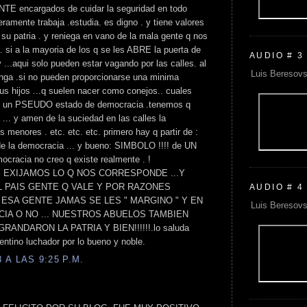
E encargados de cuidar la seguridad en todo
eramente trabaja .estudia. es digno . y tiene valores
 su patria . y reniega en vano de la mala gente q nos
. si a la mayoria de los q se les ABRE la puerta de
AUDIO # 3
 ...aqui solo pueden estar vagando por las calles. al
Luis Beresovs
enga .si no pueden proporcionarse una minima
us hijos ...q suelen nacer como conejos.. cuales
n un PSEUDO estado de democracia .tenemos q
s ... y amen de la suciedad en las calles la
s menores . etc. etc. etc. primero hay q partir de :
 de la democracia ... y bueno: SIMBOLO !!!! de UN
acia no creo q existe realmente . !
 EXIJAMOS LO Q NOS CORRESPONDE ...Y
L PAIS GENTE Q VALE Y POR RAZONES
AUDIO # 4
A ESA GENTE JAMAS SE LES " MARGINO " Y EN
Luis Beresovs
IA O NO ... NUESTROS ABUELOS TAMBIEN
ANDARON LA PATRIA Y BIEN!!!!!!.lo saluda
entino luchador por lo bueno y noble.
A LAS 9:25 P.M.