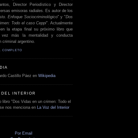
antos, Director Periodístico y Director
ersas emisoras radiales. Es autor de los
sto. Enfoque Sociocriminológico
" y "
Dos
rimen: Todo el caso Ceppi
". Actualmente
en la etapa final su próximo libro que
a vez más la mentalidad y conducta
 criminal argentino.
IL COMPLETO
DIA
rdo Castillo Páez en
Wikipedia
 DEL INTERIOR
 libro "Dos Vidas en un crimen: Todo el
 se nos menciona en
La Voz del Interior
O
Por Email