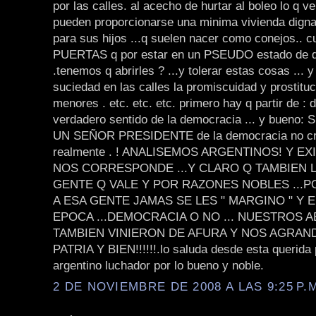
por las calles. al acecho de hurtar al boleo lo q v
pueden proporcionarse una minima vivienda digna
para sus hijos ...q suelen nacer como conejos.. c
PUERTAS q por estar en un PSEUDO estado de 
.tenemos q abrirles ? ...y tolerar estas cosas ... 
suciedad en las calles la promiscuidad y prostituc
menores . etc. etc. etc. primero hay q partir de : d
verdadero sentido de la democracia ... y bueno: 
UN SEÑOR PRESIDENTE de la democracia no cre
realmente . ! ANALISEMOS ARGENTINOS! Y E
NOS CORRESPONDE ...Y CLARO Q TAMBIEN L
GENTE Q VALE Y POR RAZONES NOBLES ...PO
A ESA GENTE JAMAS SE LES " MARGINO " Y 
EPOCA ...DEMOCRACIA O NO ... NUESTROS 
TAMBIEN VINIERON DE AFURA Y NOS AGRAN
PATRIA Y BIEN!!!!!!.lo saluda desde esta querida 
argentino luchador por lo bueno y noble.
2 DE NOVIEMBRE DE 2008 A LAS 9:25 P.