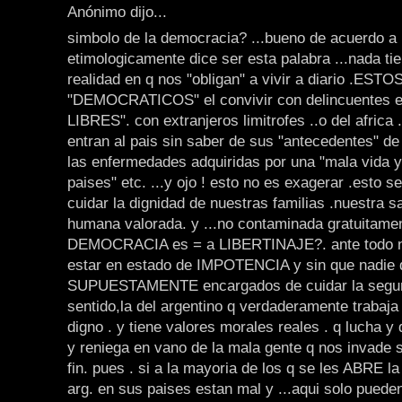
Anónimo dijo...
simbolo de la democracia? ...bueno de acuerdo a 
etimologicamente dice ser esta palabra ...nada tie
realidad en q nos "obligan" a vivir a diario .E
"DEMOCRATICOS" el convivir con delincuentes ell
LIBRES". con extranjeros limitrofes ..o del africa .
entran al pais sin saber de sus "antecedentes" de
las enfermedades adquiridas por una "mala vida 
paises" etc. ...y ojo ! esto no es exagerar .esto se
cuidar la dignidad de nuestras familias .nuestra sa
humana valorada. y ...no contaminada gratuitamen
DEMOCRACIA es = a LIBERTINAJE?. ante todo 
estar en estado de IMPOTENCIA y sin que nadie 
SUPUESTAMENTE encargados de cuidar la segur
sentido,la del argentino q verdaderamente trabaja 
digno . y tiene valores morales reales . q lucha y 
y reniega en vano de la mala gente q nos invade 
fin. pues . si a la mayoria de los q se les ABRE la
arg. en sus paises estan mal y ...aqui solo puede