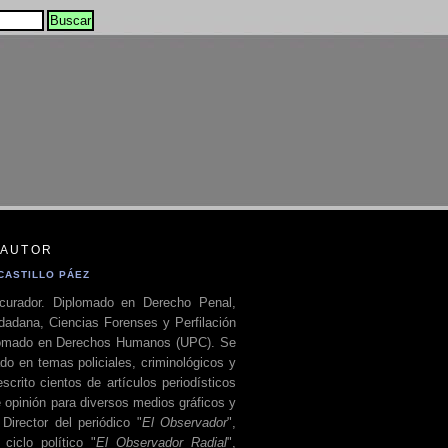
 AUTOR
CASTILLO PÁEZ
curador. Diplomado en Derecho Penal,
dadana, Ciencias Forenses y Perfilación
plomado en Derechos Humanos (UPC). Se
do en temas policiales, criminológicos y
escrito cientos de artículos periodísticos
 opinión para diversos medios gráficos y
 Director del periódico "
El Observador
",
ciclo político "
El Observador Radial
",