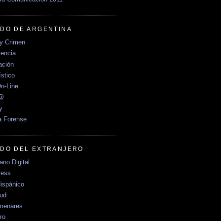
DO DE ARGENTINA
y Crimen
encia
ción
stico
n-Line
e@
y
a Forense
DO DEL EXTRANJERO
no Digital
ress
ispánico
Sud
menares
ro