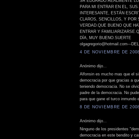
SR EDUARDO.REALMENTE LO 
PARA MI ENTRAR EN EL, SU
INTERESANTE, ESTÁN ESCRI
CLAROS, SENCILLOS, Y POR
VERDAD.QUE BUENO QUE HAY
ENTRAR Y FAMILIARIZARSE.
DÍA, MUY BUENO.SUERTE
olgagregorio@hotmail.com---D
4 DE NOVIEMBRE DE 2008 
Anónimo dijo...
Alfonsin es mucho mas que el si
democracia por que gracias a que
teniendo democracia. No se olvide
padre de la democracia. No pude
para que gane el turco inmundo
8 DE NOVIEMBRE DE 2008 
Anónimo dijo...
Ninguno de los presidentes "demo
democracia en este bendito y cas