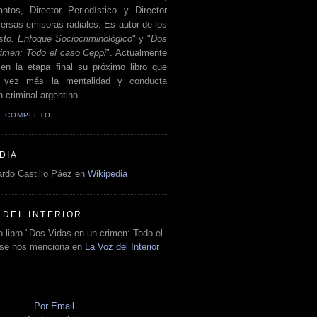
antos, Director Periodístico y Director
ersas emisoras radiales. Es autor de los
sto. Enfoque Sociocriminológico
" y "
Dos
rimen: Todo el caso Ceppi
". Actualmente
en la etapa final su próximo libro que
a vez más la mentalidad y conducta
 criminal argentino.
IL COMPLETO
DIA
rdo Castillo Páez en
Wikipedia
 DEL INTERIOR
 libro "Dos Vidas en un crimen: Todo el
 se nos menciona en
La Voz del Interior
O
Por Email