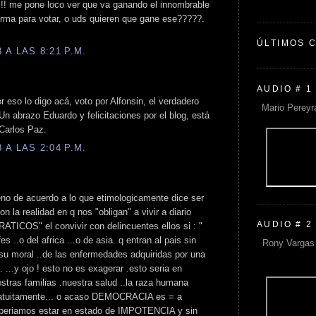
!! me pone loco ver que va ganando el innombrable
 forma para votar, o uds quieren que gane ese?????.
ÚLTIMOS 
A LAS 8:21 P.M.
AUDIO # 1
 eso lo digo acá, voto por Alfonsin, el verdadero
Mario Pereyr
n abrazo Eduardo y felicitaciones por el blog, está
 Carlos Paz.
A LAS 2:04 P.M.
eno de acuerdo a lo que etimologicamente dice ser
on la realidad en q nos "obligan" a vivir a diario
AUDIO # 2
S" el convivir con delincuentes ellos si : "
s ..o del africa ...o de asia. q entran al pais sin
Rony Vargas 
su moral ..de las enfermedades adquiridas por una
 ...y ojo ! esto no es exagerar .esto seria en
estras familias .nuestra salud ..la raza humana
gratuitamente... o acaso DEMOCRACIA es = a
beriamos estar en estado de IMPOTENCIA y sin