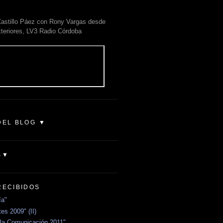
astillo Páez con Rony Vargas desde
xteriores, LV3 Radio Córdoba
DEL BLOG ▼
S▼
RECIBIDOS
ía"
es 2009" (II)
la Comunicación 2011"