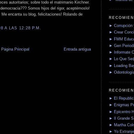
ces autoritarios; sobre todo el matrimanio Kirchner.
 democracia??? Somos hijos del rigor, aceptémoslo!
!! Me encanta su blog, felicitaciones! Rolando de
RECOMIEN
► Corrupción 
 A LAS 12:28 P.M.
► Crear Conci
► FMM Educa
► Gen Periodí
Página Principal
Entrada antigua
► Informate O
► Lo Que S
► Loading Ba
► Odontologí
RECOMIEN
► El Republica
► Enigmas P
► Epicentro H
► Il Grande 
► Martha Col
► Yo Extranje