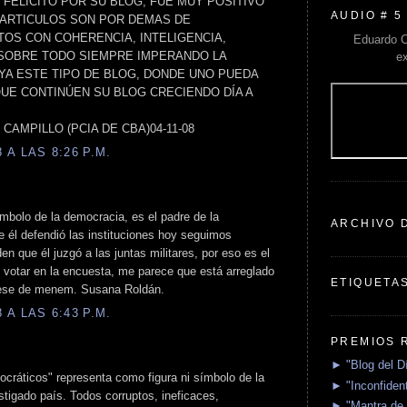
FELICITO POR SU BLOG, FUE MUY POSITIVO
AUDIO # 5
S ARTICULOS SON POR DEMAS DE
TOS CON COHERENCIA, INTELIGENCIA,
Eduardo C
 SOBRE TODO SIEMPRE IMPERANDO LA
e
A ESTE TIPO DE BLOG, DONDE UNO PUEDA
QUE CONTINÚEN SU BLOG CRECIENDO DÍA A
EL CAMPILLO (PCIA DE CBA)04-11-08
A LAS 8:26 P.M.
mbolo de la democracia, es el padre de la
ARCHIVO 
 él defendió las instituciones hoy seguimos
n que él juzgó a las juntas militares, por eso es el
 votar en la encuesta, me parece que está arreglado
ETIQUETA
 ese de menem. Susana Roldán.
A LAS 6:43 P.M.
PREMIOS 
► "Blog del D
cráticos" representa como figura ni símbolo de la
► "Inconfident
tigado país. Todos corruptos, ineficaces,
► "Mantra de 