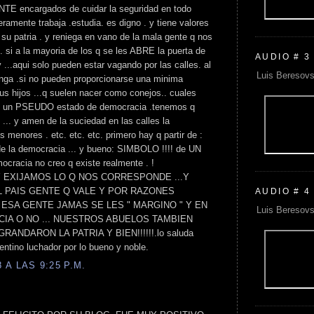
E encargados de cuidar la seguridad en todo
eramente trabaja .estudia. es digno . y tiene valores
 su patria . y reniega en vano de la mala gente q nos
. si a la mayoria de los q se les ABRE la puerta de
AUDIO # 3
 ...aqui solo pueden estar vagando por las calles. al
Luis Beresovs
enga .si no pueden proporcionarse una minima
us hijos ...q suelen nacer como conejos.. cuales
n un PSEUDO estado de democracia .tenemos q
s ... y amen de la suciedad en las calles la
s menores . etc. etc. etc. primero hay q partir de :
 de la democracia ... y bueno: SIMBOLO !!!! de UN
acia no creo q existe realmente . !
 EXIJAMOS LO Q NOS CORRESPONDE ...Y
L PAIS GENTE Q VALE Y POR RAZONES
AUDIO # 4
A ESA GENTE JAMAS SE LES " MARGINO " Y EN
Luis Beresovs
IA O NO ... NUESTROS ABUELOS TAMBIEN
ANDARON LA PATRIA Y BIEN!!!!!!.lo saluda
entino luchador por lo bueno y noble.
A LAS 9:25 P.M.