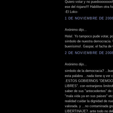
Quiero votar y no puedoooooooo!
ese del riojano!!! Habiliten otra
-El Loko-
1 DE NOVIEMBRE DE 2008 
Anónimo dijo...
Hola!. Yo tampoco pude votar, por
simbolo de nuestra democracia. U
buenísimo!. Gaspar, el facha de
2 DE NOVIEMBRE DE 2008 
Anónimo dijo...
simbolo de la democracia? ...bu
esta palabra ...nada tiene q ver c
.ESTOS GOBIERNOS "DEMOCRATICO
LIBRES". con extranjeros limitrofe
saber de sus "antecedentes" de 
"mala vida ya en sus paises" etc.
realidad cuidar la dignidad de nu
valorada. y ...no contaminada 
LIBERTINAJE?. ante todo no de