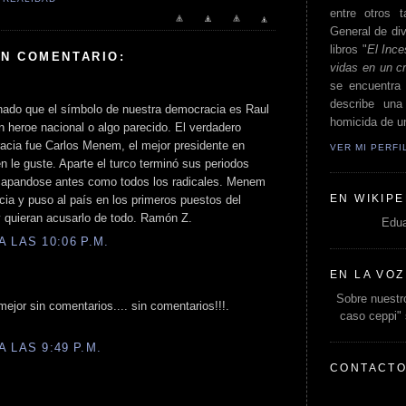
entre otros t
General de div
libros "
El Ince
UN COMENTARIO:
vidas en un c
se encuentra 
describe un
hado que el símbolo de nuestra democracia es Raul
homicida de un
n heroe nacional o algo parecido. El verdadero
acia fue Carlos Menem, el mejor presidente en
VER MI PERF
n le guste. Aparte el turco terminó sus periodos
capandose antes como todos los radicales. Menem
EN WIKIPE
ia y puso al país en los primeros puestos del
 quieran acusarlo de todo. Ramón Z.
Edua
 LAS 10:06 P.M.
EN LA VOZ
Sobre nuestro
ejor sin comentarios.... sin comentarios!!!.
caso ceppi"
 LAS 9:49 P.M.
CONTACT