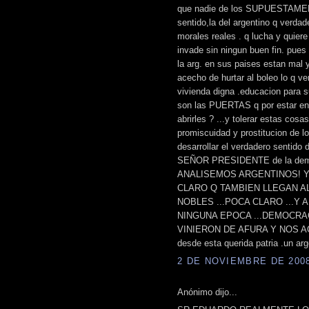
que nadie de los SUPUESTAMENT
sentido,la del argentino q verdad
morales reales . q lucha y quiere
invade sin ningun buen fin. pues 
la arg. en sus paises estan mal y
acecho de hurtar al boleo lo q v
vivienda digna .educacion para s
son las PUERTAS q por estar e
abrirles ? ...y tolerar estas cosa
promiscuidad y prostitucion de lo
desarrollar el verdadero sentido
SEÑOR PRESIDENTE de la democr
ANALISEMOS ARGENTINOS! Y
CLARO Q TAMBIEN LLEGAN A
NOBLES ...POCA CLARO ...Y 
NINGUNA EPOCA ...DEMOCRAC
VINIERON DE AFURA Y NOS AGR
desde esta querida patria .un arg
2 DE NOVIEMBRE DE 2008 
Anónimo dijo...