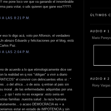
!! me pone loco ver que va ganando el innombrable
 forma para votar, o uds quieren que gane ese?????.
ÚLTIMOS 
A LAS 8:21 P.M.
AUDIO # 1
 eso lo digo acá, voto por Alfonsin, el verdadero
Mario Pereyr
n abrazo Eduardo y felicitaciones por el blog, está
 Carlos Paz.
A LAS 2:04 P.M.
eno de acuerdo a lo que etimologicamente dice ser
on la realidad en q nos "obligan" a vivir a diario
AUDIO # 2
S" el convivir con delincuentes ellos si : "
s ..o del africa ...o de asia. q entran al pais sin
Rony Vargas 
su moral ..de las enfermedades adquiridas por una
 ...y ojo ! esto no es exagerar .esto seria en
estras familias .nuestra salud ..la raza humana
gratuitamente... o acaso DEMOCRACIA es = a
beriamos estar en estado de IMPOTENCIA y sin