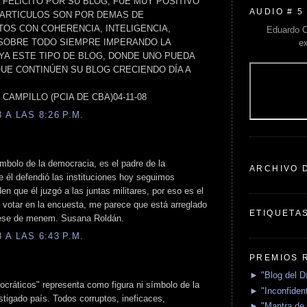
FELICITO POR SU BLOG, FUE MUY POSITIVO
AUDIO # 5
S ARTICULOS SON POR DEMAS DE
TOS CON COHERENCIA, INTELIGENCIA,
Eduardo C
 SOBRE TODO SIEMPRE IMPERANDO LA
e
A ESTE TIPO DE BLOG, DONDE UNO PUEDA
QUE CONTINÚEN SU BLOG CRECIENDO DÍA A
EL CAMPILLO (PCIA DE CBA)04-11-08
A LAS 8:26 P.M.
mbolo de la democracia, es el padre de la
ARCHIVO 
 él defendió las instituciones hoy seguimos
n que él juzgó a las juntas militares, por eso es el
 votar en la encuesta, me parece que está arreglado
ETIQUETA
 ese de menem. Susana Roldán.
A LAS 6:43 P.M.
PREMIOS 
► "Blog del D
cráticos" representa como figura ni símbolo de la
► "Inconfident
tigado país. Todos corruptos, ineficaces,
► "Mantra de 