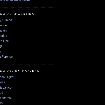
DO DE ARGENTINA
y Crimen
encia
ción
stico
n-Line
e@
y
a Forense
DO DEL EXTRANJERO
no Digital
ress
ispánico
Sud
menares
ro