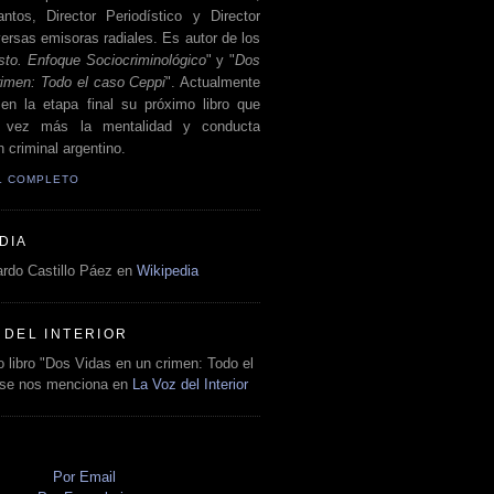
antos, Director Periodístico y Director
ersas emisoras radiales. Es autor de los
sto. Enfoque Sociocriminológico
" y "
Dos
rimen: Todo el caso Ceppi
". Actualmente
en la etapa final su próximo libro que
a vez más la mentalidad y conducta
 criminal argentino.
IL COMPLETO
DIA
rdo Castillo Páez en
Wikipedia
 DEL INTERIOR
 libro "Dos Vidas en un crimen: Todo el
 se nos menciona en
La Voz del Interior
O
Por Email