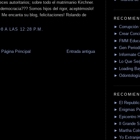
ces autoritarios; sobre todo el matrimanio Kirchner.
 democracia??? Somos hijos del rigor, aceptémoslo!
!! Me encanta su blog, felicitaciones! Rolando de
RECOMIEN
► Corrupción 
 A LAS 12:28 P.M.
► Crear Conci
► FMM Educa
► Gen Periodí
Página Principal
Entrada antigua
► Informate O
► Lo Que S
► Loading Ba
► Odontologí
RECOMIEN
► El Republica
► Enigmas P
► Epicentro H
► Il Grande 
► Martha Col
► Yo Extranje