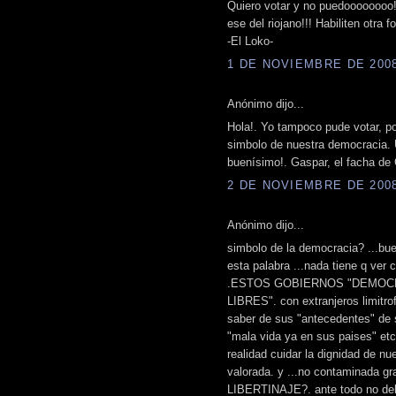
Quiero votar y no puedoooooooo!
ese del riojano!!! Habiliten otra
-El Loko-
1 DE NOVIEMBRE DE 2008 
Anónimo dijo...
Hola!. Yo tampoco pude votar, por
simbolo de nuestra democracia. U
buenísimo!. Gaspar, el facha de
2 DE NOVIEMBRE DE 2008 
Anónimo dijo...
simbolo de la democracia? ...bu
esta palabra ...nada tiene q ver c
.ESTOS GOBIERNOS "DEMOCRATICO
LIBRES". con extranjeros limitrofe
saber de sus "antecedentes" de 
"mala vida ya en sus paises" etc.
realidad cuidar la dignidad de nu
valorada. y ...no contaminada 
LIBERTINAJE?. ante todo no de