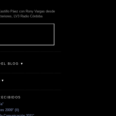
astillo Páez con Rony Vargas desde
xteriores, LV3 Radio Córdoba
DEL BLOG ▼
S▼
RECIBIDOS
ía"
es 2009" (II)
la Comunicación 2011"