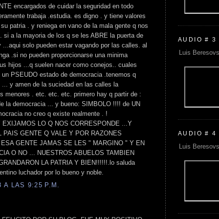
E encargados de cuidar la seguridad en todo
eramente trabaja .estudia. es digno . y tiene valores
 su patria . y reniega en vano de la mala gente q nos
. si a la mayoria de los q se les ABRE la puerta de
AUDIO # 3
 ...aqui solo pueden estar vagando por las calles. al
Luis Beresovs
enga .si no pueden proporcionarse una minima
us hijos ...q suelen nacer como conejos.. cuales
n un PSEUDO estado de democracia .tenemos q
s ... y amen de la suciedad en las calles la
s menores . etc. etc. etc. primero hay q partir de :
 de la democracia ... y bueno: SIMBOLO !!!! de UN
acia no creo q existe realmente . !
 EXIJAMOS LO Q NOS CORRESPONDE ...Y
L PAIS GENTE Q VALE Y POR RAZONES
AUDIO # 4
A ESA GENTE JAMAS SE LES " MARGINO " Y EN
Luis Beresovs
IA O NO ... NUESTROS ABUELOS TAMBIEN
ANDARON LA PATRIA Y BIEN!!!!!!.lo saluda
entino luchador por lo bueno y noble.
A LAS 9:25 P.M.