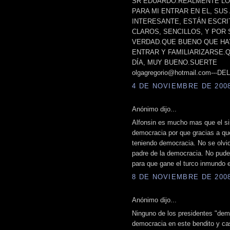
SR EDUARDO.REALMENTE LO 
PARA MI ENTRAR EN EL, SU
INTERESANTE, ESTÁN ESCRI
CLAROS, SENCILLOS, Y POR
VERDAD.QUE BUENO QUE HAY
ENTRAR Y FAMILIARIZARSE.
DÍA, MUY BUENO.SUERTE
olgagregorio@hotmail.com---D
4 DE NOVIEMBRE DE 2008 
Anónimo dijo...
Alfonsin es mucho mas que el si
democracia por que gracias a que
teniendo democracia. No se olvide
padre de la democracia. No pude
para que gane el turco inmundo
8 DE NOVIEMBRE DE 2008 
Anónimo dijo...
Ninguno de los presidentes "demo
democracia en este bendito y cas