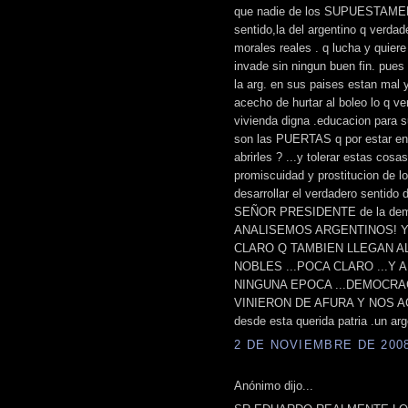
que nadie de los SUPUESTAMENT
sentido,la del argentino q verdad
morales reales . q lucha y quiere
invade sin ningun buen fin. pues 
la arg. en sus paises estan mal y
acecho de hurtar al boleo lo q v
vivienda digna .educacion para s
son las PUERTAS q por estar e
abrirles ? ...y tolerar estas cosa
promiscuidad y prostitucion de lo
desarrollar el verdadero sentido
SEÑOR PRESIDENTE de la democr
ANALISEMOS ARGENTINOS! Y
CLARO Q TAMBIEN LLEGAN A
NOBLES ...POCA CLARO ...Y 
NINGUNA EPOCA ...DEMOCRAC
VINIERON DE AFURA Y NOS AGR
desde esta querida patria .un arg
2 DE NOVIEMBRE DE 2008 
Anónimo dijo...