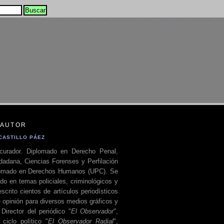
 AUTOR
CASTILLO PÁEZ
curador. Diplomado en Derecho Penal,
dadana, Ciencias Forenses y Perfilación
plomado en Derechos Humanos (UPC). Se
do en temas policiales, criminológicos y
escrito cientos de artículos periodísticos
 opinión para diversos medios gráficos y
 Director del periódico "
El Observador
",
ciclo político "
El Observador Radial
",