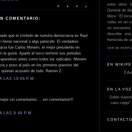
entre otros t
General de div
libros "
El Ince
UN COMENTARIO:
vidas en un c
se encuentra 
describe un
hado que el símbolo de nuestra democracia es Raul
homicida de un
n heroe nacional o algo parecido. El verdadero
acia fue Carlos Menem, el mejor presidente en
VER MI PERF
n le guste. Aparte el turco terminó sus periodos
capandose antes como todos los radicales. Menem
EN WIKIPE
ia y puso al país en los primeros puestos del
 quieran acusarlo de todo. Ramón Z.
Edua
 LAS 10:06 P.M.
EN LA VOZ
Sobre nuestro
ejor sin comentarios.... sin comentarios!!!.
caso ceppi"
 LAS 9:49 P.M.
CONTACT