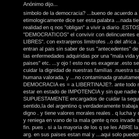
Anónimo dijo...
simbolo de la democracia? ...bueno de acuerdo a 
etimologicamente dice ser esta palabra ...nada tie
realidad en q nos "obligan" a vivir a diario .E
"DEMOCRATICOS" el convivir con delincuentes ell
LIBRES". con extranjeros limitrofes ..o del africa .
entran al pais sin saber de sus "antecedentes" de
las enfermedades adquiridas por una "mala vida 
paises" etc. ...y ojo ! esto no es exagerar .esto se
cuidar la dignidad de nuestras familias .nuestra sa
humana valorada. y ...no contaminada gratuitamen
DEMOCRACIA es = a LIBERTINAJE?. ante todo 
estar en estado de IMPOTENCIA y sin que nadie 
SUPUESTAMENTE encargados de cuidar la segur
sentido,la del argentino q verdaderamente trabaja 
digno . y tiene valores morales reales . q lucha y 
y reniega en vano de la mala gente q nos invade 
fin. pues . si a la mayoria de los q se les ABRE la
arg. en sus paises estan mal y ...aqui solo puede