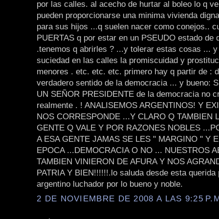
por las calles. al acecho de hurtar al boleo lo q v
pueden proporcionarse una minima vivienda digna
para sus hijos ...q suelen nacer como conejos.. c
PUERTAS q por estar en un PSEUDO estado de 
.tenemos q abrirles ? ...y tolerar estas cosas ... 
suciedad en las calles la promiscuidad y prostituc
menores . etc. etc. etc. primero hay q partir de : d
verdadero sentido de la democracia ... y bueno: 
UN SEÑOR PRESIDENTE de la democracia no cre
realmente . ! ANALISEMOS ARGENTINOS! Y E
NOS CORRESPONDE ...Y CLARO Q TAMBIEN L
GENTE Q VALE Y POR RAZONES NOBLES ...PO
A ESA GENTE JAMAS SE LES " MARGINO " Y 
EPOCA ...DEMOCRACIA O NO ... NUESTROS 
TAMBIEN VINIERON DE AFURA Y NOS AGRAN
PATRIA Y BIEN!!!!!!.lo saluda desde esta querida 
argentino luchador por lo bueno y noble.
2 DE NOVIEMBRE DE 2008 A LAS 9:25 P.