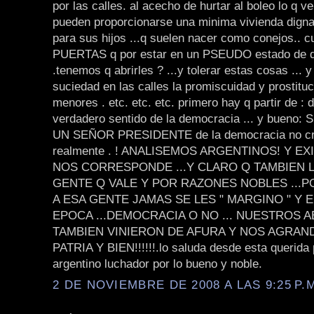
por las calles. al acecho de hurtar al boleo lo q v
pueden proporcionarse una minima vivienda digna
para sus hijos ...q suelen nacer como conejos.. c
PUERTAS q por estar en un PSEUDO estado de 
.tenemos q abrirles ? ...y tolerar estas cosas ... 
suciedad en las calles la promiscuidad y prostituc
menores . etc. etc. etc. primero hay q partir de : d
verdadero sentido de la democracia ... y bueno: 
UN SEÑOR PRESIDENTE de la democracia no cre
realmente . ! ANALISEMOS ARGENTINOS! Y E
NOS CORRESPONDE ...Y CLARO Q TAMBIEN L
GENTE Q VALE Y POR RAZONES NOBLES ...PO
A ESA GENTE JAMAS SE LES " MARGINO " Y 
EPOCA ...DEMOCRACIA O NO ... NUESTROS 
TAMBIEN VINIERON DE AFURA Y NOS AGRAN
PATRIA Y BIEN!!!!!!.lo saluda desde esta querida 
argentino luchador por lo bueno y noble.
2 DE NOVIEMBRE DE 2008 A LAS 9:25 P.