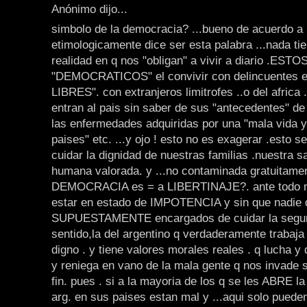
Anónimo dijo...
simbolo de la democracia? ...bueno de acuerdo a 
etimologicamente dice ser esta palabra ...nada tie
realidad en q nos "obligan" a vivir a diario .E
"DEMOCRATICOS" el convivir con delincuentes ell
LIBRES". con extranjeros limitrofes ..o del africa .
entran al pais sin saber de sus "antecedentes" de
las enfermedades adquiridas por una "mala vida 
paises" etc. ...y ojo ! esto no es exagerar .esto se
cuidar la dignidad de nuestras familias .nuestra sa
humana valorada. y ...no contaminada gratuitamen
DEMOCRACIA es = a LIBERTINAJE?. ante todo 
estar en estado de IMPOTENCIA y sin que nadie 
SUPUESTAMENTE encargados de cuidar la segur
sentido,la del argentino q verdaderamente trabaja 
digno . y tiene valores morales reales . q lucha y 
y reniega en vano de la mala gente q nos invade 
fin. pues . si a la mayoria de los q se les ABRE la
arg. en sus paises estan mal y ...aqui solo puede