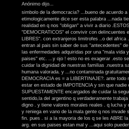
Anónimo dijo...
simbolo de la democracia? ...bueno de acuerdo a 
etimologicamente dice ser esta palabra ...nada tie
realidad en q nos "obligan" a vivir a diario .E
"DEMOCRATICOS" el convivir con delincuentes ell
LIBRES". con extranjeros limitrofes ..o del africa .
entran al pais sin saber de sus "antecedentes" de
las enfermedades adquiridas por una "mala vida 
paises" etc. ...y ojo ! esto no es exagerar .esto se
cuidar la dignidad de nuestras familias .nuestra sa
humana valorada. y ...no contaminada gratuitamen
DEMOCRACIA es = a LIBERTINAJE?. ante todo 
estar en estado de IMPOTENCIA y sin que nadie 
SUPUESTAMENTE encargados de cuidar la segur
sentido,la del argentino q verdaderamente trabaja 
digno . y tiene valores morales reales . q lucha y 
y reniega en vano de la mala gente q nos invade 
fin. pues . si a la mayoria de los q se les ABRE la
arg. en sus paises estan mal y ...aqui solo puede