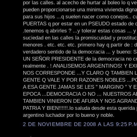
por las calles. al acecho de hurtar al boleo lo q v
pueden proporcionarse una minima vivienda digna
para sus hijos ...q suelen nacer como conejos.. c
PUERTAS q por estar en un PSEUDO estado de 
.tenemos q abrirles ? ...y tolerar estas cosas ... 
suciedad en las calles la promiscuidad y prostituc
menores . etc. etc. etc. primero hay q partir de : d
verdadero sentido de la democracia ... y bueno: 
UN SEÑOR PRESIDENTE de la democracia no cre
realmente . ! ANALISEMOS ARGENTINOS! Y E
NOS CORRESPONDE ...Y CLARO Q TAMBIEN L
GENTE Q VALE Y POR RAZONES NOBLES ...PO
A ESA GENTE JAMAS SE LES " MARGINO " Y 
EPOCA ...DEMOCRACIA O NO ... NUESTROS 
TAMBIEN VINIERON DE AFURA Y NOS AGRAN
PATRIA Y BIEN!!!!!!.lo saluda desde esta querida 
argentino luchador por lo bueno y noble.
2 DE NOVIEMBRE DE 2008 A LAS 9:25 P.