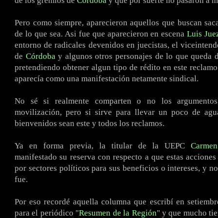
de los gremios de
Córdoba
y que por suerte no pasaron a m
.
Pero como siempre, aparecieron aquellos que buscan saca
de lo que sea. Asi fue que aparecieron en escena
Luis Jue
entorno de radicales devenidos en juecistas, el viceintend
de
Córdoba
y algunos otros personajes de lo que queda 
pretendiendo obtener algun tipo de rédito en este reclamo
aparecía como una manifestación netamente sindical.
.
No sé si realmente comparten o no los argumento
movilización, pero si sirve para llevar un poco de agu
bienvenidos sean este y todos los reclamos.
.
Ya en forma previa, la titular de la UEPC
Carmen
manifestado su reserva con respecto a que estas acciones 
por sectores políticos para sus beneficios o intereses, y n
fue.
.
Por eso recordé aquella columna que escribí en setiemb
para el periódico "
Resumen de la Región
" y que mucho tie