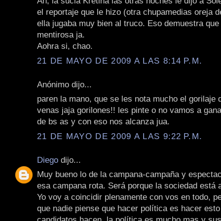
Ah, la sucia Kretina las otras noches le dijo a Sol
el reportaje que le hizo (otra chupamedias oreja d
ella jugaba muy bien al truco. Eso demuestra que 
mentirosa ja.
Aohra si, chao.
21 DE MAYO DE 2009 A LAS 8:14 P.M.
Anónimo dijo...
paren la mano, que se les nota mucho el gorilaje 
venas jaja gorilones!! les pinte o no vamos a gana
de bs as y con eso nos alcanza jua.
21 DE MAYO DE 2009 A LAS 9:22 P.M.
Diego
dijo...
Muy bueno lo de la campana-campaña y espectacu
esa campana rota. Será porque la sociedad est
Yo voy a coincidir plenamente con vos en todo, p
que nadie piense que hacer política es hacer est
candidatos hacen, la política es mucho mas y sus