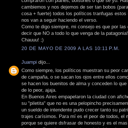
compraron con planes, bolsones o que se yo. Has
cambiemos y nos dejemos de ser tan bobos (para 
cosa + fuerte) todos los políticos tranfugas esto
nos van a seguir haciendo el verso.
Como te digo siempre, mi consejo es que por las
decir que NO a todo lo que venga de la patagonia!
Chauuu! ;)
20 DE MAYO DE 2009 A LAS 10:11 P.M.
Juampi
dijo...
Como siempre, los políticos muestran su peor car
de campaña, o se sacan los ojos entre ellos como
se hacen los buenitos de alma y conceden lo que 
de lo peor, ajaja.
En Buenos Aires empapelaron la ciudad con afich
su "piletita" que no es una pelopincho precisame
un sueldo de intendente pudo crecer tanto su patr
trajes carísimos. Para mí es el peor de todos, el
porque se quiere dsfrasar de honesto y es el mas c