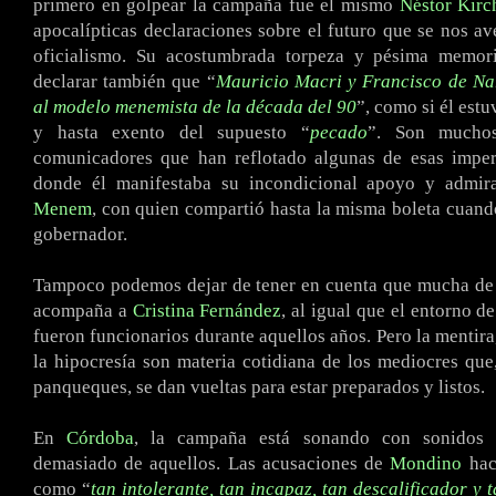
primero en golpear la campaña fue el mismo
Néstor Kirc
apocalípticas declaraciones sobre el futuro que se nos ave
oficialismo. Su acostumbrada torpeza y pésima memori
declarar también que “
Mauricio Macri y Francisco de Na
al modelo menemista de la década del 90
”, como si él estu
y hasta exento del supuesto “
pecado
”. Son mucho
comunicadores que han reflotado algunas de esas imper
donde él manifestaba su incondicional apoyo y admi
Menem
, con quien compartió hasta la misma boleta cuand
gobernador.
Tampoco podemos dejar de tener en cuenta que mucha de 
acompaña a
Cristina Fernández
, al igual que el entorno d
fueron funcionarios durante aquellos años. Pero la mentira
la hipocresía son materia cotidiana de los mediocres que,
panqueques, se dan vueltas para estar preparados y listos.
En
Córdoba
, la campaña está sonando con sonidos 
demasiado de aquellos. Las acusaciones de
Mondino
haci
como “
tan intolerante, tan incapaz, tan descalificador y 