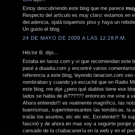
Estoy descubriendo este blog que me parece
muy
Respecto del artículo es muy claro: estamos en e
decadencia, ojalá toquemos piso y haya un rebote
Un gusto el blog.
24 DE MAYO DE 2009 A LAS 12:28 P.M.
Héctor B. dijo...
Estaba en lavoz.com y vi que recomiendan este b
pasé a diaadia.com y encontré varios comentario
referencia a este blog, leyendo lanacion.com veo
nombraban y cuando ya escuché que en Radio Mi
este blog, me dije ¿pero qué diablos tiene ese bl
lados se habla de él?????? entonces me vine a ver
Ahora entiendo!!! es realmente magnífico, las not
buenísimas, superinteresantes las temáticas, la a
tratás los asuntos, etc etc etc. Excelente!!! Te sup
fascinó y de ahora en mas voy a seguirte porqie 
cansado de la chabacanería en la web y en el pe