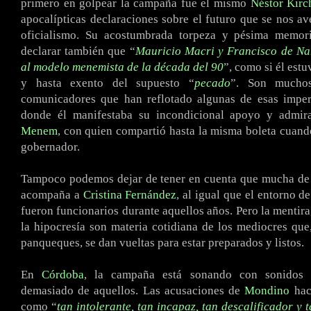
primero en golpear la campaña fue el mismo
Néstor Kirc
apocalípticas declaraciones sobre el futuro que se nos ave
oficialismo. Su acostumbrada torpeza y pésima memori
declarar también que “
Mauricio Macri y Francisco de Na
al modelo menemista de la década del 90
”, como si él estu
y hasta exento del supuesto “
pecado
”. Son mucho
comunicadores que han reflotado algunas de esas imper
donde él manifestaba su incondicional apoyo y admi
Menem
, con quien compartió hasta la misma boleta cuand
gobernador.
Tampoco podemos dejar de tener en cuenta que mucha de 
acompaña a
Cristina Fernández
, al igual que el entorno d
fueron funcionarios durante aquellos años. Pero la mentira
la hipocresía son materia cotidiana de los mediocres que,
panqueques, se dan vueltas para estar preparados y listos.
En
Córdoba
, la campaña está sonando con sonidos 
demasiado de aquellos. Las acusaciones de
Mondino
haci
como “
tan intolerante, tan incapaz, tan descalificador y 