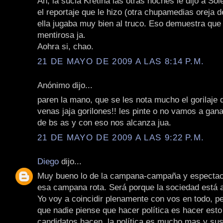
Ah, la sucia Kretina las otras noches le dijo a Sol
el reportaje que le hizo (otra chupamedias oreja d
ella jugaba muy bien al truco. Eso demuestra que 
mentirosa ja.
Aohra si, chao.
21 DE MAYO DE 2009 A LAS 8:14 P.M.
Anónimo dijo...
paren la mano, que se les nota mucho el gorilaje 
venas jaja gorilones!! les pinte o no vamos a gana
de bs as y con eso nos alcanza jua.
21 DE MAYO DE 2009 A LAS 9:22 P.M.
Diego
dijo...
Muy bueno lo de la campana-campaña y espectacu
esa campana rota. Será porque la sociedad est
Yo voy a coincidir plenamente con vos en todo, p
que nadie piense que hacer política es hacer est
candidatos hacen, la política es mucho mas y sus