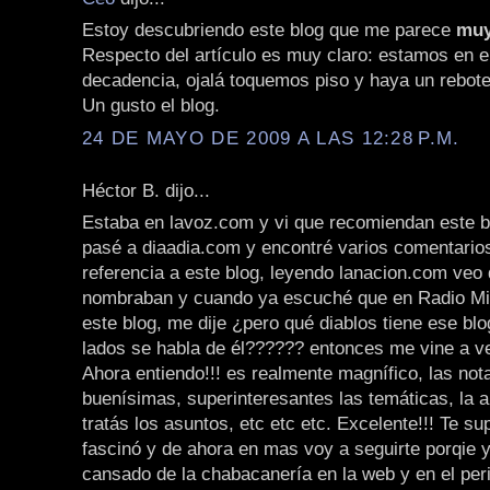
Estoy descubriendo este blog que me parece
muy
Respecto del artículo es muy claro: estamos en e
decadencia, ojalá toquemos piso y haya un rebote
Un gusto el blog.
24 DE MAYO DE 2009 A LAS 12:28 P.M.
Héctor B. dijo...
Estaba en lavoz.com y vi que recomiendan este b
pasé a diaadia.com y encontré varios comentario
referencia a este blog, leyendo lanacion.com veo
nombraban y cuando ya escuché que en Radio Mi
este blog, me dije ¿pero qué diablos tiene ese bl
lados se habla de él?????? entonces me vine a ver
Ahora entiendo!!! es realmente magnífico, las not
buenísimas, superinteresantes las temáticas, la a
tratás los asuntos, etc etc etc. Excelente!!! Te sup
fascinó y de ahora en mas voy a seguirte porqie 
cansado de la chabacanería en la web y en el pe