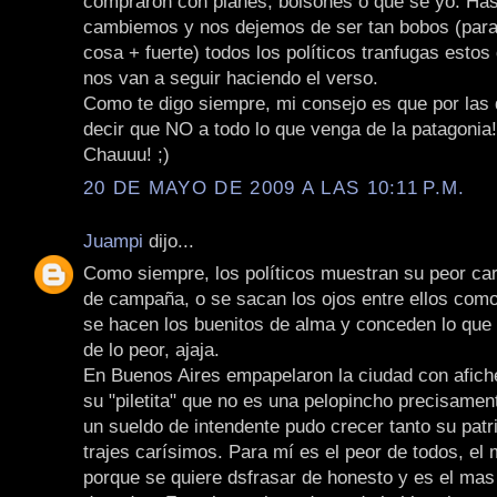
compraron con planes, bolsones o que se yo. Has
cambiemos y nos dejemos de ser tan bobos (para 
cosa + fuerte) todos los políticos tranfugas esto
nos van a seguir haciendo el verso.
Como te digo siempre, mi consejo es que por las
decir que NO a todo lo que venga de la patagonia!
Chauuu! ;)
20 DE MAYO DE 2009 A LAS 10:11 P.M.
Juampi
dijo...
Como siempre, los políticos muestran su peor car
de campaña, o se sacan los ojos entre ellos como
se hacen los buenitos de alma y conceden lo que 
de lo peor, ajaja.
En Buenos Aires empapelaron la ciudad con afich
su "piletita" que no es una pelopincho precisame
un sueldo de intendente pudo crecer tanto su patr
trajes carísimos. Para mí es el peor de todos, el
porque se quiere dsfrasar de honesto y es el mas c