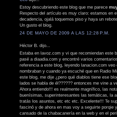
Estoy descubriendo este blog que me parece
muy
Respecto del artículo es muy claro: estamos en e
decadencia, ojalá toquemos piso y haya un rebote
Un gusto el blog.
24 DE MAYO DE 2009 A LAS 12:28 P.M.
Héctor B. dijo...
Estaba en lavoz.com y vi que recomiendan este b
pasé a diaadia.com y encontré varios comentario
referencia a este blog, leyendo lanacion.com veo
nombraban y cuando ya escuché que en Radio Mi
este blog, me dije ¿pero qué diablos tiene ese bl
lados se habla de él?????? entonces me vine a ver
Ahora entiendo!!! es realmente magnífico, las not
buenísimas, superinteresantes las temáticas, la a
tratás los asuntos, etc etc etc. Excelente!!! Te sup
fascinó y de ahora en mas voy a seguirte porqie 
cansado de la chabacanería en la web y en el pe