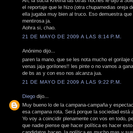
Ah, la sucia Kretina las otras noches le dijo a Sol
el reportaje que le hizo (otra chupamedias oreja d
ella jugaba muy bien al truco. Eso demuestra que 
mentirosa ja.
Aohra si, chao.
21 DE MAYO DE 2009 A LAS 8:14 P.M.
Anónimo dijo...
paren la mano, que se les nota mucho el gorilaje 
venas jaja gorilones!! les pinte o no vamos a gana
de bs as y con eso nos alcanza jua.
21 DE MAYO DE 2009 A LAS 9:22 P.M.
Diego
dijo...
Muy bueno lo de la campana-campaña y espectacu
esa campana rota. Será porque la sociedad est
Yo voy a coincidir plenamente con vos en todo, p
que nadie piense que hacer política es hacer est
candidatos hacen, la política es mucho mas y sus