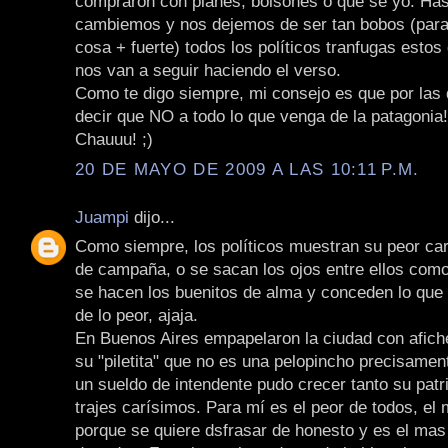
compraron con planes, bolsones o que se yo. Has
cambiemos y nos dejemos de ser tan bobos (para 
cosa + fuerte) todos los políticos tranfugas esto
nos van a seguir haciendo el verso.
Como te digo siempre, mi consejo es que por las
decir que NO a todo lo que venga de la patagonia!
Chauuu! ;)
20 DE MAYO DE 2009 A LAS 10:11 P.M.
Juampi
dijo...
Como siempre, los políticos muestran su peor car
de campaña, o se sacan los ojos entre ellos como
se hacen los buenitos de alma y conceden lo que 
de lo peor, ajaja.
En Buenos Aires empapelaron la ciudad con afich
su "piletita" que no es una pelopincho precisame
un sueldo de intendente pudo crecer tanto su patr
trajes carísimos. Para mí es el peor de todos, el
porque se quiere dsfrasar de honesto y es el mas c