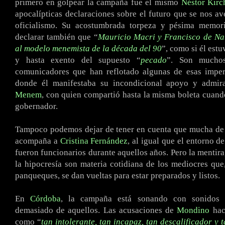
primero en golpear la campaña fue el mismo
Néstor Kirc
apocalípticas declaraciones sobre el futuro que se nos ave
oficialismo. Su acostumbrada torpeza y pésima memori
declarar también que “
Mauricio Macri y Francisco de Na
al modelo menemista de la década del 90
”, como si él estu
y hasta exento del supuesto “
pecado
”. Son mucho
comunicadores que han reflotado algunas de esas imper
donde él manifestaba su incondicional apoyo y admi
Menem
, con quien compartió hasta la misma boleta cuand
gobernador.
Tampoco podemos dejar de tener en cuenta que mucha de 
acompaña a
Cristina Fernández
, al igual que el entorno d
fueron funcionarios durante aquellos años. Pero la mentira
la hipocresía son materia cotidiana de los mediocres que,
panqueques, se dan vueltas para estar preparados y listos.
En
Córdoba
, la campaña está sonando con sonidos 
demasiado de aquellos. Las acusaciones de
Mondino
haci
como “
tan intolerante, tan incapaz, tan descalificador y 