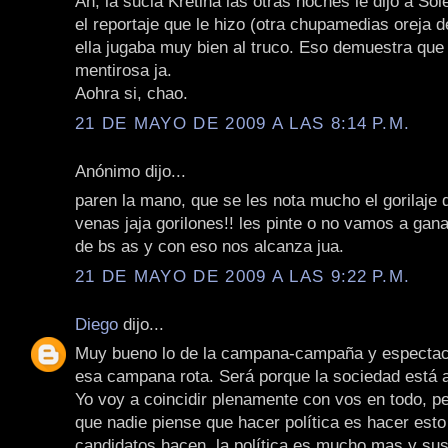
Ah, la sucia Kretina las otras noches le dijo a Sol
el reportaje que le hizo (otra chupamedias oreja d
ella jugaba muy bien al truco. Eso demuestra que 
mentirosa ja.
Aohra si, chao.
21 DE MAYO DE 2009 A LAS 8:14 P.M.
Anónimo dijo...
paren la mano, que se les nota mucho el gorilaje 
venas jaja gorilones!! les pinte o no vamos a gana
de bs as y con eso nos alcanza jua.
21 DE MAYO DE 2009 A LAS 9:22 P.M.
Diego
dijo...
Muy bueno lo de la campana-campaña y espectacu
esa campana rota. Será porque la sociedad est
Yo voy a coincidir plenamente con vos en todo, p
que nadie piense que hacer política es hacer est
candidatos hacen, la política es mucho mas y sus