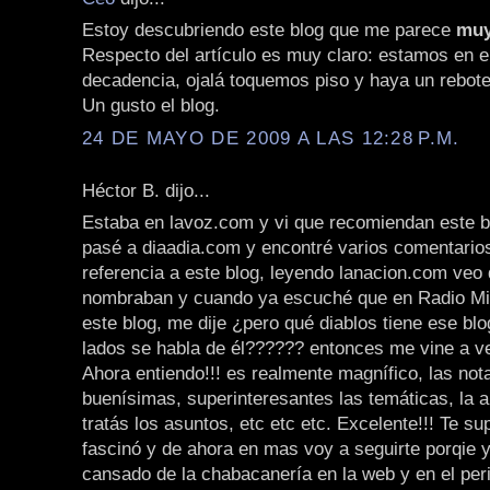
Estoy descubriendo este blog que me parece
muy
Respecto del artículo es muy claro: estamos en e
decadencia, ojalá toquemos piso y haya un rebote
Un gusto el blog.
24 DE MAYO DE 2009 A LAS 12:28 P.M.
Héctor B. dijo...
Estaba en lavoz.com y vi que recomiendan este b
pasé a diaadia.com y encontré varios comentario
referencia a este blog, leyendo lanacion.com veo
nombraban y cuando ya escuché que en Radio Mi
este blog, me dije ¿pero qué diablos tiene ese bl
lados se habla de él?????? entonces me vine a ver
Ahora entiendo!!! es realmente magnífico, las not
buenísimas, superinteresantes las temáticas, la a
tratás los asuntos, etc etc etc. Excelente!!! Te sup
fascinó y de ahora en mas voy a seguirte porqie 
cansado de la chabacanería en la web y en el pe