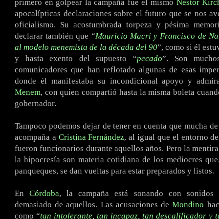
primero en golpear la campaña fue el mismo
Néstor Kirc
apocalípticas declaraciones sobre el futuro que se nos ave
oficialismo. Su acostumbrada torpeza y pésima memori
declarar también que “
Mauricio Macri y Francisco de Na
al modelo menemista de la década del 90
”, como si él estu
y hasta exento del supuesto “
pecado
”. Son mucho
comunicadores que han reflotado algunas de esas imper
donde él manifestaba su incondicional apoyo y admi
Menem
, con quien compartió hasta la misma boleta cuand
gobernador.
Tampoco podemos dejar de tener en cuenta que mucha de 
acompaña a
Cristina Fernández
, al igual que el entorno d
fueron funcionarios durante aquellos años. Pero la mentira
la hipocresía son materia cotidiana de los mediocres que,
panqueques, se dan vueltas para estar preparados y listos.
En
Córdoba
, la campaña está sonando con sonidos 
demasiado de aquellos. Las acusaciones de
Mondino
haci
como “
tan intolerante, tan incapaz, tan descalificador y 