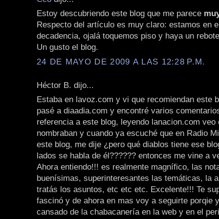
Estoy descubriendo este blog que me parece
muy
Respecto del artículo es muy claro: estamos en e
decadencia, ojalá toquemos piso y haya un rebote
Un gusto el blog.
24 DE MAYO DE 2009 A LAS 12:28 P.M.
Héctor B. dijo...
Estaba en lavoz.com y vi que recomiendan este b
pasé a diaadia.com y encontré varios comentario
referencia a este blog, leyendo lanacion.com veo
nombraban y cuando ya escuché que en Radio Mi
este blog, me dije ¿pero qué diablos tiene ese bl
lados se habla de él?????? entonces me vine a ver
Ahora entiendo!!! es realmente magnífico, las not
buenísimas, superinteresantes las temáticas, la a
tratás los asuntos, etc etc etc. Excelente!!! Te sup
fascinó y de ahora en mas voy a seguirte porqie 
cansado de la chabacanería en la web y en el pe