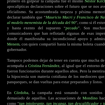
primero en golpear la campaña fue el mismo
Néstor Kirc
apocalípticas declaraciones sobre el futuro que se nos ave
oficialismo. Su acostumbrada torpeza y pésima memori
declarar también que “
Mauricio Macri y Francisco de Na
al modelo menemista de la década del 90
”, como si él estu
y hasta exento del supuesto “
pecado
”. Son mucho
comunicadores que han reflotado algunas de esas imper
donde él manifestaba su incondicional apoyo y admi
Menem
, con quien compartió hasta la misma boleta cuand
gobernador.
Tampoco podemos dejar de tener en cuenta que mucha de 
acompaña a
Cristina Fernández
, al igual que el entorno d
fueron funcionarios durante aquellos años. Pero la mentira
la hipocresía son materia cotidiana de los mediocres que,
panqueques, se dan vueltas para estar preparados y listos.
En
Córdoba
, la campaña está sonando con sonidos 
demasiado de aquellos. Las acusaciones de
Mondino
haci
como “
tan intolerante, tan incapaz, tan descalificador y 