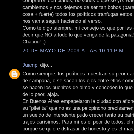
compraron con planes, bolsones o que se yo. Has
cambiemos y nos dejemos de ser tan bobos (para 
cosa + fuerte) todos los políticos tranfugas esto
nos van a seguir haciendo el verso.
Como te digo siempre, mi consejo es que por las
decir que NO a todo lo que venga de la patagonia!
Chauuu! ;)
20 DE MAYO DE 2009 A LAS 10:11 P.M.
Juampi
dijo...
Como siempre, los políticos muestran su peor car
de campaña, o se sacan los ojos entre ellos como
se hacen los buenitos de alma y conceden lo que 
de lo peor, ajaja.
En Buenos Aires empapelaron la ciudad con afich
su "piletita" que no es una pelopincho precisame
un sueldo de intendente pudo crecer tanto su patr
trajes carísimos. Para mí es el peor de todos, el
porque se quiere dsfrasar de honesto y es el mas c