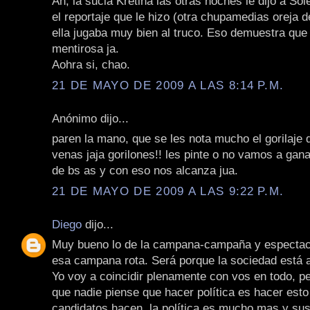
Ah, la sucia Kretina las otras noches le dijo a Sol
el reportaje que le hizo (otra chupamedias oreja d
ella jugaba muy bien al truco. Eso demuestra que 
mentirosa ja.
Aohra si, chao.
21 DE MAYO DE 2009 A LAS 8:14 P.M.
Anónimo dijo...
paren la mano, que se les nota mucho el gorilaje 
venas jaja gorilones!! les pinte o no vamos a gana
de bs as y con eso nos alcanza jua.
21 DE MAYO DE 2009 A LAS 9:22 P.M.
Diego
dijo...
Muy bueno lo de la campana-campaña y espectacu
esa campana rota. Será porque la sociedad est
Yo voy a coincidir plenamente con vos en todo, p
que nadie piense que hacer política es hacer est
candidatos hacen, la política es mucho mas y sus