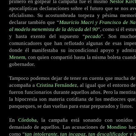
primero en golpear la campaña fue el mismo
Néstor Kirc
apocalípticas declaraciones sobre el futuro que se nos ave
oficialismo. Su acostumbrada torpeza y pésima memori
declarar también que “
Mauricio Macri y Francisco de Na
al modelo menemista de la década del 90
”, como si él estu
y hasta exento del supuesto “
pecado
”. Son mucho
comunicadores que han reflotado algunas de esas imper
donde él manifestaba su incondicional apoyo y admi
Menem
, con quien compartió hasta la misma boleta cuand
gobernador.
Tampoco podemos dejar de tener en cuenta que mucha de 
acompaña a
Cristina Fernández
, al igual que el entorno d
fueron funcionarios durante aquellos años. Pero la mentira
la hipocresía son materia cotidiana de los mediocres que,
panqueques, se dan vueltas para estar preparados y listos.
En
Córdoba
, la campaña está sonando con sonidos 
demasiado de aquellos. Las acusaciones de
Mondino
haci
como “
tan intolerante, tan incapaz, tan descalificador y 