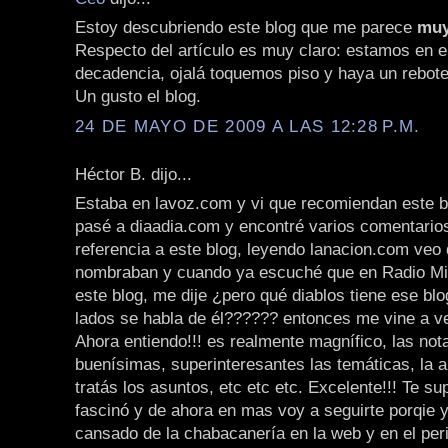
Estoy descubriendo este blog que me parece
muy
Respecto del artículo es muy claro: estamos en e
decadencia, ojalá toquemos piso y haya un rebote
Un gusto el blog.
24 DE MAYO DE 2009 A LAS 12:28 P.M.
Héctor B. dijo...
Estaba en lavoz.com y vi que recomiendan este b
pasé a diaadia.com y encontré varios comentario
referencia a este blog, leyendo lanacion.com veo
nombraban y cuando ya escuché que en Radio Mi
este blog, me dije ¿pero qué diablos tiene ese bl
lados se habla de él?????? entonces me vine a ver
Ahora entiendo!!! es realmente magnífico, las not
buenísimas, superinteresantes las temáticas, la a
tratás los asuntos, etc etc etc. Excelente!!! Te sup
fascinó y de ahora en mas voy a seguirte porqie 
cansado de la chabacanería en la web y en el pe