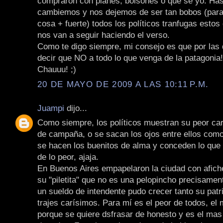
compraron con planes, bolsones o que se yo. Has
cambiemos y nos dejemos de ser tan bobos (para 
cosa + fuerte) todos los políticos tranfugas esto
nos van a seguir haciendo el verso.
Como te digo siempre, mi consejo es que por las
decir que NO a todo lo que venga de la patagonia!
Chauuu! ;)
20 DE MAYO DE 2009 A LAS 10:11 P.M.
Juampi
dijo...
Como siempre, los políticos muestran su peor car
de campaña, o se sacan los ojos entre ellos como
se hacen los buenitos de alma y conceden lo que 
de lo peor, ajaja.
En Buenos Aires empapelaron la ciudad con afich
su "piletita" que no es una pelopincho precisame
un sueldo de intendente pudo crecer tanto su patr
trajes carísimos. Para mí es el peor de todos, el
porque se quiere dsfrasar de honesto y es el mas c