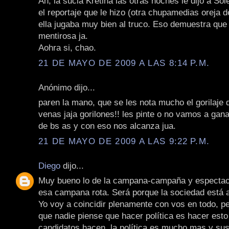
Ah, la sucia Kretina las otras noches le dijo a Sol
el reportaje que le hizo (otra chupamedias oreja d
ella jugaba muy bien al truco. Eso demuestra que 
mentirosa ja.
Aohra si, chao.
21 DE MAYO DE 2009 A LAS 8:14 P.M.
Anónimo dijo...
paren la mano, que se les nota mucho el gorilaje 
venas jaja gorilones!! les pinte o no vamos a gana
de bs as y con eso nos alcanza jua.
21 DE MAYO DE 2009 A LAS 9:22 P.M.
Diego
dijo...
Muy bueno lo de la campana-campaña y espectacu
esa campana rota. Será porque la sociedad est
Yo voy a coincidir plenamente con vos en todo, p
que nadie piense que hacer política es hacer est
candidatos hacen, la política es mucho mas y sus