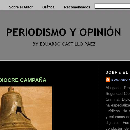
Sobre el Autor
Gráfica
Recomendados
SOBRE EL
EDIOCRE CAMPAÑA
EDUARDO 
Abogado. Pro
Seguridad Ciu
Criminal. Di
ha especializa
jurídicos. Ha 
y columnas de
digitales. Fue
conductor del 