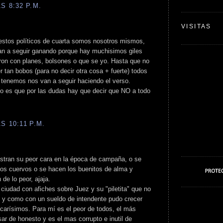
S 8:32 P.M.
VISITAS
estos políticos de cuarta somos nosotros mismos,
an a seguir ganando porque hay muchisimos giles
ron con planes, bolsones o que se yo. Hasta que no
tan bobos (para no decir otra cosa + fuerte) todos
e tenemos nos van a seguir haciendo el verso.
o es que por las dudas hay que decir que NO a todo
S 10:11 P.M.
stran su peor cara en la época de campaña, o se
los cuervos o se hacen los buenitos de alma y
de lo peor, ajaja.
iudad con afiches sobre Juez y su "piletita" que no
 y como con un sueldo de intendente pudo crecer
s carísimos. Para mí es el peor de todos, el más
ar de honesto y es el mas corrupto e inutil de