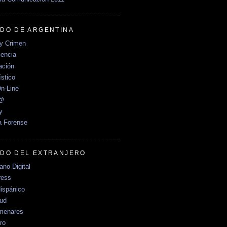
DO DE ARGENTINA
y Crimen
encia
ción
stico
n-Line
e@
y
a Forense
DO DEL EXTRANJERO
no Digital
ress
ispánico
Sud
menares
ro