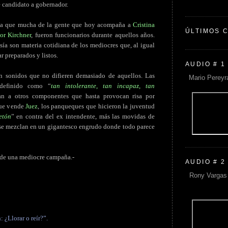
 candidato a gobernador.
ta que mucha de la gente que hoy acompaña a
Cristina
ÚLTIMOS 
or Kirchner
, fueron funcionarios durante aquellos años.
esía son materia cotidiana de los mediocres que, al igual
r preparados y listos.
AUDIO # 1
n sonidos que no difieren demasiado de aquellos. Las
Mario Pereyr
definido como “
tan intolerante, tan incapaz, tan
an a otros componentes que hasta provocan risa por
que vende
Juez
, los panqueques que hicieron la juventud
jetón
” en contra del ex intendente, más las movidas de
 se mezclan en un gigantesco engrudo donde todo parece
 de una mediocre campaña.-
AUDIO # 2
Rony Vargas 
 ¿Llorar o reír?”.