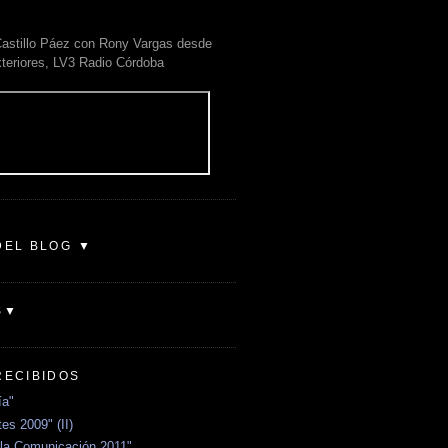
astillo Páez con Rony Vargas desde
xteriores, LV3 Radio Córdoba
DEL BLOG ▼
S▼
RECIBIDOS
ía"
es 2009" (II)
la Comunicación 2011"