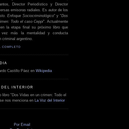
antos, Director Periodístico y Director
ersas emisoras radiales. Es autor de los
sto. Enfoque Sociocriminológico
" y "
Dos
rimen: Todo el caso Ceppi
". Actualmente
en la etapa final su próximo libro que
a vez más la mentalidad y conducta
 criminal argentino.
IL COMPLETO
DIA
rdo Castillo Páez en
Wikipedia
 DEL INTERIOR
 libro "Dos Vidas en un crimen: Todo el
 se nos menciona en
La Voz del Interior
O
Por Email