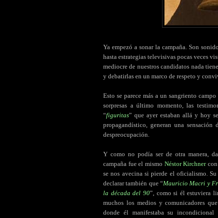
.
Ya empezó a sonar la campaña. Son sonidos
hasta estrategias televisivas pocas veces vi
mediocre de nuestros candidatos nada tiene
y debatirlas en un marco de respeto y conv
Esto se parece más a un sangriento campo 
sorpresas a último momento, las testimon
“
figuritas
” que ayer estaban allá y hoy s
propagandístico, generan una sensación
despreocupación.
Y como no podía ser de otra manera, dad
campaña fue el mismo
Néstor Kirchner
con 
se nos avecina si pierde el oficialismo. 
declarar también que “
Mauricio Macri y Fr
la década del 90
”, como si él estuviera l
muchos los medios y comunicadores que 
donde él manifestaba su incondiciona