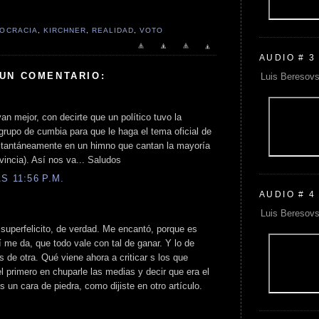
OCRACIA
,
KIRCHNER
,
REALIDAD
,
VOTO
AUDIO # 3
 UN COMENTARIO:
Luis Beresovs
an mejor, con decirte que un político tuvo la
n grupo de cumbia para que le haga el tema oficial de
stantáneamente en un himno que cantan la mayoría
vincia). Así nos va... Saludos
S 11:56 P.M.
AUDIO # 4
Luis Beresovs
 superfelicito, de verdad. Me encantó, porque es
 me da, que todo vale con tal de ganar. Y lo de
s de otra. Qué viene ahora a criticar s los que
l primero en chuparle las medias y decir que era el
s un cara de piedra, como dijiste en otro artículo.