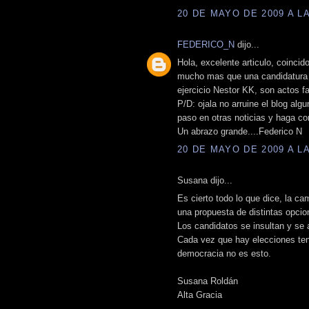
20 DE MAYO DE 2009 A LA
FEDERICO_N
dijo...
Hola, excelente articulo, coinci
mucho mas que una candidatura a 
ejercicio Nestor KK, son actos fa
P/D: ojala no arruine el blog al
paso en otras noticias y haga co
Un abrazo grande....Federico N
20 DE MAYO DE 2009 A LA
Susana dijo...
Es cierto todo lo que dice, la c
una propuesta de distintas opcio
Los candidatos se insultan y se a
Cada vez que hay elecciones te
democracia no es esto.
Susana Roldán
Alta Gracia