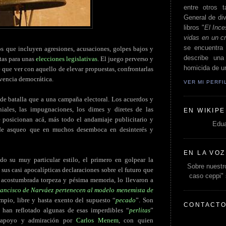
entre otros t
General de div
libros "
El Ince
vidas en un c
se encuentra 
 que incluyen agresiones, acusaciones, golpes bajos y
describe un
stas para unas
elecciones legislativas
. El juego perverso y
homicida de un
 que ver con aquello de elevar propuestas, confrontarlas
ivencia democrática.
VER MI PERF
de batalla que a una campaña electoral. Los acuerdos y
iales, las impugnaciones, los dimes y diretes de las
EN WIKIPE
e posicionan acá, más todo el andamiaje publicitario y
Edua
 de asqueo que en muchos desemboca en desinterés y
EN LA VOZ
o su muy particular estilo, el primero en golpear la
Sobre nuestro
sus casi apocalípticas declaraciones sobre el futuro que
caso ceppi"
Su acostumbrada torpeza y pésima memoria, lo llevaron a
ancisco de Narváez pertenecen al modelo menemista de
impio, libre y hasta exento del supuesto “
pecado
”. Son
CONTACT
han reflotado algunas de esas imperdibles “
perlitas
”
l apoyo y admiración por
Carlos Menem
, con quien