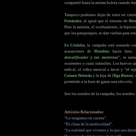
compartió hasta la misma boleta cuando fue
Tampoco podemos dejar de tener en cuen
Fernández
, al igual que el entorno de
Nést
Pero la mentira, el ocultamiento, la hipocr
que los panqueques, se dan vueltas para esta
En
Córdoba
, la campaña está sonando co
acusaciones de
Mondino
hacia Juez, 
descalificador y tan mentiroso
”, se sum
ocurrentes y cuasi infantiles. Los huevos 
radical, el video musical a favor y “
el re
Carmen Nebreda
y la hija de
Olga Riutort
,
permitido a la hora de ganar una elección.
Son los sonidos de la campaña, los sonidos
Artículos Relacionados:
“Lo tengamos en cuenta”.
“El clima de la mediocridad”.
“La realidad que vivimos y la que nos dicen: