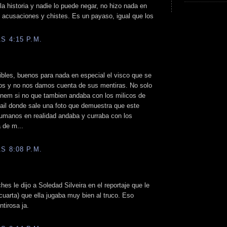
la historia y nadie lo puede negar, no hizo nada en
 acusaciones y chistes. Es un payaso, igual que los
S 4:15 P.M.
ibles, buenos para nada en especial el visco que se
os y no nos damos cuenta de sus mentiras. No solo
 Menem si no que tambien andaba con los milicos de
mail donde sale una foto que demuestra que este
humanos en realidad andaba y curraba con los
 de m...
S 8:08 P.M.
hes le dijo a Soledad Silveira en el reportaje que le
cuarta) que ella jugaba muy bien al truco. Eso
tirosa ja.