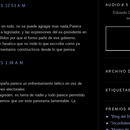
AUDIO # 5
S 12:53 A.M.
Eduardo C
e
do en todo, no se puede agragar mas nada.Parece
legislador, y las expresiones del ex-presidente en
llidos por que el formo parte de ese gobierno.
gun fanatico que no mide lo que esccribe como ya
mentarios constructivos desde lo que piensa.
S 1:38 A.M.
ARCHIVO 
ampaña parece un enfrentamiento bélico en vez de
nes electorales.
ETIQUETA
greden, es tierra de nadie y todo parece permitido.
nemos que ver este panorama lamentable. La
PREMIOS 
► "Blog del D
► "Inconfident
► "Mantra de 