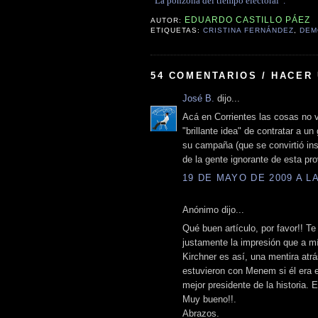
“La ponzoña del tiempo electoral”.
EDUARDO CASTILLO PÁEZ
AUTOR:
ETIQUETAS:
CRISTINA FERNÁNDEZ
,
DEM
54 COMENTARIOS / HACER
José B.
dijo...
Acá en Corrientes las cosas no v
"brillante idea" de contratar a u
su campaña (que se convirtió in
de la gente ignorante de esta pro
19 DE MAYO DE 2009 A LA
Anónimo dijo...
Qué buen artículo, por favor!! Te
justamente la impresión que a mí
Kirchner es así, una mentira atrá
estuvieron con Menem si él era e
mejor presidente de la historia. E
Muy bueno!!.
Abrazos.