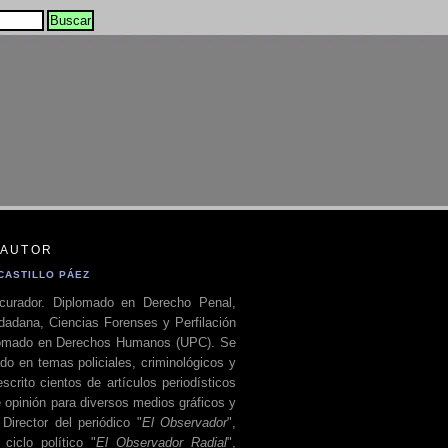
 AUTOR
CASTILLO PÁEZ
curador. Diplomado en Derecho Penal,
dadana, Ciencias Forenses y Perfilación
plomado en Derechos Humanos (UPC). Se
do en temas policiales, criminológicos y
escrito cientos de artículos periodísticos
 opinión para diversos medios gráficos y
 Director del periódico "
El Observador
",
ciclo político "
El Observador Radial
",