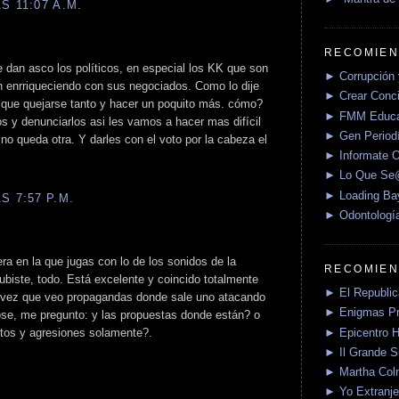
S 11:07 A.M.
RECOMIEN
 dan asco los políticos, en especial los KK que son
► Corrupción 
n enrriqueciendo con sus negociados. Como lo dije
► Crear Conci
y que quejarse tanto y hacer un poquito más. cómo?
► FMM Educa
os y denunciarlos asi les vamos a hacer mas difícil
► Gen Periodí
o queda otra. Y darles con el voto por la cabeza el
► Informate O
► Lo Que S
► Loading Ba
S 7:57 P.M.
► Odontologí
ra en la que jugas con lo de los sonidos de la
RECOMIEN
biste, todo. Está excelente y coincido totalmente
► El Republica
a vez que veo propagandas donde sale uno atacando
► Enigmas P
ose, me pregunto: y las propuestas donde están? o
► Epicentro H
tos y agresiones solamente?.
► Il Grande 
► Martha Col
► Yo Extranje