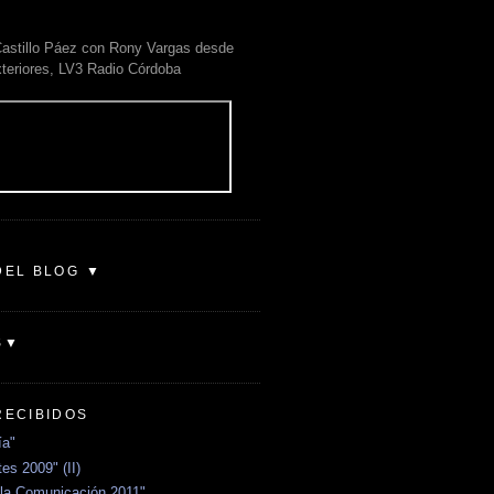
astillo Páez con Rony Vargas desde
xteriores, LV3 Radio Córdoba
DEL BLOG ▼
S▼
RECIBIDOS
ía"
es 2009" (II)
la Comunicación 2011"