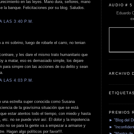
ndurecimiento en las leyes. Mano dura, señores, mano
AUDIO # 5
se la banque. Felicitaciones por su blog. Saludos.
Eduardo C
e
 LAS 3:40 P.M.
mi sobrino, luego de robarle el carro, no tenian
ontrare, y les dare el mismo trato humanitario que
 voy a matar, eso es demasiado simple, los dejare
n para simpre con las acciones de su delito y sean
a.
ARCHIVO 
 LAS 4:03 P.M.
ETIQUETA
o una estrella super conocida como Susana
iencia de la gravísima situación que se está
PREMIOS 
 que estar atentos todo el tiempo, con miedo y hasta
 etc. no se puede vivir así. El dolor y la impotencia
► "Blog del D
sto no se para la gente va a empezar a armarse y
► "Inconfident
e. Hagan algo políticos por favor!!!.
► "Mantra de 