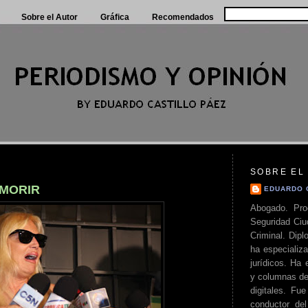
Sobre el Autor
Gráfica
Recomendados
SOBRE EL
 MORIR
EDUARDO 
Abogado. Pro
Seguridad Ciu
Criminal. Di
ha especializa
jurídicos. Ha 
y columnas de
digitales. Fue
conductor del 