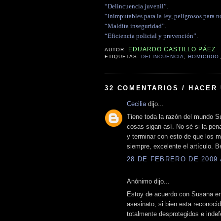
“Delincuencia juvenil”.
“Inimputables para la ley, peligrosos para n
“Maldita inseguridad”.
“Eficiencia policial y prevención”.
EDUARDO CASTILLO PÁEZ
AUTOR:
ETIQUETAS:
DELINCUENCIA
,
HOMICIDIO
32 COMENTARIOS / HACER
Cecilia
dijo...
Tiene toda la razón del mundo S
cosas sigan así. No sé si la pe
y terminar con esto de que los 
siempre, excelente el artículo. B
28 DE FEBRERO DE 2009 A
Anónimo dijo...
Estoy de acuerdo con Susana en 
asesinato, si bien esta reconoci
totalmente desprotegidos e indef