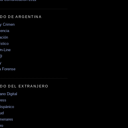
DO DE ARGENTINA
y Crimen
encia
ción
stico
n-Line
e@
y
a Forense
DO DEL EXTRANJERO
no Digital
ress
ispánico
Sud
menares
ro