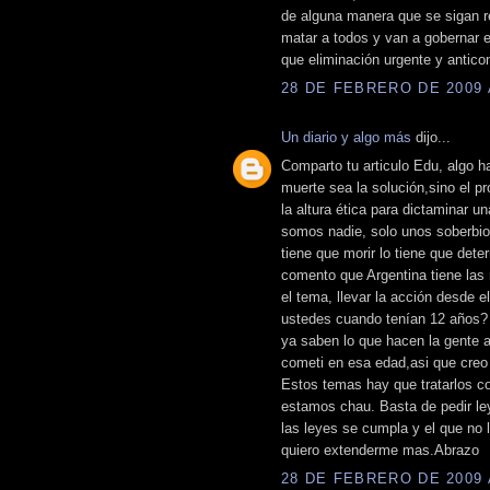
de alguna manera que se sigan r
matar a todos y van a gobernar e
que eliminación urgente y anticon
28 DE FEBRERO DE 2009 A
Un diario y algo más
dijo...
Comparto tu articulo Edu, algo h
muerte sea la solución,sino el 
la altura ética para dictaminar 
somos nadie, solo unos soberbio
tiene que morir lo tiene que dete
comento que Argentina tiene las 
el tema, llevar la acción desde el
ustedes cuando tenían 12 años?
ya saben lo que hacen la gente 
cometi en esa edad,asi que creo
Estos temas hay que tratarlos c
estamos chau. Basta de pedir ley
las leyes se cumpla y el que no
quiero extenderme mas.Abrazo
28 DE FEBRERO DE 2009 A