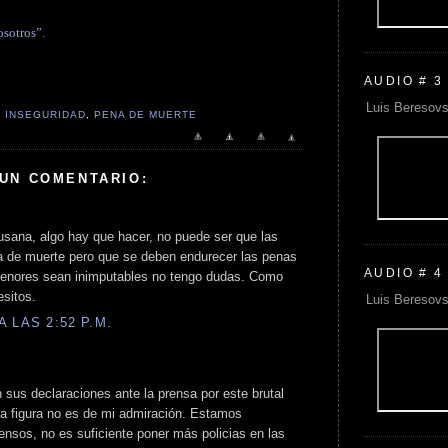
osotros”.
AUDIO # 3
Luis Beresovs
,
INSEGURIDAD
,
PENA DE MUERTE
 UN COMENTARIO:
usana, algo hay que hacer, no puede ser que las
na de muerte pero que se deben endurecer las penas
AUDIO # 4
menores sean inimputables no tengo dudas. Como
esitos.
Luis Beresovs
 LAS 2:52 P.M.
sus declaraciones ante la prensa por este brutal
da figura no es de mi admiración. Estamos
ensos, no es suficiente poner más policias en las