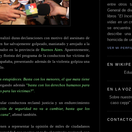
entre otros t
General de div
libros "
El Ince
vidas en un c
se encuentra 
describe un
realizó duras declaraciones con motivo del asesinato de
homicida de un
en fue salvajemente golpeado, maniatado y arrojado a la
VER MI PERF
rador en la provincia de
Buenos Aires
. Aparentemente,
y florista del programa de la conductora fue víctima de
pañaba, presentando además de la violenta golpiza una
EN WIKIPE
lo.
Edua
 estupideces. Basta con los menores, el que mata tiene
regando
además
“
basta con los derechos humanos para
EN LA VOZ
s para las víctimas?
”.
Sobre nuestro
caso ceppi"
pular conductora reclamó justicia y un endurecimiento
ación de seguridad no va a cambiar, hasta que los
a cana
”
, afirmó también.
CONTACT
nen a representar la opinión de miles de ciudadanos