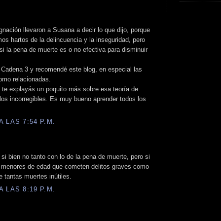
ignación llevaron a Susana a decir lo que dijo, porque
os hartos de la delincuencia y la inseguridad, pero
i la pena de muerte es o no efectiva para disminuir
 Cadena 3 y recomendé este blog, en especial las
omo relacionadas.
t te explayás un poquito más sobre esa teoría de
 los incorregibles. Es muy bueno aprender todos los
 LAS 7:54 P.M.
i bien no tanto con lo de la pena de muerte, pero si
os menores de edad que cometen delitos graves como
e tantas muertes inútiles.
 LAS 8:19 P.M.