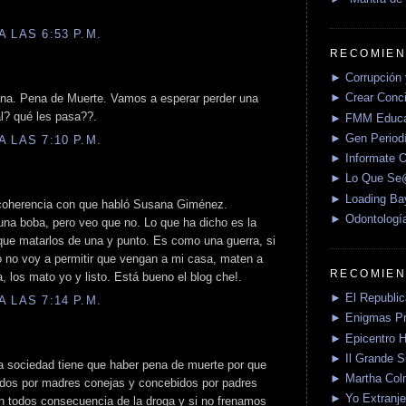
 LAS 6:53 P.M.
RECOMIEN
► Corrupción 
► Crear Conci
na. Pena de Muerte. Vamos a esperar perder una
l? qué les pasa??.
► FMM Educa
► Gen Periodí
 LAS 7:10 P.M.
► Informate O
► Lo Que S
► Loading Ba
 coherencia con que habló Susana Giménez.
► Odontologí
a boba, pero veo que no. Lo que ha dicho es la
ue matarlos de una y punto. Es como una guerra, si
yo no voy a permitir que vengan a mi casa, maten a
RECOMIEN
a, los mato yo y listo. Está bueno el blog che!.
► El Republica
 LAS 7:14 P.M.
► Enigmas P
► Epicentro H
► Il Grande 
la sociedad tiene que haber pena de muerte por que
► Martha Col
ridos por madres conejas y concebidos por padres
► Yo Extranje
Son todos consecuencia de la droga y si no frenamos