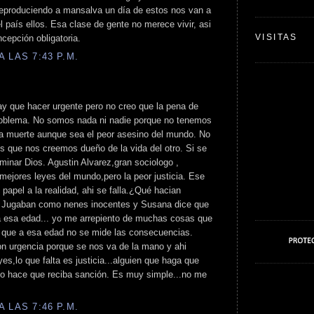
eproduciendo a mansalva un día de estos nos van a
l país ellos. Esa clase de gente no merece vivir, asi
VISITAS
cepción obligatoria.
 LAS 7:43 P.M.
ay que hacer urgente pero no creo que la pena de
problema. No somos nada ni nadie porque no tenemos
una muerte aunque sea el peor asesino del mundo. No
s que nos creemos dueño de la vida del otro. Si se
rminar Dios. Agustin Alvarez,gran sociologo ,
mejores leyes del mundo,pero la peor justicia. Ese
 papel a la realidad, ahi se falla.¿Qué hacian
 Jugaban como nenes inocentes y Susana dice que
a esa edad... yo me arrepiento de muchas cosas que
 que a esa edad no se mide las consecuencias.
on urgencia porque se nos va de la mano y ahi
es,lo que falta es justicia...alguien que haga que
 lo hace que reciba sanción. Es muy simple...no me
 LAS 7:46 P.M.