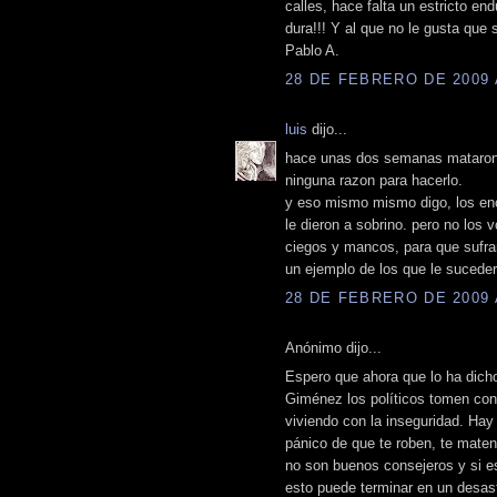
calles, hace falta un estricto e
dura!!! Y al que no le gusta que 
Pablo A.
28 DE FEBRERO DE 2009 A
luis
dijo...
hace unas dos semanas mataron a 
ninguna razon para hacerlo.
y eso mismo mismo digo, los enc
le dieron a sobrino. pero no los
ciegos y mancos, para que sufra
un ejemplo de los que le suceder
28 DE FEBRERO DE 2009 A
Anónimo dijo...
Espero que ahora que lo ha dich
Giménez los políticos tomen conc
viviendo con la inseguridad. Hay
pánico de que te roben, te maten,
no son buenos consejeros y si e
esto puede terminar en un desastr