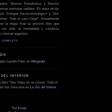
antos, Director Periodístico y Director
ersas emisoras radiales. Es autor de los
sto. Enfoque Sociocriminológico
" y "
Dos
rimen: Todo el caso Ceppi
". Actualmente
en la etapa final su próximo libro que
a vez más la mentalidad y conducta
 criminal argentino.
IL COMPLETO
DIA
rdo Castillo Páez en
Wikipedia
 DEL INTERIOR
 libro "Dos Vidas en un crimen: Todo el
 se nos menciona en
La Voz del Interior
O
Por Email