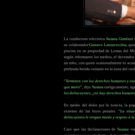
La conductora televisiva
Susana Giménez
su colaborador
Gustavo Lanzavecchia
, qui
piscina en su propiedad de Lomas del Mi
según informaron los medios, el decorador 
un robo, con quien ocasionalmente lo acom
profunda herida cortante en la zona del cuel
“
Terminen con los derechos humanos y esas
que morir
”
, dijo
Susana
enérgicamente, ag
los delincuentes, ¿no hay derechos humano
En medio del dolor por la noticia, la po
extremo de las leyes penales.
“
La situ
delincuentes le tengan miedo y respeto a l
Creo que las declaraciones de
Susana
vie