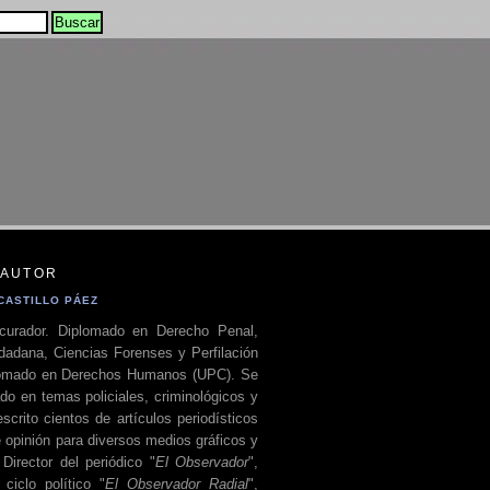
 AUTOR
CASTILLO PÁEZ
curador. Diplomado en Derecho Penal,
dadana, Ciencias Forenses y Perfilación
plomado en Derechos Humanos (UPC). Se
do en temas policiales, criminológicos y
escrito cientos de artículos periodísticos
 opinión para diversos medios gráficos y
 Director del periódico "
El Observador
",
ciclo político "
El Observador Radial
",