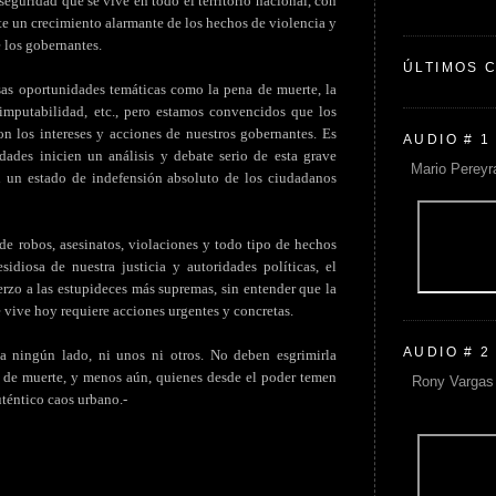
nseguridad que se vive en todo el territorio nacional, con
te un crecimiento alarmante de los hechos de violencia y
e los gobernantes.
ÚLTIMOS 
sas oportunidades temáticas como la pena de muerte, la
inimputabilidad, etc., pero estamos convencidos que los
n los intereses y acciones de nuestros gobernantes. Es
AUDIO # 1
dades inicien un análisis y debate serio de esta grave
Mario Pereyr
n un estado de indefensión absoluto de los ciudadanos
de robos, asesinatos, violaciones y todo tipo de hechos
idiosa de nuestra justicia y autoridades políticas, el
rzo a las estupideces más supremas, sin entender que la
 vive hoy requiere acciones urgentes y concretas.
AUDIO # 2
ningún lado, ni unos ni otros. No deben esgrimirla
 de muerte, y menos aún, quienes desde el poder temen
Rony Vargas 
uténtico caos urbano.-