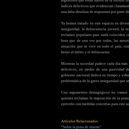
argentinos que están hartos de la terrible i
índices delictivos que evidencian claramen
una falta absoluta de respuestas por parte d
Ya hemos tratado en este espacio en diver
inseguridad, la delincuencia juvenil, la 
reclamos populares para nada coinciden co
hora que de una vez por todas, las autori
situación que se vive en todo el país, co
frente al delito y el delincuente.
Mientras la sociedad padece cada día más 
delictivos, en medio de una pasividad des
gobierno nacional dedica su tiempo y esfue
problemática de la grave inseguridad que se
Con argumentos demagógicos no vamos a 
quienes reclaman la imposición de la pena
ejercerlo con medidas concretas para este a
Artículos Relacionados:
“Sobre la pena de muerte”.