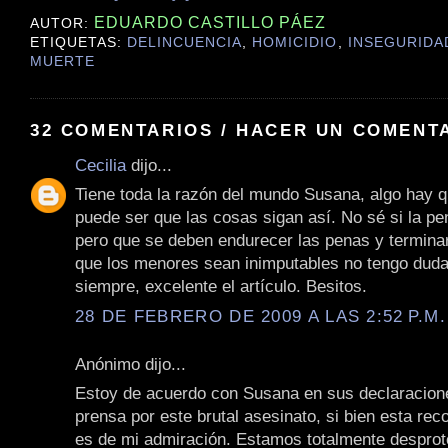
EDUARDO CASTILLO PÁEZ
AUTOR:
ETIQUETAS:
DELINCUENCIA
,
HOMICIDIO
,
INSEGURIDA
MUERTE
32 COMENTARIOS / HACER UN COMENT
Cecilia
dijo...
Tiene toda la razón del mundo Susana, algo hay q
puede ser que las cosas sigan así. No sé si la p
pero que se deben endurecer las penas y termina
que los menores sean inimputables no tengo dud
siempre, excelente el artículo. Besitos.
28 DE FEBRERO DE 2009 A LAS 2:52 P.M.
Anónimo dijo...
Estoy de acuerdo con Susana en sus declaracione
prensa por este brutal asesinato, si bien esta rec
es de mi admiración. Estamos totalmente desprot