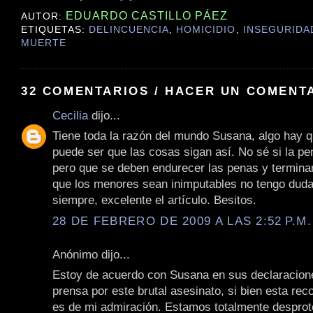
EDUARDO CASTILLO PÁEZ
AUTOR:
ETIQUETAS:
DELINCUENCIA
,
HOMICIDIO
,
INSEGURIDA
MUERTE
32 COMENTARIOS / HACER UN COMENT
Cecilia
dijo...
Tiene toda la razón del mundo Susana, algo hay q
puede ser que las cosas sigan así. No sé si la p
pero que se deben endurecer las penas y termina
que los menores sean inimputables no tengo dud
siempre, excelente el artículo. Besitos.
28 DE FEBRERO DE 2009 A LAS 2:52 P.M.
Anónimo dijo...
Estoy de acuerdo con Susana en sus declaracione
prensa por este brutal asesinato, si bien esta rec
es de mi admiración. Estamos totalmente desprot