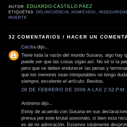
EDUARDO CASTILLO PÁEZ
AUTOR:
ETIQUETAS:
DELINCUENCIA
,
HOMICIDIO
,
INSEGURIDA
MUERTE
32 COMENTARIOS / HACER UN COMENT
Cecilia
dijo...
Tiene toda la razón del mundo Susana, algo hay q
puede ser que las cosas sigan así. No sé si la p
pero que se deben endurecer las penas y termina
que los menores sean inimputables no tengo dud
siempre, excelente el artículo. Besitos.
28 DE FEBRERO DE 2009 A LAS 2:52 P.M.
Anónimo dijo...
Estoy de acuerdo con Susana en sus declaracione
prensa por este brutal asesinato, si bien esta rec
es de mi admiración. Estamos totalmente desprot