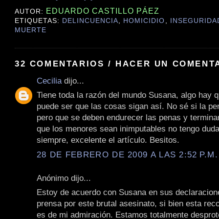
EDUARDO CASTILLO PÁEZ
AUTOR:
ETIQUETAS:
DELINCUENCIA
,
HOMICIDIO
,
INSEGURIDA
MUERTE
32 COMENTARIOS / HACER UN COMENT
Cecilia
dijo...
Tiene toda la razón del mundo Susana, algo hay q
puede ser que las cosas sigan así. No sé si la p
pero que se deben endurecer las penas y termina
que los menores sean inimputables no tengo dud
siempre, excelente el artículo. Besitos.
28 DE FEBRERO DE 2009 A LAS 2:52 P.M.
Anónimo dijo...
Estoy de acuerdo con Susana en sus declaracione
prensa por este brutal asesinato, si bien esta rec
es de mi admiración. Estamos totalmente desprot