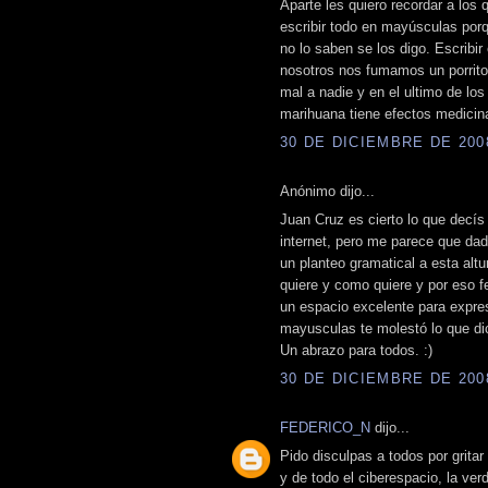
Aparte les quiero recordar a lo
escribir todo en mayúsculas porqu
no lo saben se los digo. Escribi
nosotros nos fumamos un porrit
mal a nadie y en el ultimo de lo
marihuana tiene efectos medicin
30 DE DICIEMBRE DE 2008
Anónimo dijo...
Juan Cruz es cierto lo que decís
internet, pero me parece que dad
un planteo gramatical a esta alt
quiere y como quiere y por eso f
un espacio excelente para expre
mayusculas te molestó lo que di
Un abrazo para todos. :)
30 DE DICIEMBRE DE 2008
FEDERICO_N
dijo...
Pido disculpas a todos por gritar
y de todo el ciberespacio, la ve