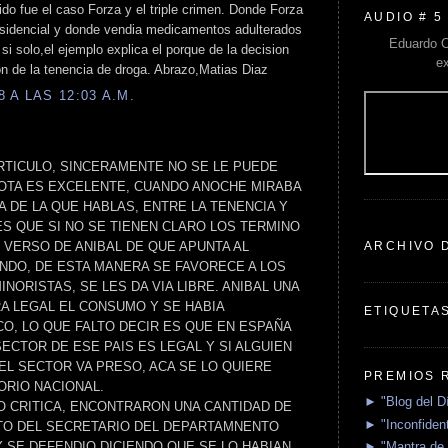
ido fue el caso Forza y el triple crimen. Donde Forza
AUDIO # 5
esidencial y donde vendia medicamentos adulterados
Eduardo C
 si solo,el ejemplo explica el porque de la decision
e
on de la tenencia de droga. Abrazo,Matias Diaz
 A LAS 12:03 A.M.
TICULO, SINCERAMENTE NO SE LE PUEDE
OTA ES EXCELENTE, CUANDO ANOCHE MIRABA
IA DE LA QUE HABLAS, ENTRE LA TENENCIA Y
ES QUE SI NO SE TIENEN CLARO LOS TERMINO
ARCHIVO 
 VERSO DE ANIBAL DE QUE APUNTA AL
NDO, DE ESTA MANERA SE FAVORECE A LOS
ORISTAS, SE LES DA VIA LIBRE. ANIBAL UNA
RA LEGAL EL CONSUMO Y SE HABIA
ETIQUETA
CO, LO QUE FALTO DECIR ES QUE EN ESPAÑA
ECTOR DE ESE PAIS ES LEGAL Y SI ALGUIEN
DEL SECTOR VA PRESO, ACA SE LO QUIERE
PREMIOS 
ORIO NACIONAL.
► "Blog del D
O CRITICA, ENCONTRARON UNA CANTIDAD DE
► "Inconfident
UTO DEL SECRETARIO DEL DEPARTAMNENTO
► "Mantra de 
Y SE DEFENDIO DICIENDO QUE SE LO HABIAN