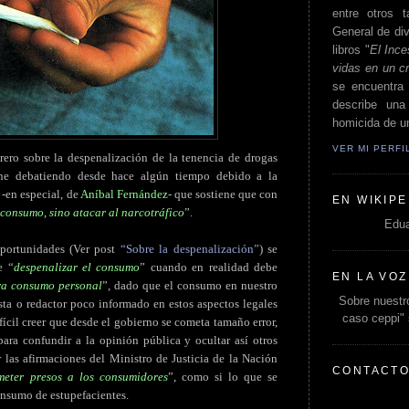
entre otros t
General de div
libros "
El Ince
vidas en un c
se encuentra 
describe un
homicida de un
VER MI PERF
rero sobre la despenalización de la tenencia de drogas
ne debatiendo desde hace algún tiempo debido a la
 -en especial, de
Aníbal Fernández
- que sostiene que con
EN WIKIPE
 consumo, sino atacar al narcotráfico
”.
Edua
portunidades (Ver post
“Sobre la despenalización”
) se
e “
despenalizar el consumo
” cuando en realidad debe
EN LA VOZ
ara consumo personal
”, dado que el consumo en nuestro
Sobre nuestro
sta o redactor poco informado en estos aspectos legales
caso ceppi"
fícil creer que desde el gobierno se cometa tamaño error,
para confundir a la opinión pública y ocultar así otros
 las afirmaciones del Ministro de Justicia de la Nación
CONTACT
meter presos a los consumidores
”, como si lo que se
onsumo de estupefacientes.