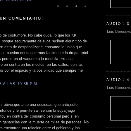
 UN COMENTARIO:
AUDIO # 3
Luis Beresovs
o de costumbre. No cabe duda, lo que los KK
s porque seguramente de ellos reciben algun tipo de
n esto de despenalizar el consumo lo unico que
icos puedan conseguir mas facilmente la droga, total
s porros en el vaquero o la mochila. Es una
 en contra en los medios, en las calles, con las
as por el espacio y la posibilidad que siempre me
AUDIO # 4
 A LAS 10:55 P.M.
Luis Beresovs
s obvio,que ante una sociedad ignorante,este
nfunde y le permite salirse con la suya(hago
estoy en contra del consumo personal pero si en
n ganancias con la muerte de miles de personas. No
a encontrar una relacion entre el gobierno y los