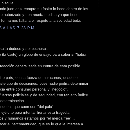
iniscula.
do juan cruz compra su fasito lo hace dentro de las
te autorizado y con receta medica ya que tiene
forma nos faltaria el respeto a la sociedad toda.
 A LAS 7:28 P.M.
esulta dudoso y sospechoso..
 (la Corte) un globo de ensayo para saber si "había
 reacción generalizada en contra de esta posible
tro país, con la fuerza de huracanes, desde lo
este tipo de decisiones, pues nadie podría determinar
ncia entre consumo personal y "negocio".
 fuerzas policiales y de seguridad, con tan alto índice
 determinación.
do los que caen son "del palo".
ejército para intentar frenar esta tragedia.
s y humanos estamos por "el merca free"...
recer el narcomenudeo, que es lo que le interesa a