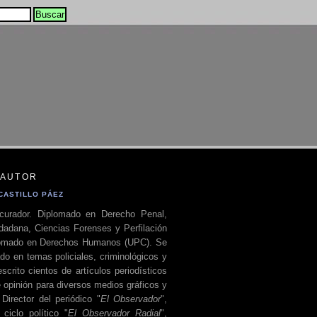
 AUTOR
CASTILLO PÁEZ
curador. Diplomado en Derecho Penal,
dadana, Ciencias Forenses y Perfilación
plomado en Derechos Humanos (UPC). Se
do en temas policiales, criminológicos y
escrito cientos de artículos periodísticos
 opinión para diversos medios gráficos y
 Director del periódico "
El Observador
",
ciclo político "
El Observador Radial
",