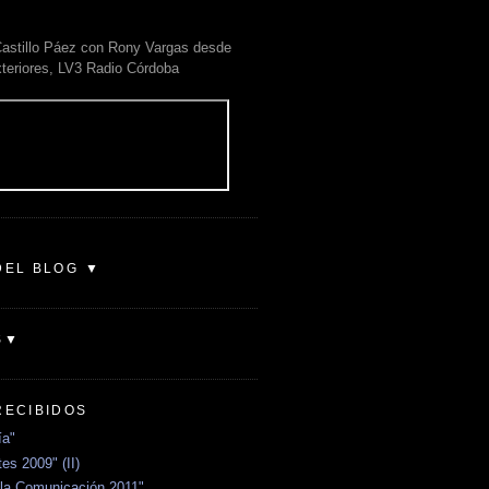
astillo Páez con Rony Vargas desde
xteriores, LV3 Radio Córdoba
DEL BLOG ▼
S▼
RECIBIDOS
ía"
es 2009" (II)
la Comunicación 2011"