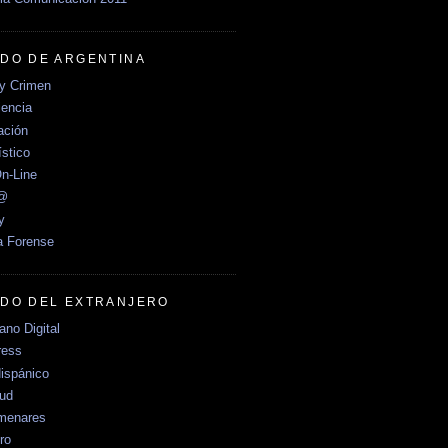
DO DE ARGENTINA
y Crimen
encia
ción
stico
n-Line
e@
y
a Forense
DO DEL EXTRANJERO
no Digital
ress
ispánico
Sud
menares
ro