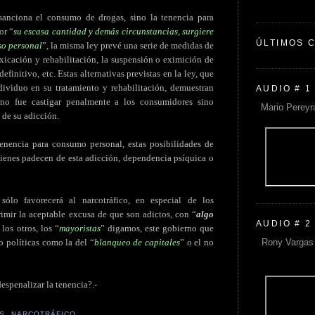
sanciona el consumo de drogas, sino la tenencia para
or “
su escasa cantidad y demás circunstancias, surgiere
ÚLTIMOS 
so personal
”, la misma ley prevé una serie de medidas de
oxicación y rehabilitación, la suspensión o eximición de
efinitivo, etc. Estas alternativas previstas en la ley, que
ndividuo en su tratamiento y rehabilitación, demuestran
AUDIO # 1
 no fue castigar penalmente a los consumidores sino
Mario Pereyr
 de su adicción.
tenencia para consumo personal, estas posibilidades de
uienes padecen de esta adicción, dependencia psíquica o
lo favorecerá al narcotráfico, en especial de los
imir la aceptable excusa de que son adictos, con “
algo
AUDIO # 2
los otros, los “
mayoristas
” digamos, este gobierno que
Rony Vargas 
 políticas como la del “
blanqueo de capitales
” o el no
despenalizar la tenencia?.-
S
,
NARCOTRÁFICO