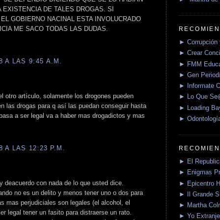
 EXISTENCIA DE TALES DROGAS. SI
 EL GOBIERNO NACINAL ESTA INVOLUCRADO
ICIA ME SACO TODAS LAS DUDAS.
RECOMIEN
► Corrupción 
► Crear Conci
 A LAS 9:45 A.M.
► FMM Educa
► Gen Periodí
► Informate O
el otro artículo, solamente los drogones pueden
► Lo Que S
en las drogas para q así las puedan conseguir hasta
► Loading Ba
 pasa a ser legal va a haber mas drogadictos y mas
► Odontologí
 A LAS 12:23 P.M.
RECOMIEN
► El Republica
► Enigmas P
oy deacuerdo con nada de lo que usted dice.
► Epicentro H
ando no es un delito y menos tener uno o dos para
► Il Grande 
 mas perjudiciales son legales (el alcohol, el
► Martha Col
er legal tener un fasito para distraerse un rato.
► Yo Extranje