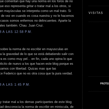
s que comentan que hay una norma en los foros de no
e eso representa gritar o tratar mal a los otros, si
r en mayúsculas se interpreta como un mal trato. Si
VISITAS
o de vez en cuando es cosa nuestra y no le hacemos
s casos somos enfermos no delincuentes. Aparte la
ales también. Chau. Juan Cruz.
 A LAS 12:58 P.M.
 sobre la norma de no escribir en mayusculas en
a la gravedad de lo que se está debatiendo salir con
ura es como muy pel... en fin, cada uno opina lo que
elicito de nuevo a los que hacen este blog porque es
sarnos con libertad. Quizas mas que las
ce Federico que no es otra cosa que la pura verdad.
 A LAS 1:45 P.M.
 y tratar mal a los demas participantes de este blog
rdad desconocia la norma de escribir en miniscula, de