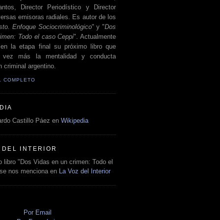
antos, Director Periodístico y Director
ersas emisoras radiales. Es autor de los
sto. Enfoque Sociocriminológico
" y "
Dos
rimen: Todo el caso Ceppi
". Actualmente
en la etapa final su próximo libro que
a vez más la mentalidad y conducta
 criminal argentino.
IL COMPLETO
DIA
rdo Castillo Páez en
Wikipedia
 DEL INTERIOR
 libro "Dos Vidas en un crimen: Todo el
 se nos menciona en
La Voz del Interior
O
Por Email