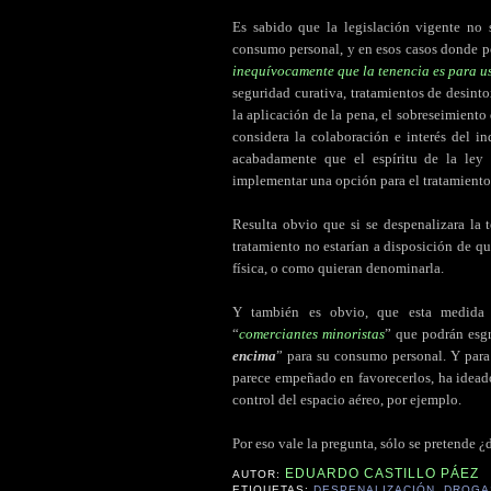
Es sabido que la legislación vigente no 
consumo personal, y en esos casos donde p
inequívocamente que la tenencia es para u
seguridad curativa, tratamientos de desint
la aplicación de la pena, el sobreseimiento d
considera la colaboración e interés del i
acabadamente que el espíritu de la ley
implementar una opción para el tratamiento
Resulta obvio que si se despenalizara la 
tratamiento no estarían a disposición de q
física, o como quieran denominarla.
Y también es obvio, que esta medida só
“
comerciantes minoristas
” que podrán esgr
encima
” para su consumo personal. Y para 
parece empeñado en favorecerlos, ha ideado
control del espacio aéreo, por ejemplo.
.
Por eso vale la pregunta, sólo se pretende ¿
EDUARDO CASTILLO PÁEZ
AUTOR:
ETIQUETAS:
DESPENALIZACIÓN
,
DROGA