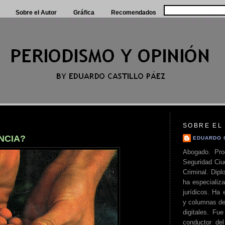
Sobre el Autor
Gráfica
Recomendados
SOBRE EL
NCIA?
EDUARDO 
Abogado. Pro
Seguridad Ciu
Criminal. Di
ha especializa
jurídicos. Ha 
y columnas de
digitales. Fue
conductor del 