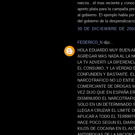
narcos...el mas reciente y conoc
aporto plata para la campaña pr
al gobierno. El ejemplo habla por
del gobierno de la despenalizaci
30 DE DICIEMBRE DE 2008
FEDERICO_N
dijo...
HOLA EDUARDO MUY BUEN AR
AGREGAR MAS NADA AL LA N
LA TV ADVERTI LA DIFERENC
EL CONSUMO, Y LA VERDAD 
CONFUNDEN Y BASTANTE. EL
NARCOTRAFICO NO LO ENTIE
COMERCIANTE DE DROGAS MIN
VEZ DIJO QUE EN ESPAÑA E
DISMINUIDO EL NARCOTRAFI
SOLO EN UN DETERMINADO S
LLEGA A CRUZAR EL LIMITE 
APLICAR A TODO EL TERRRIT
HACE POCO SEGUN EL DIARI
KILOS DE COCAINA EN EL A
ANTIDROGAS DE LA NACION 