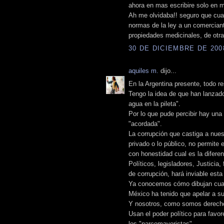
ahora en mas escribire solo en m
Ah me olvidaba!! seguro que cuan
normas de la ley a un comercian
propiedades medicinales, de otra 
30 DE DICIEMBRE DE 2008
aquiles m.
dijo...
En la Argentina presente, todo r
Tengo la idea de que han lanzado
agua en la pileta".
Por lo que pude percibir hay una
"acordada".
La corrupción que castiga a nues
privado o lo público, no permite 
con honestidad cual es la difere
Políticos, legisladores, Justicia,
de corrupción, hará inviable esta
Ya conocemos cómo dibujan cuan
México ha tenido que apelar a su 
Y nosotros, como somos derecho
Usan el poder político para favo
los "narcomayoristas".