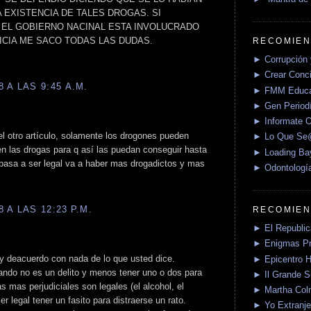
 EXISTENCIA DE TALES DROGAS. SI
 EL GOBIERNO NACINAL ESTA INVOLUCRADO
ICIA ME SACO TODAS LAS DUDAS.
RECOMIEN
► Corrupción 
► Crear Conci
 A LAS 9:45 A.M.
► FMM Educa
► Gen Periodí
► Informate O
el otro artículo, solamente los drogones pueden
► Lo Que S
en las drogas para q así las puedan conseguir hasta
► Loading Ba
 pasa a ser legal va a haber mas drogadictos y mas
► Odontologí
 A LAS 12:23 P.M.
RECOMIEN
► El Republica
► Enigmas P
oy deacuerdo con nada de lo que usted dice.
► Epicentro H
ando no es un delito y menos tener uno o dos para
► Il Grande 
 mas perjudiciales son legales (el alcohol, el
► Martha Col
er legal tener un fasito para distraerse un rato.
► Yo Extranje