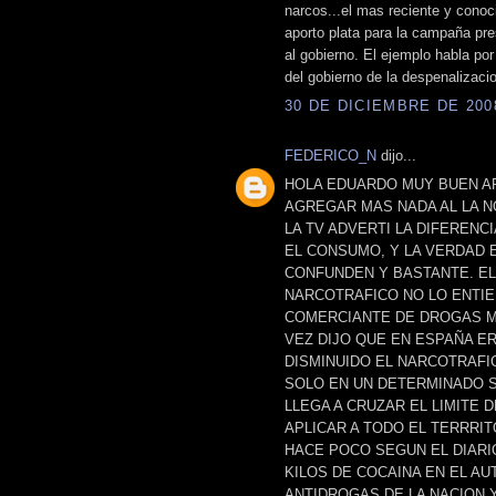
narcos...el mas reciente y conoc
aporto plata para la campaña pr
al gobierno. El ejemplo habla por
del gobierno de la despenalizaci
30 DE DICIEMBRE DE 2008
FEDERICO_N
dijo...
HOLA EDUARDO MUY BUEN AR
AGREGAR MAS NADA AL LA N
LA TV ADVERTI LA DIFERENC
EL CONSUMO, Y LA VERDAD 
CONFUNDEN Y BASTANTE. EL
NARCOTRAFICO NO LO ENTIE
COMERCIANTE DE DROGAS MIN
VEZ DIJO QUE EN ESPAÑA E
DISMINUIDO EL NARCOTRAFI
SOLO EN UN DETERMINADO S
LLEGA A CRUZAR EL LIMITE 
APLICAR A TODO EL TERRRIT
HACE POCO SEGUN EL DIARI
KILOS DE COCAINA EN EL A
ANTIDROGAS DE LA NACION 