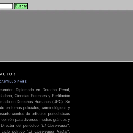
 AUTOR
CASTILLO PÁEZ
curador. Diplomado en Derecho Penal,
dadana, Ciencias Forenses y Perfilación
plomado en Derechos Humanos (UPC). Se
do en temas policiales, criminológicos y
escrito cientos de artículos periodísticos
 opinión para diversos medios gráficos y
 Director del periódico "
El Observador
",
ciclo político "
El Observador Radial
",