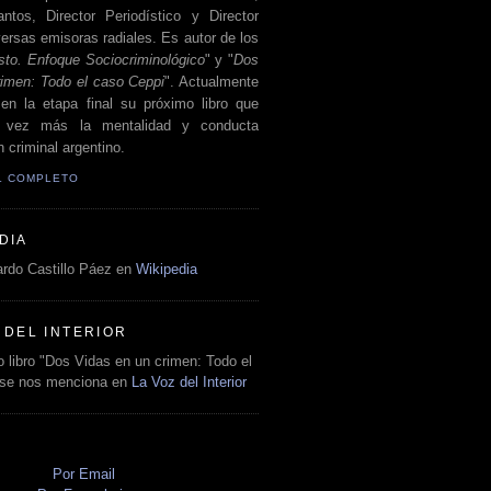
antos, Director Periodístico y Director
ersas emisoras radiales. Es autor de los
sto. Enfoque Sociocriminológico
" y "
Dos
rimen: Todo el caso Ceppi
". Actualmente
en la etapa final su próximo libro que
a vez más la mentalidad y conducta
 criminal argentino.
IL COMPLETO
DIA
rdo Castillo Páez en
Wikipedia
 DEL INTERIOR
 libro "Dos Vidas en un crimen: Todo el
 se nos menciona en
La Voz del Interior
O
Por Email