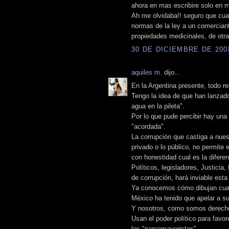
ahora en mas escribire solo en m
Ah me olvidaba!! seguro que cuan
normas de la ley a un comercian
propiedades medicinales, de otra 
30 DE DICIEMBRE DE 2008
aquiles m.
dijo...
En la Argentina presente, todo r
Tengo la idea de que han lanzado
agua en la pileta".
Por lo que pude percibir hay una
"acordada".
La corrupción que castiga a nues
privado o lo público, no permite 
con honestidad cual es la difere
Políticos, legisladores, Justicia,
de corrupción, hará inviable esta
Ya conocemos cómo dibujan cuan
México ha tenido que apelar a su 
Y nosotros, como somos derecho
Usan el poder político para favo
los "narcomayoristas".