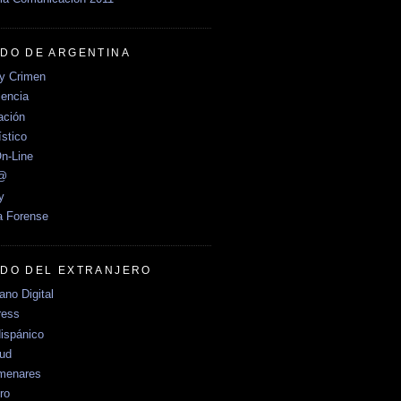
DO DE ARGENTINA
y Crimen
encia
ción
stico
n-Line
e@
y
a Forense
DO DEL EXTRANJERO
no Digital
ress
ispánico
Sud
menares
ro