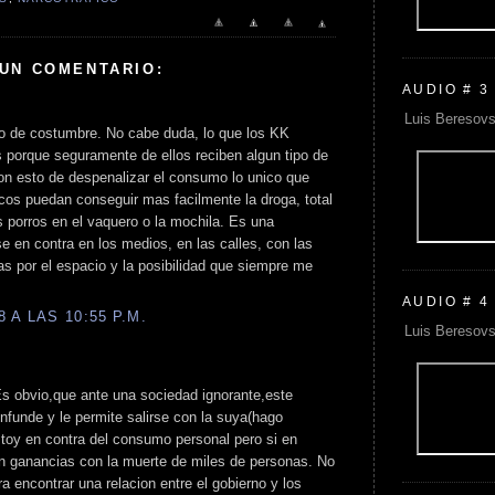
 UN COMENTARIO:
AUDIO # 3
Luis Beresovs
o de costumbre. No cabe duda, lo que los KK
s porque seguramente de ellos reciben algun tipo de
n esto de despenalizar el consumo lo unico que
icos puedan conseguir mas facilmente la droga, total
s porros en el vaquero o la mochila. Es una
 en contra en los medios, en las calles, con las
as por el espacio y la posibilidad que siempre me
AUDIO # 4
 A LAS 10:55 P.M.
Luis Beresovs
s obvio,que ante una sociedad ignorante,este
nfunde y le permite salirse con la suya(hago
estoy en contra del consumo personal pero si en
n ganancias con la muerte de miles de personas. No
a encontrar una relacion entre el gobierno y los