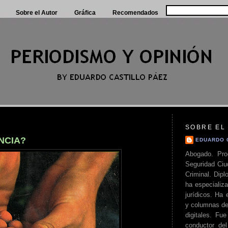
Sobre el Autor
Gráfica
Recomendados
SOBRE EL
NCIA?
EDUARDO 
Abogado. Pro
Seguridad Ciu
Criminal. Di
ha especializa
jurídicos. Ha 
y columnas de
digitales. Fue
conductor del 