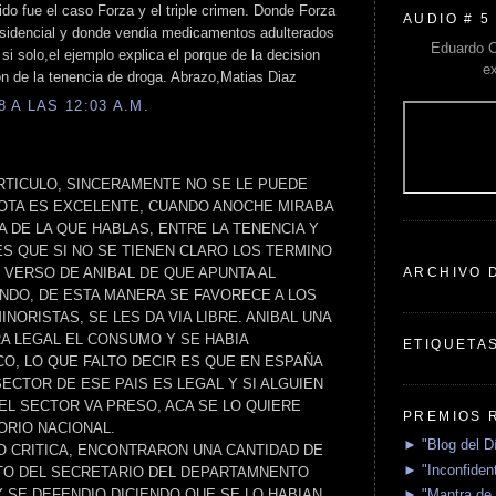
ido fue el caso Forza y el triple crimen. Donde Forza
AUDIO # 5
esidencial y donde vendia medicamentos adulterados
Eduardo C
 si solo,el ejemplo explica el porque de la decision
e
on de la tenencia de droga. Abrazo,Matias Diaz
 A LAS 12:03 A.M.
TICULO, SINCERAMENTE NO SE LE PUEDE
OTA ES EXCELENTE, CUANDO ANOCHE MIRABA
IA DE LA QUE HABLAS, ENTRE LA TENENCIA Y
ES QUE SI NO SE TIENEN CLARO LOS TERMINO
ARCHIVO 
 VERSO DE ANIBAL DE QUE APUNTA AL
NDO, DE ESTA MANERA SE FAVORECE A LOS
ORISTAS, SE LES DA VIA LIBRE. ANIBAL UNA
RA LEGAL EL CONSUMO Y SE HABIA
ETIQUETA
CO, LO QUE FALTO DECIR ES QUE EN ESPAÑA
ECTOR DE ESE PAIS ES LEGAL Y SI ALGUIEN
DEL SECTOR VA PRESO, ACA SE LO QUIERE
PREMIOS 
ORIO NACIONAL.
► "Blog del D
O CRITICA, ENCONTRARON UNA CANTIDAD DE
► "Inconfident
UTO DEL SECRETARIO DEL DEPARTAMNENTO
► "Mantra de 
Y SE DEFENDIO DICIENDO QUE SE LO HABIAN