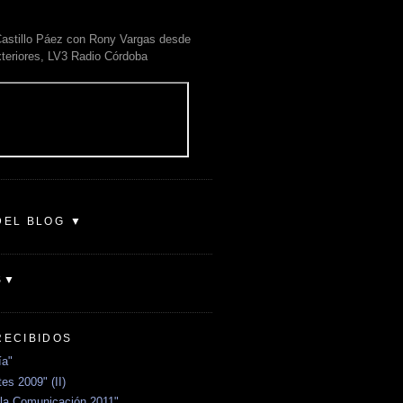
astillo Páez con Rony Vargas desde
xteriores, LV3 Radio Córdoba
DEL BLOG ▼
S▼
RECIBIDOS
ía"
es 2009" (II)
la Comunicación 2011"