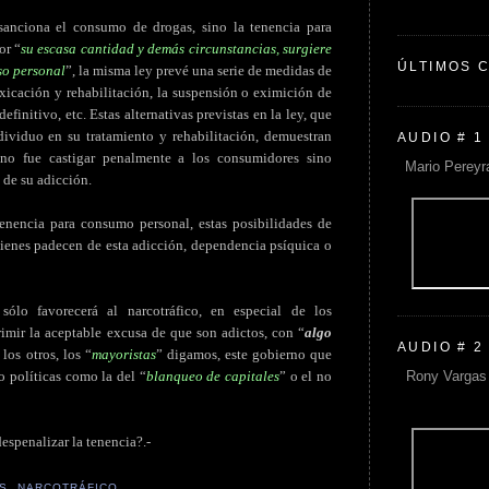
sanciona el consumo de drogas, sino la tenencia para
or “
su escasa cantidad y demás circunstancias, surgiere
ÚLTIMOS 
so personal
”, la misma ley prevé una serie de medidas de
oxicación y rehabilitación, la suspensión o eximición de
efinitivo, etc. Estas alternativas previstas en la ley, que
ndividuo en su tratamiento y rehabilitación, demuestran
AUDIO # 1
 no fue castigar penalmente a los consumidores sino
Mario Pereyr
 de su adicción.
tenencia para consumo personal, estas posibilidades de
uienes padecen de esta adicción, dependencia psíquica o
lo favorecerá al narcotráfico, en especial de los
imir la aceptable excusa de que son adictos, con “
algo
AUDIO # 2
los otros, los “
mayoristas
” digamos, este gobierno que
Rony Vargas 
 políticas como la del “
blanqueo de capitales
” o el no
despenalizar la tenencia?.-
S
,
NARCOTRÁFICO