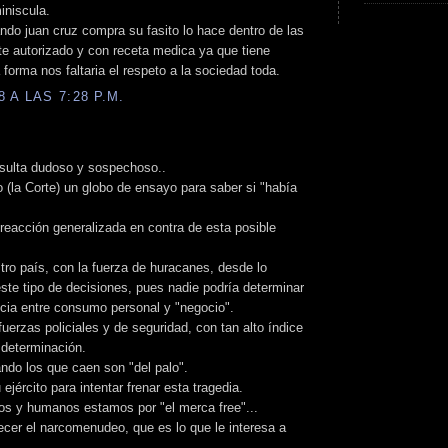
iniscula.
do juan cruz compra su fasito lo hace dentro de las
te autorizado y con receta medica ya que tiene
forma nos faltaria el respeto a la sociedad toda.
 A LAS 7:28 P.M.
esulta dudoso y sospechoso..
 (la Corte) un globo de ensayo para saber si "había
 reacción generalizada en contra de esta posible
tro país, con la fuerza de huracanes, desde lo
este tipo de decisiones, pues nadie podría determinar
ncia entre consumo personal y "negocio".
 fuerzas policiales y de seguridad, con tan alto índice
 determinación.
do los que caen son "del palo".
ejército para intentar frenar esta tragedia.
s y humanos estamos por "el merca free"...
recer el narcomenudeo, que es lo que le interesa a