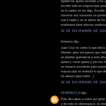
Aparte les quiero recordar a lo
escribir todo en mayúsculas porqu
no lo saben se los digo. Escribi
nosotros nos fumamos un porrit
mal a nadie y en el ultimo de lo
marihuana tiene efectos medicin
30 DE DICIEMBRE DE 2008
Anónimo dijo...
Juan Cruz es cierto lo que decís
internet, pero me parece que dad
un planteo gramatical a esta alt
quiere y como quiere y por eso f
un espacio excelente para expre
mayusculas te molestó lo que di
Un abrazo para todos. :)
30 DE DICIEMBRE DE 2008
FEDERICO_N
dijo...
Pido disculpas a todos por gritar
y de todo el ciberespacio, la ve