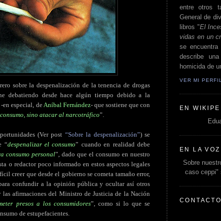
entre otros t
General de div
libros "
El Ince
vidas en un c
se encuentra 
describe un
homicida de un
VER MI PERF
rero sobre la despenalización de la tenencia de drogas
ne debatiendo desde hace algún tiempo debido a la
 -en especial, de
Aníbal Fernández
- que sostiene que con
EN WIKIPE
 consumo, sino atacar al narcotráfico
”.
Edua
portunidades (Ver post
“Sobre la despenalización”
) se
e “
despenalizar el consumo
” cuando en realidad debe
EN LA VOZ
ara consumo personal
”, dado que el consumo en nuestro
Sobre nuestro
sta o redactor poco informado en estos aspectos legales
caso ceppi"
fícil creer que desde el gobierno se cometa tamaño error,
para confundir a la opinión pública y ocultar así otros
 las afirmaciones del Ministro de Justicia de la Nación
CONTACT
meter presos a los consumidores
”, como si lo que se
onsumo de estupefacientes.