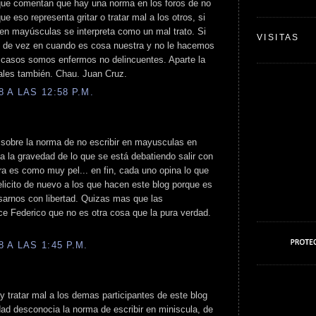
s que comentan que hay una norma en los foros de no
e eso representa gritar o tratar mal a los otros, si
r en mayúsculas se interpreta como un mal trato. Si
VISITAS
o de vez en cuando es cosa nuestra y no le hacemos
s casos somos enfermos no delincuentes. Aparte la
ales también. Chau. Juan Cruz.
 A LAS 12:58 P.M.
 sobre la norma de no escribir en mayusculas en
a la gravedad de lo que se está debatiendo salir con
ura es como muy pel... en fin, cada uno opina lo que
elicito de nuevo a los que hacen este blog porque es
sarnos con libertad. Quizas mas que las
ce Federico que no es otra cosa que la pura verdad.
 A LAS 1:45 P.M.
 y tratar mal a los demas participantes de este blog
rdad desconocia la norma de escribir en miniscula, de