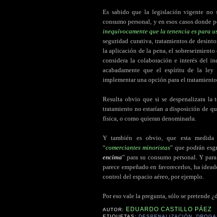
Es sabido que la legislación vigente no 
consumo personal, y en esos casos donde p
inequívocamente que la tenencia es para u
seguridad curativa, tratamientos de desint
la aplicación de la pena, el sobreseimiento d
considera la colaboración e interés del i
acabadamente que el espíritu de la ley
implementar una opción para el tratamiento
Resulta obvio que si se despenalizara la 
tratamiento no estarían a disposición de q
física, o como quieran denominarla.
Y también es obvio, que esta medida só
“
comerciantes minoristas
” que podrán esgr
encima
” para su consumo personal. Y para 
parece empeñado en favorecerlos, ha ideado
control del espacio aéreo, por ejemplo.
.
Por eso vale la pregunta, sólo se pretende ¿
EDUARDO CASTILLO PÁEZ
AUTOR:
ETIQUETAS:
DESPENALIZACIÓN
,
DROGA