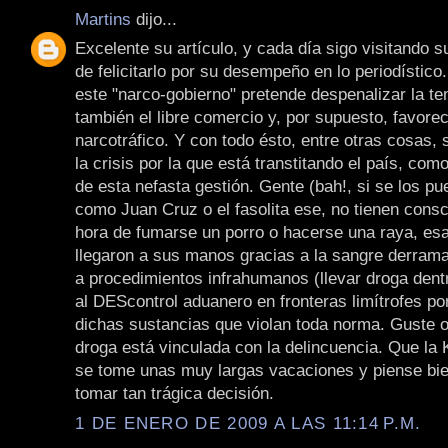
Martins
dijo...
Excelente su artículo, y cada día sigo visitando s
de felicitarlo por su desempeño en lo periodístic
este "narco-gobierno" pretende despenalizar la te
también el libre comercio y, por supuesto, favorec
narcotráfico. Y con todo ésto, entre otras cosas, 
la crisis por la que está transtitando el país, co
de esta nefasta gestión. Gente (bah!, si se los pu
como Juan Cruz o el fasolita ese, no tienen consc
hora de fumarse un porro o hacerse una raya, es
llegaron a sus manos gracias a la sangre derrama
a procedimientos infrahumanos (llevar droga dent
al DEScontrol aduanero en fronteras limítrofes p
dichas sustancias que violan toda norma. Guste o
droga está vinculada con la delincuencia. Que la
se tome unas muy largas vacaciones y piense bie
tomar tan trágica decisión.
1 DE ENERO DE 2009 A LAS 11:14 P.M.