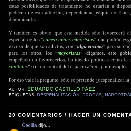
estas posibilidades de tratamiento no estarían a dispo
padecen de esta adicción, dependencia psíquica o físic
denominarla.
Y también es obvio, que esta medida sólo favorecerá al
especial de los “
comerciantes minoristas
” que podrán esgr
excusa de que son adictos, con “
algo encima
” para su co
para los otros, los “
mayoristas
” digamos, este gobi
empeñado en favorecerlos, ha ideado políticas como la 
capitales
” o el no control del espacio aéreo, por ejemplo.
.
Por eso vale la pregunta, sólo se pretende ¿despenalizar la 
EDUARDO CASTILLO PÁEZ
AUTOR:
ETIQUETAS:
DESPENALIZACIÓN
,
DROGAS
,
NARCOTRÁ
20 COMENTARIOS / HACER UN COMENT
Cecilia
dijo...