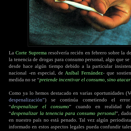
La
Corte Suprema
resolvería recién en febrero sobre la d
la tenencia de drogas para consumo personal, algo que se
desde hace algún tiempo debido a la particular insiste
nacional -en especial, de
Aníbal Fernández
- que sostie
medida no se “
pretende incentivar el consumo, sino atacar
Como ya lo hemos destacado en varias oportunidades (V
despenalización”
) se continúa cometiendo el erro
“
despenalizar el consumo
” cuando en realidad de
“
despenalizar la tenencia para consumo personal
”, dad
en nuestro país no está penado. Tal vez algún periodist
informado en estos aspectos legales pueda confundir tale