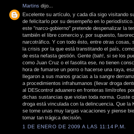
Martins
dijo...
Excelente su artículo, y cada día sigo visitando s
de felicitarlo por su desempeño en lo periodístic
este "narco-gobierno" pretende despenalizar la te
también el libre comercio y, por supuesto, favorec
narcotráfico. Y con todo ésto, entre otras cosas, 
la crisis por la que está transtitando el país, co
de esta nefasta gestión. Gente (bah!, si se los pu
como Juan Cruz o el fasolita ese, no tienen consc
hora de fumarse un porro o hacerse una raya, es
llegaron a sus manos gracias a la sangre derrama
a procedimientos infrahumanos (llevar droga dent
al DEScontrol aduanero en fronteras limítrofes p
dichas sustancias que violan toda norma. Guste o
droga está vinculada con la delincuencia. Que la
se tome unas muy largas vacaciones y piense bie
tomar tan trágica decisión.
1 DE ENERO DE 2009 A LAS 11:14 P.M.