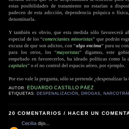
estas posibilidades de tratamiento no estarían a dispo
padecen de esta adicción, dependencia psíquica o físic
denominarla.
Y también es obvio, que esta medida sólo favorecerá al
especial de los “
comerciantes minoristas
” que podrán esgr
excusa de que son adictos, con “
algo encima
” para su co
para los otros, los “
mayoristas
” digamos, este gobi
empeñado en favorecerlos, ha ideado políticas como la 
capitales
” o el no control del espacio aéreo, por ejemplo.
.
Por eso vale la pregunta, sólo se pretende ¿despenalizar la 
EDUARDO CASTILLO PÁEZ
AUTOR:
ETIQUETAS:
DESPENALIZACIÓN
,
DROGAS
,
NARCOTRÁ
20 COMENTARIOS / HACER UN COMENT
Cecilia
dijo...