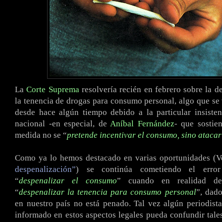
La
Corte Suprema
resolvería recién en febrero sobre la d
la tenencia de drogas para consumo personal, algo que se
desde hace algún tiempo debido a la particular insiste
nacional -en especial, de
Aníbal Fernández
- que sostie
medida no se “
pretende incentivar el consumo, sino atacar
Como ya lo hemos destacado en varias oportunidades (V
despenalización”
) se continúa cometiendo el erro
“
despenalizar el consumo
” cuando en realidad de
“
despenalizar la tenencia para consumo personal
”, dad
en nuestro país no está penado. Tal vez algún periodist
informado en estos aspectos legales pueda confundir tale