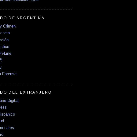
DO DE ARGENTINA
y Crimen
encia
ción
stico
n-Line
e@
y
a Forense
DO DEL EXTRANJERO
no Digital
ress
ispánico
Sud
menares
ro