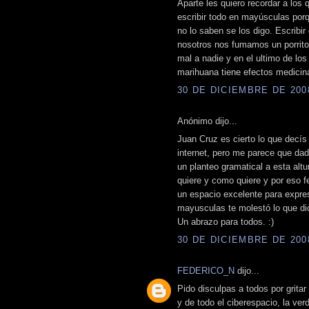
Aparte les quiero recordar a lo
escribir todo en mayúsculas porqu
no lo saben se los digo. Escribi
nosotros nos fumamos un porrit
mal a nadie y en el ultimo de lo
marihuana tiene efectos medicin
30 DE DICIEMBRE DE 2008
Anónimo dijo...
Juan Cruz es cierto lo que decís
internet, pero me parece que dad
un planteo gramatical a esta alt
quiere y como quiere y por eso f
un espacio excelente para expre
mayusculas te molestó lo que di
Un abrazo para todos. :)
30 DE DICIEMBRE DE 2008
FEDERICO_N
dijo...
Pido disculpas a todos por gritar
y de todo el ciberespacio, la ve