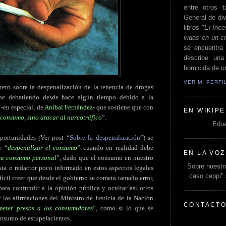
entre otros t
General de div
libros "
El Ince
vidas en un c
se encuentra 
describe un
homicida de un
VER MI PERF
rero sobre la despenalización de la tenencia de drogas
ne debatiendo desde hace algún tiempo debido a la
 -en especial, de
Aníbal Fernández
- que sostiene que con
EN WIKIPE
 consumo, sino atacar al narcotráfico
”.
Edua
portunidades (Ver post
“Sobre la despenalización”
) se
e “
despenalizar el consumo
” cuando en realidad debe
EN LA VOZ
ara consumo personal
”, dado que el consumo en nuestro
Sobre nuestro
sta o redactor poco informado en estos aspectos legales
caso ceppi"
fícil creer que desde el gobierno se cometa tamaño error,
para confundir a la opinión pública y ocultar así otros
 las afirmaciones del Ministro de Justicia de la Nación
CONTACT
meter presos a los consumidores
”, como si lo que se
onsumo de estupefacientes.