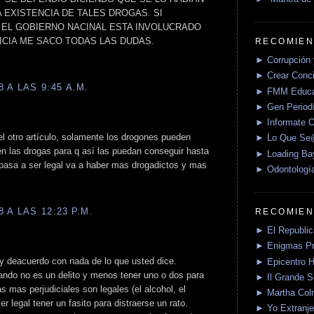
 EXISTENCIA DE TALES DROGAS. SI
 EL GOBIERNO NACINAL ESTA INVOLUCRADO
ICIA ME SACO TODAS LAS DUDAS.
RECOMIEN
► Corrupción 
► Crear Conci
 A LAS 9:45 A.M.
► FMM Educa
► Gen Periodí
► Informate O
el otro artículo, solamente los drogones pueden
► Lo Que S
en las drogas para q así las puedan conseguir hasta
► Loading Ba
 pasa a ser legal va a haber mas drogadictos y mas
► Odontologí
 A LAS 12:23 P.M.
RECOMIEN
► El Republica
► Enigmas P
oy deacuerdo con nada de lo que usted dice.
► Epicentro H
ando no es un delito y menos tener uno o dos para
► Il Grande 
 mas perjudiciales son legales (el alcohol, el
► Martha Col
er legal tener un fasito para distraerse un rato.
► Yo Extranje