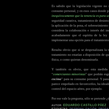
Es sabido que la legislación vigente no 
consumo personal, y en esos casos donde p
inequívocamente que la tenencia es para u
seguridad curativa, tratamientos de desint
la aplicación de la pena, el sobreseimiento d
considera la colaboración e interés del i
acabadamente que el espíritu de la ley
implementar una opción para el tratamiento
Resulta obvio que si se despenalizara la 
tratamiento no estarían a disposición de q
física, o como quieran denominarla.
Y también es obvio, que esta medida só
“
comerciantes minoristas
” que podrán esgr
encima
” para su consumo personal. Y para 
parece empeñado en favorecerlos, ha ideado
control del espacio aéreo, por ejemplo.
.
Por eso vale la pregunta, sólo se pretende ¿
EDUARDO CASTILLO PÁEZ
AUTOR:
ETIQUETAS:
DESPENALIZACIÓN
,
DROGA