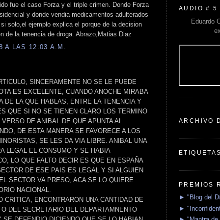
ido fue el caso Forza y el triple crimen. Donde Forza
AUDIO # 5
esidencial y donde vendia medicamentos adulterados
Eduardo C
 si solo,el ejemplo explica el porque de la decision
e
on de la tenencia de droga. Abrazo,Matias Diaz
 A LAS 12:03 A.M.
TICULO, SINCERAMENTE NO SE LE PUEDE
OTA ES EXCELENTE, CUANDO ANOCHE MIRABA
IA DE LA QUE HABLAS, ENTRE LA TENENCIA Y
ES QUE SI NO SE TIENEN CLARO LOS TERMINO
ARCHIVO 
 VERSO DE ANIBAL DE QUE APUNTA AL
NDO, DE ESTA MANERA SE FAVORECE A LOS
ORISTAS, SE LES DA VIA LIBRE. ANIBAL UNA
RA LEGAL EL CONSUMO Y SE HABIA
ETIQUETA
CO, LO QUE FALTO DECIR ES QUE EN ESPAÑA
ECTOR DE ESE PAIS ES LEGAL Y SI ALGUIEN
DEL SECTOR VA PRESO, ACA SE LO QUIERE
PREMIOS 
ORIO NACIONAL.
► "Blog del D
O CRITICA, ENCONTRARON UNA CANTIDAD DE
► "Inconfident
UTO DEL SECRETARIO DEL DEPARTAMNENTO
► "Mantra de 
Y SE DEFENDIO DICIENDO QUE SE LO HABIAN