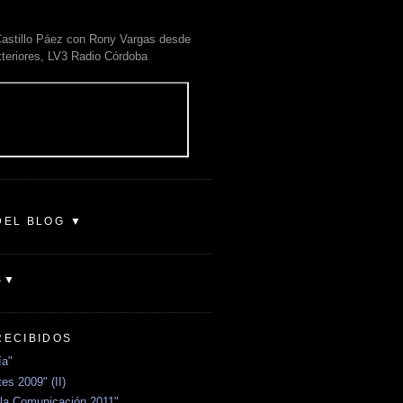
astillo Páez con Rony Vargas desde
xteriores, LV3 Radio Córdoba
DEL BLOG ▼
S▼
RECIBIDOS
ía"
es 2009" (II)
la Comunicación 2011"