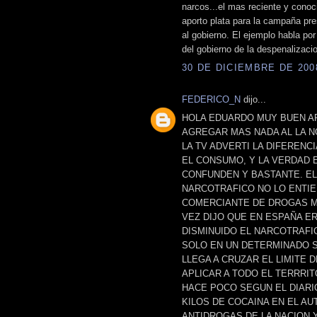
narcos...el mas reciente y conoc
aporto plata para la campaña pr
al gobierno. El ejemplo habla por
del gobierno de la despenalizaci
30 DE DICIEMBRE DE 2008
FEDERICO_N
dijo...
HOLA EDUARDO MUY BUEN AR
AGREGAR MAS NADA AL LA N
LA TV ADVERTI LA DIFERENC
EL CONSUMO, Y LA VERDAD 
CONFUNDEN Y BASTANTE. EL
NARCOTRAFICO NO LO ENTIE
COMERCIANTE DE DROGAS MIN
VEZ DIJO QUE EN ESPAÑA E
DISMINUIDO EL NARCOTRAFI
SOLO EN UN DETERMINADO S
LLEGA A CRUZAR EL LIMITE 
APLICAR A TODO EL TERRRIT
HACE POCO SEGUN EL DIARI
KILOS DE COCAINA EN EL A
ANTIDROGAS DE LA NACION 