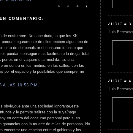
 UN COMENTARIO:
AUDIO # 3
Luis Beresovs
o de costumbre. No cabe duda, lo que los KK
s porque seguramente de ellos reciben algun tipo de
n esto de despenalizar el consumo lo unico que
icos puedan conseguir mas facilmente la droga, total
s porros en el vaquero o la mochila. Es una
 en contra en los medios, en las calles, con las
as por el espacio y la posibilidad que siempre me
AUDIO # 4
 A LAS 10:55 P.M.
Luis Beresovs
s obvio,que ante una sociedad ignorante,este
nfunde y le permite salirse con la suya(hago
estoy en contra del consumo personal pero si en
n ganancias con la muerte de miles de personas. No
a encontrar una relacion entre el gobierno y los