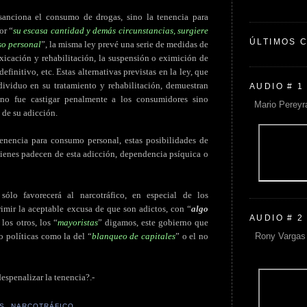
sanciona el consumo de drogas, sino la tenencia para
or “
su escasa cantidad y demás circunstancias, surgiere
ÚLTIMOS 
so personal
”, la misma ley prevé una serie de medidas de
oxicación y rehabilitación, la suspensión o eximición de
efinitivo, etc. Estas alternativas previstas en la ley, que
ndividuo en su tratamiento y rehabilitación, demuestran
AUDIO # 1
 no fue castigar penalmente a los consumidores sino
Mario Pereyr
 de su adicción.
tenencia para consumo personal, estas posibilidades de
uienes padecen de esta adicción, dependencia psíquica o
lo favorecerá al narcotráfico, en especial de los
imir la aceptable excusa de que son adictos, con “
algo
AUDIO # 2
los otros, los “
mayoristas
” digamos, este gobierno que
Rony Vargas 
 políticas como la del “
blanqueo de capitales
” o el no
despenalizar la tenencia?.-
S
,
NARCOTRÁFICO