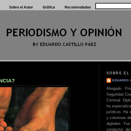
Sobre el Autor
Gráfica
Recomendados
SOBRE EL
NCIA?
EDUARDO 
Abogado. Pro
Seguridad Ciu
Criminal. Di
ha especializa
jurídicos. Ha 
y columnas de
digitales. Fue
conductor del 