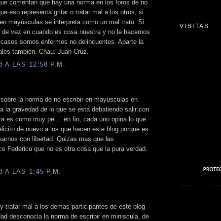
s que comentan que hay una norma en los foros de no
e eso representa gritar o tratar mal a los otros, si
r en mayúsculas se interpreta como un mal trato. Si
VISITAS
o de vez en cuando es cosa nuestra y no le hacemos
s casos somos enfermos no delincuentes. Aparte la
ales también. Chau. Juan Cruz.
 A LAS 12:58 P.M.
 sobre la norma de no escribir en mayusculas en
a la gravedad de lo que se está debatiendo salir con
ura es como muy pel... en fin, cada uno opina lo que
elicito de nuevo a los que hacen este blog porque es
sarnos con libertad. Quizas mas que las
ce Federico que no es otra cosa que la pura verdad.
 A LAS 1:45 P.M.
 y tratar mal a los demas participantes de este blog
rdad desconocia la norma de escribir en miniscula, de