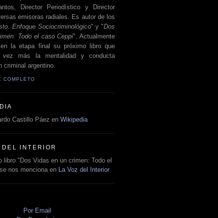
antos, Director Periodístico y Director
ersas emisoras radiales. Es autor de los
sto. Enfoque Sociocriminológico
" y "
Dos
rimen: Todo el caso Ceppi
". Actualmente
en la etapa final su próximo libro que
a vez más la mentalidad y conducta
 criminal argentino.
IL COMPLETO
DIA
rdo Castillo Páez en
Wikipedia
 DEL INTERIOR
 libro "Dos Vidas en un crimen: Todo el
 se nos menciona en
La Voz del Interior
O
Por Email