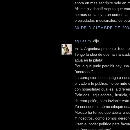
ahora en mas escribire solo en m
Ah me olvidaba!! seguro que cuan
normas de la ley a un comercian
propiedades medicinales, de otra 
30 DE DICIEMBRE DE 2008
aquiles m.
dijo...
En la Argentina presente, todo r
Tengo la idea de que han lanzado
agua en la pileta".
Por lo que pude percibir hay una
"acordada".
La corrupción que castiga a nues
privado o lo público, no permite 
con honestidad cual es la difere
Políticos, legisladores, Justicia,
de corrupción, hará inviable esta
Ya conocemos cómo dibujan cuan
México ha tenido que apelar a su 
Y nosotros, como somos derecho
Usan el poder político para favo
los "narcomayoristas".