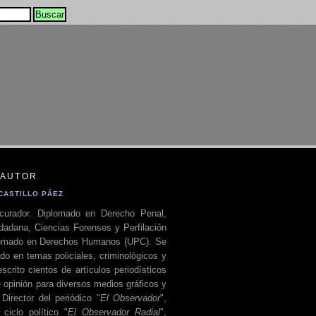
 AUTOR
CASTILLO PÁEZ
curador. Diplomado en Derecho Penal,
dadana, Ciencias Forenses y Perfilación
plomado en Derechos Humanos (UPC). Se
do en temas policiales, criminológicos y
escrito cientos de artículos periodísticos
 opinión para diversos medios gráficos y
 Director del periódico "
El Observador
",
ciclo político "
El Observador Radial
",