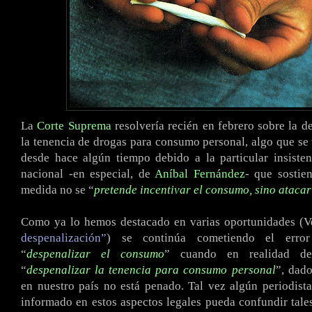
La
Corte Suprema
resolvería recién en febrero sobre la d
la tenencia de drogas para consumo personal, algo que se
desde hace algún tiempo debido a la particular insiste
nacional -en especial, de
Aníbal Fernández
- que sostie
medida no se “
pretende incentivar el consumo, sino atacar
Como ya lo hemos destacado en varias oportunidades (V
despenalización”
) se continúa cometiendo el erro
“
despenalizar el consumo
” cuando en realidad de
“
despenalizar la tenencia para consumo personal
”, dad
en nuestro país no está penado. Tal vez algún periodist
informado en estos aspectos legales pueda confundir tale