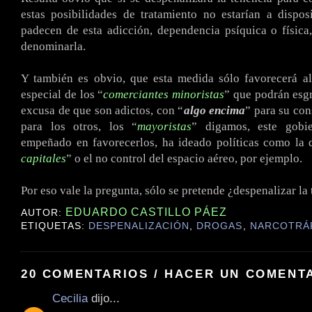
estas posibilidades de tratamiento no estarían a dispo
padecen de esta adicción, dependencia psíquica o físic
denominarla.
Y también es obvio, que esta medida sólo favorecerá al
especial de los “
comerciantes minoristas
” que podrán esgr
excusa de que son adictos, con “
algo encima
” para su co
para los otros, los “
mayoristas
” digamos, este gobi
empeñado en favorecerlos, ha ideado políticas como la 
capitales
” o el no control del espacio aéreo, por ejemplo.
.
Por eso vale la pregunta, sólo se pretende ¿despenalizar la 
EDUARDO CASTILLO PÁEZ
AUTOR:
ETIQUETAS:
DESPENALIZACIÓN
,
DROGAS
,
NARCOTRÁ
20 COMENTARIOS / HACER UN COMENT
Cecilia
dijo...