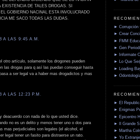
 EXISTENCIA DE TALES DROGAS. SI
 EL GOBIERNO NACINAL ESTA INVOLUCRADO
ICIA ME SACO TODAS LAS DUDAS.
RECOMIEN
► Corrupción 
► Crear Conci
 A LAS 9:45 A.M.
► FMM Educa
► Gen Periodí
► Informate O
el otro artículo, solamente los drogones pueden
► Lo Que S
en las drogas para q así las puedan conseguir hasta
► Loading Ba
 pasa a ser legal va a haber mas drogadictos y mas
► Odontologí
 A LAS 12:23 P.M.
RECOMIEN
► El Republica
► Enigmas P
oy deacuerdo con nada de lo que usted dice.
► Epicentro H
ando no es un delito y menos tener uno o dos para
► Il Grande 
 mas perjudiciales son legales (el alcohol, el
► Martha Col
er legal tener un fasito para distraerse un rato.
► Yo Extranje