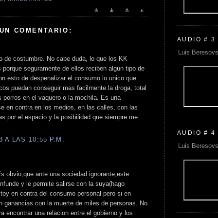
 UN COMENTARIO:
AUDIO # 3
Luis Beresovs
o de costumbre. No cabe duda, lo que los KK
s porque seguramente de ellos reciben algun tipo de
n esto de despenalizar el consumo lo unico que
icos puedan conseguir mas facilmente la droga, total
s porros en el vaquero o la mochila. Es una
 en contra en los medios, en las calles, con las
as por el espacio y la posibilidad que siempre me
AUDIO # 4
 A LAS 10:55 P.M.
Luis Beresovs
s obvio,que ante una sociedad ignorante,este
nfunde y le permite salirse con la suya(hago
estoy en contra del consumo personal pero si en
n ganancias con la muerte de miles de personas. No
a encontrar una relacion entre el gobierno y los