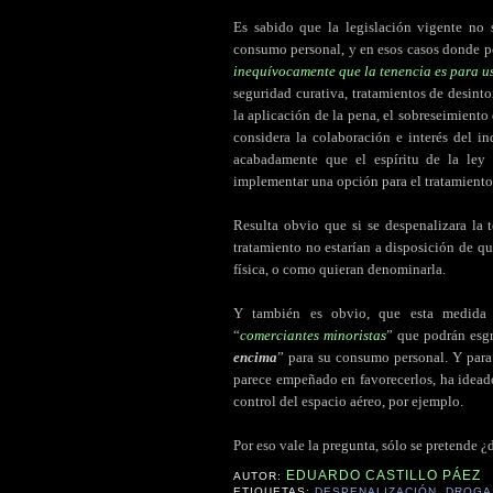
Es sabido que la legislación vigente no 
consumo personal, y en esos casos donde p
inequívocamente que la tenencia es para u
seguridad curativa, tratamientos de desint
la aplicación de la pena, el sobreseimiento d
considera la colaboración e interés del i
acabadamente que el espíritu de la ley
implementar una opción para el tratamiento
Resulta obvio que si se despenalizara la 
tratamiento no estarían a disposición de q
física, o como quieran denominarla.
Y también es obvio, que esta medida só
“
comerciantes minoristas
” que podrán esgr
encima
” para su consumo personal. Y para 
parece empeñado en favorecerlos, ha ideado
control del espacio aéreo, por ejemplo.
.
Por eso vale la pregunta, sólo se pretende ¿
EDUARDO CASTILLO PÁEZ
AUTOR:
ETIQUETAS:
DESPENALIZACIÓN
,
DROGA