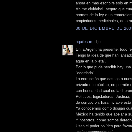
ahora en mas escribire solo en m
Ah me olvidaba!! seguro que cuan
normas de la ley a un comercian
propiedades medicinales, de otra 
30 DE DICIEMBRE DE 2008
aquiles m.
dijo...
En la Argentina presente, todo r
Tengo la idea de que han lanzado
agua en la pileta".
Por lo que pude percibir hay una
"acordada".
La corrupción que castiga a nues
privado o lo público, no permite 
con honestidad cual es la difere
Políticos, legisladores, Justicia,
de corrupción, hará inviable esta
Ya conocemos cómo dibujan cuan
México ha tenido que apelar a su 
Y nosotros, como somos derecho
Usan el poder político para favo
los "narcomayoristas".