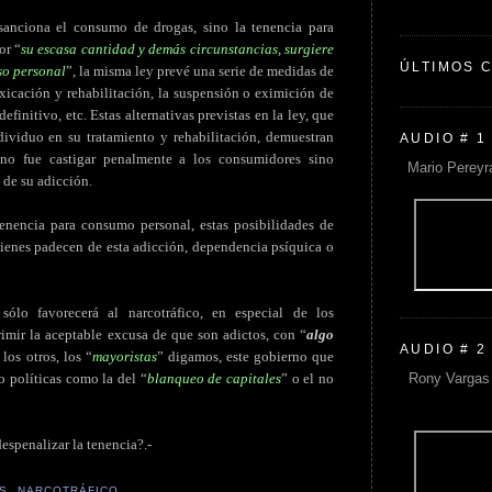
sanciona el consumo de drogas, sino la tenencia para
or “
su escasa cantidad y demás circunstancias, surgiere
ÚLTIMOS 
so personal
”, la misma ley prevé una serie de medidas de
oxicación y rehabilitación, la suspensión o eximición de
efinitivo, etc. Estas alternativas previstas en la ley, que
ndividuo en su tratamiento y rehabilitación, demuestran
AUDIO # 1
 no fue castigar penalmente a los consumidores sino
Mario Pereyr
 de su adicción.
tenencia para consumo personal, estas posibilidades de
uienes padecen de esta adicción, dependencia psíquica o
lo favorecerá al narcotráfico, en especial de los
imir la aceptable excusa de que son adictos, con “
algo
AUDIO # 2
los otros, los “
mayoristas
” digamos, este gobierno que
Rony Vargas 
 políticas como la del “
blanqueo de capitales
” o el no
despenalizar la tenencia?.-
S
,
NARCOTRÁFICO