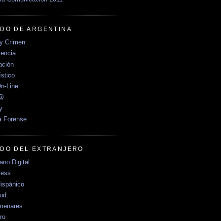
DO DE ARGENTINA
y Crimen
encia
ción
stico
n-Line
e@
y
a Forense
DO DEL EXTRANJERO
no Digital
ress
ispánico
Sud
menares
ro