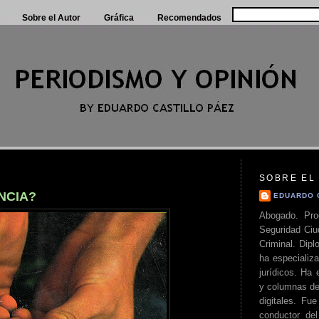
Sobre el Autor
Gráfica
Recomendados
SOBRE EL
NCIA?
EDUARDO 
Abogado. Pro
Seguridad Ciu
Criminal. Di
ha especializa
jurídicos. Ha 
y columnas de
digitales. Fue
conductor del 