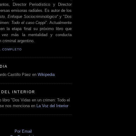
antos, Director Periodístico y Director
ersas emisoras radiales. Es autor de los
sto. Enfoque Sociocriminológico
" y "
Dos
rimen: Todo el caso Ceppi
". Actualmente
en la etapa final su próximo libro que
a vez más la mentalidad y conducta
 criminal argentino.
IL COMPLETO
DIA
rdo Castillo Páez en
Wikipedia
 DEL INTERIOR
 libro "Dos Vidas en un crimen: Todo el
 se nos menciona en
La Voz del Interior
O
Por Email