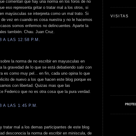
s que comentan que hay una norma en los foros de no
e eso representa gritar o tratar mal a los otros, si
r en mayúsculas se interpreta como un mal trato. Si
VISITAS
o de vez en cuando es cosa nuestra y no le hacemos
s casos somos enfermos no delincuentes. Aparte la
ales también. Chau. Juan Cruz.
 A LAS 12:58 P.M.
 sobre la norma de no escribir en mayusculas en
a la gravedad de lo que se está debatiendo salir con
ura es como muy pel... en fin, cada uno opina lo que
elicito de nuevo a los que hacen este blog porque es
sarnos con libertad. Quizas mas que las
ce Federico que no es otra cosa que la pura verdad.
 A LAS 1:45 P.M.
 y tratar mal a los demas participantes de este blog
rdad desconocia la norma de escribir en miniscula, de