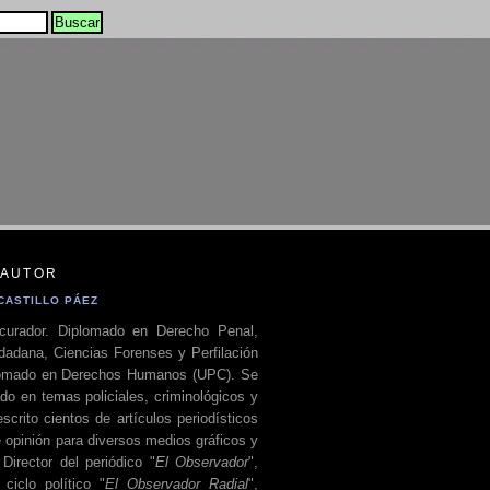
 AUTOR
CASTILLO PÁEZ
curador. Diplomado en Derecho Penal,
dadana, Ciencias Forenses y Perfilación
plomado en Derechos Humanos (UPC). Se
do en temas policiales, criminológicos y
escrito cientos de artículos periodísticos
 opinión para diversos medios gráficos y
 Director del periódico "
El Observador
",
ciclo político "
El Observador Radial
",