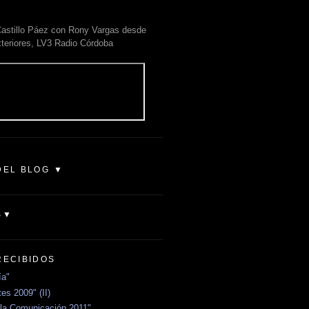
astillo Páez con Rony Vargas desde
xteriores, LV3 Radio Córdoba
DEL BLOG ▼
S▼
RECIBIDOS
ía"
es 2009" (II)
la Comunicación 2011"