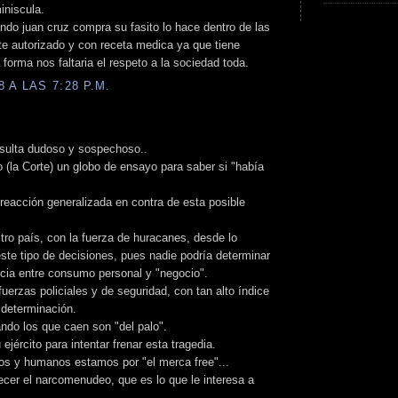
iniscula.
do juan cruz compra su fasito lo hace dentro de las
te autorizado y con receta medica ya que tiene
forma nos faltaria el respeto a la sociedad toda.
 A LAS 7:28 P.M.
esulta dudoso y sospechoso..
 (la Corte) un globo de ensayo para saber si "había
 reacción generalizada en contra de esta posible
tro país, con la fuerza de huracanes, desde lo
este tipo de decisiones, pues nadie podría determinar
ncia entre consumo personal y "negocio".
 fuerzas policiales y de seguridad, con tan alto índice
 determinación.
do los que caen son "del palo".
ejército para intentar frenar esta tragedia.
s y humanos estamos por "el merca free"...
recer el narcomenudeo, que es lo que le interesa a