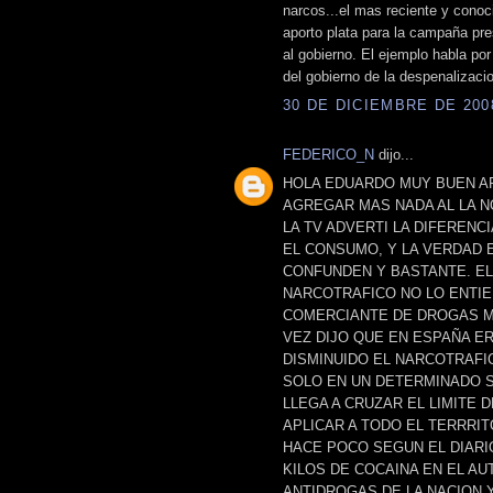
narcos...el mas reciente y conoc
aporto plata para la campaña pr
al gobierno. El ejemplo habla por
del gobierno de la despenalizaci
30 DE DICIEMBRE DE 2008
FEDERICO_N
dijo...
HOLA EDUARDO MUY BUEN AR
AGREGAR MAS NADA AL LA N
LA TV ADVERTI LA DIFERENC
EL CONSUMO, Y LA VERDAD 
CONFUNDEN Y BASTANTE. EL
NARCOTRAFICO NO LO ENTIE
COMERCIANTE DE DROGAS MIN
VEZ DIJO QUE EN ESPAÑA E
DISMINUIDO EL NARCOTRAFI
SOLO EN UN DETERMINADO S
LLEGA A CRUZAR EL LIMITE 
APLICAR A TODO EL TERRRIT
HACE POCO SEGUN EL DIARI
KILOS DE COCAINA EN EL A
ANTIDROGAS DE LA NACION 