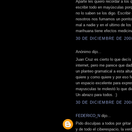
Aparte les quiero recordar a lo
escribir todo en mayúsculas porqu
no lo saben se los digo. Escribi
nosotros nos fumamos un porrit
mal a nadie y en el ultimo de lo
marihuana tiene efectos medicin
30 DE DICIEMBRE DE 2008
Anónimo dijo...
Juan Cruz es cierto lo que decís
internet, pero me parece que dad
un planteo gramatical a esta alt
quiere y como quiere y por eso f
un espacio excelente para expre
mayusculas te molestó lo que di
Un abrazo para todos. :)
30 DE DICIEMBRE DE 2008
FEDERICO_N
dijo...
Pido disculpas a todos por gritar
y de todo el ciberespacio, la ve