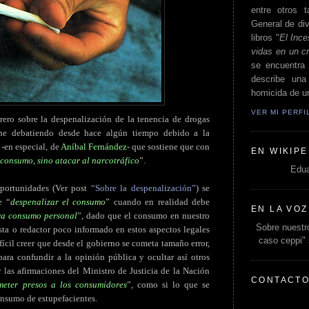
entre otros t
General de div
libros "
El Ince
vidas en un c
se encuentra 
describe un
homicida de un
VER MI PERF
rero sobre la despenalización de la tenencia de drogas
ne debatiendo desde hace algún tiempo debido a la
 -en especial, de
Aníbal Fernández
- que sostiene que con
EN WIKIPE
 consumo, sino atacar al narcotráfico
”.
Edua
portunidades (Ver post
“Sobre la despenalización”
) se
e “
despenalizar el consumo
” cuando en realidad debe
EN LA VOZ
ara consumo personal
”, dado que el consumo en nuestro
Sobre nuestro
sta o redactor poco informado en estos aspectos legales
caso ceppi"
fícil creer que desde el gobierno se cometa tamaño error,
para confundir a la opinión pública y ocultar así otros
 las afirmaciones del Ministro de Justicia de la Nación
CONTACT
meter presos a los consumidores
”, como si lo que se
onsumo de estupefacientes.