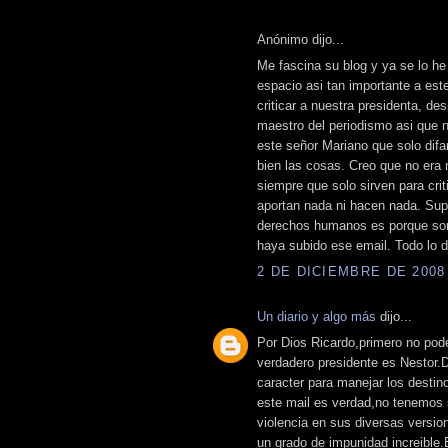
Anónimo dijo...
Me fascina su blog y ya se lo he
espacio asi tan importante a est
criticar a nuestra presidenta, de
maestro del periodismo asi que n
este señor Mariano que solo di
bien las cosas. Creo que no era n
siempre que solo sirven para crit
aportan nada ni hacen nada. Supo
derechos humanos es porque son 
haya subido ese email. Todo lo 
2 DE DICIEMBRE DE 2008 
Un diario y algo más
dijo...
Por Dios Ricardo,primero no pode
verdadero presidente es Nestor.De
caracter para manejar los destin
este mail es verdad,no tenemos
violencia en sus diversas versi
un grado de impunidad increible.