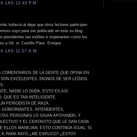
A LAS 12:43 P.M.
 más todavía al dejar que otros lectores participen
rmiso suyo para ser publicado en este su blog.
o presidentes tan inútiles e inoperantes como los
o a Ud. sr. Castillo Páez. Enrique
A LAS 11:57 A.M.
 COMENTARIOS DE LA GENTE QUE OPINA EN
 SON EXCELENTES, DIGNOS DE SER LEÍDOS,
S.
TE, NADIE LO DUDA, ESTO ES ASÍ.
, QUE ES TAN INTELIGENTE,
UN PERIODISTA DE RAZA.
S GOBERNANTES, INTENDENTES,
STAS PERSONAS LO SIGAN APOYANDO, Y
OLECTIVO Y EL CENTAVITO QUE LE DAN CADA
E ELLOS MANEJAN, ESTO CONTINÚA IGUAL, SI
.K.PARA RATO.¿ME EXPLICO? ¿ESTOY