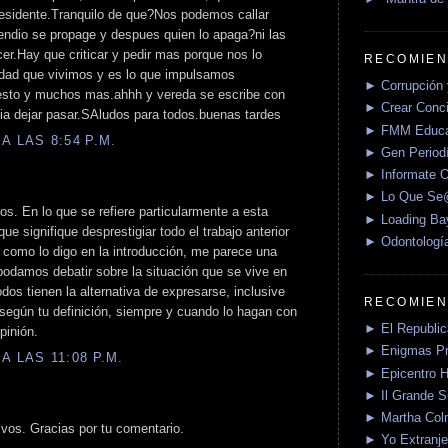
presidente.Tranquilo de que?Nos podemos callar
cendio se propage y despues quien lo apaga?ni las
cer.Hay que criticar y pedir mas porque nos lo
RECOMIEN
ad que vivimos y es lo que impulsamos
► Corrupción 
esto y muchos mas.ahhh y vereda se escribe con
► Crear Conci
dia dejar pasar.SAludos para todos.buenas tardes
► FMM Educa
A LAS 8:54 P.M.
► Gen Periodí
► Informate O
► Lo Que S
os. En lo que se refiere particularmente a esta
► Loading Ba
ue signifique desprestigiar todo el trabajo anterior
► Odontologí
y como lo digo en la introducción, me parece una
 podamos debatir sobre la situación que se vive en
dos tienen la alternativa de expresarse, inclusive
RECOMIEN
 según tu definición, siempre y cuando lo hagan con
► El Republica
pinión.
► Enigmas P
A LAS 11:08 P.M.
► Epicentro H
► Il Grande 
► Martha Col
vos. Gracias por tu comentario.
► Yo Extranje