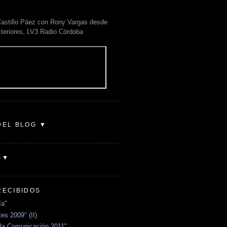
astillo Páez con Rony Vargas desde
xteriores, LV3 Radio Córdoba
DEL BLOG ▼
S▼
RECIBIDOS
ía"
es 2009" (II)
la Comunicación 2011"