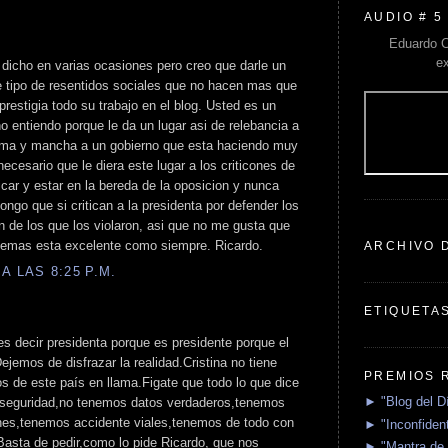
AUDIO # 5
Eduardo C
e
 dicho en varias ocasiones pero creo que darle un
e tipo de resentidos sociales que no hacen mas que
sprestigia todo su trabajo en el blog. Usted es un
o entiendo porque le da un lugar asi de relebancia a
fama y mancha a un gobierno que esta haciendo muy
ecesario que le diera este lugar a los criticones de
icar y estar en la bereda de la oposicion y nunca
ngo que si critican a la presidenta por defender los
de los que los violaron, asi que no me gusta que
demas esta excelente como siempre. Ricardo.
ARCHIVO 
A LAS 8:25 P.M.
ETIQUETA
s decir presidenta porque es presidente porque el
jemos de disfrazar la realidad.Cristina no tiene
PREMIOS 
os de este país en llama.Figate que todo lo que dice
► "Blog del D
 seguridad,no tenemos datos verdaderos,tenemos
ones,tenemos accidente viales,tenemos de todo con
► "Inconfident
Basta de pedir,como lo pide Ricardo, que nos
► "Mantra de 