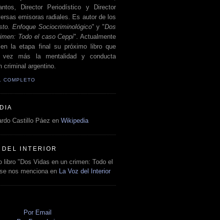
antos, Director Periodístico y Director
ersas emisoras radiales. Es autor de los
sto. Enfoque Sociocriminológico
" y "
Dos
rimen: Todo el caso Ceppi
". Actualmente
en la etapa final su próximo libro que
a vez más la mentalidad y conducta
 criminal argentino.
IL COMPLETO
DIA
rdo Castillo Páez en
Wikipedia
 DEL INTERIOR
 libro "Dos Vidas en un crimen: Todo el
 se nos menciona en
La Voz del Interior
O
Por Email