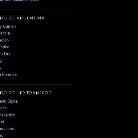
DO DE ARGENTINA
y Crimen
encia
ción
stico
n-Line
e@
y
a Forense
DO DEL EXTRANJERO
no Digital
ress
ispánico
Sud
menares
ro