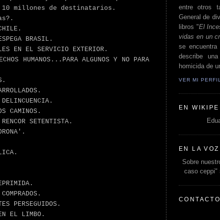
entre otros t
 10 millones de destinatarios.
General de div
as?.
libros "
El Ince
CHILE.
vidas en un c
ESPEGA BRASIL.
se encuentra 
LES EN EL SERVICIO EXTERIOR.
describe un
ECHOS HUMANOS...PARA ALGUNOS Y NO PARA
homicida de un
S.
VER MI PERF
ARROLLADOS.
 DELINCUENCIA.
EN WIKIPE
OS CAMINOS.
Edua
 RENCOR SETENTISTA.
ORONA'.
EN LA VOZ
LICA.
Sobre nuestro
caso ceppi"
EPRIMIDA.
 COMPRADOS.
CONTACT
TES PERSEGUIDOS.
EN EL LIMBO.