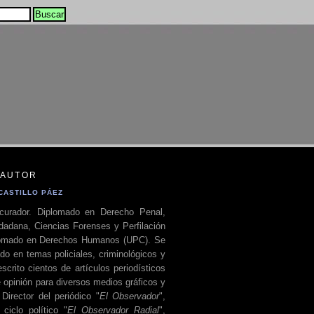
 AUTOR
CASTILLO PÁEZ
curador. Diplomado en Derecho Penal,
dadana, Ciencias Forenses y Perfilación
plomado en Derechos Humanos (UPC). Se
do en temas policiales, criminológicos y
escrito cientos de artículos periodísticos
 opinión para diversos medios gráficos y
 Director del periódico "
El Observador
",
ciclo político "
El Observador Radial
",