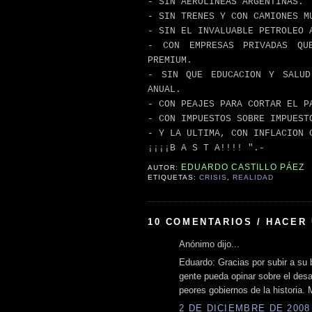
- SIN AEROLINEAS ARGENTINAS.
- SIN TRENES Y CON CAMIONES M
- SIN EL INVALUABLE PETROLEO 
- CON EMPRESAS PRIVADAS QU
PREMIUM.
- SIN QUE EDUCACION Y SALUD
ANUAL.
- CON PEAJES PARA CORTAR EL P
- CON IMPUESTOS SOBRE IMPUEST
- Y LA ULTIMA, CON INFLACION 
¡¡¡¡B A S T A!!!! ".-
EDUARDO CASTILLO PÁEZ
AUTOR:
ETIQUETAS:
CRISIS
,
REALIDAD
10 COMENTARIOS / HACER
Anónimo dijo...
Eduardo: Gracias por subir a su 
gente pueda opinar sobre el desa
peores gobiernos de la historia. 
2 DE DICIEMBRE DE 2008 