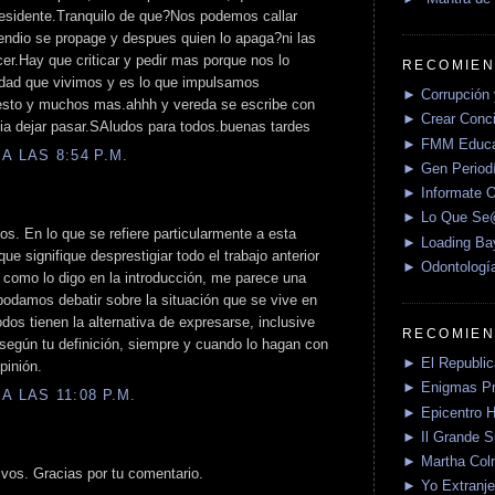
presidente.Tranquilo de que?Nos podemos callar
cendio se propage y despues quien lo apaga?ni las
cer.Hay que criticar y pedir mas porque nos lo
RECOMIEN
ad que vivimos y es lo que impulsamos
► Corrupción 
esto y muchos mas.ahhh y vereda se escribe con
► Crear Conci
dia dejar pasar.SAludos para todos.buenas tardes
► FMM Educa
A LAS 8:54 P.M.
► Gen Periodí
► Informate O
► Lo Que S
os. En lo que se refiere particularmente a esta
► Loading Ba
ue signifique desprestigiar todo el trabajo anterior
► Odontologí
y como lo digo en la introducción, me parece una
 podamos debatir sobre la situación que se vive en
dos tienen la alternativa de expresarse, inclusive
RECOMIEN
 según tu definición, siempre y cuando lo hagan con
► El Republica
pinión.
► Enigmas P
A LAS 11:08 P.M.
► Epicentro H
► Il Grande 
► Martha Col
vos. Gracias por tu comentario.
► Yo Extranje