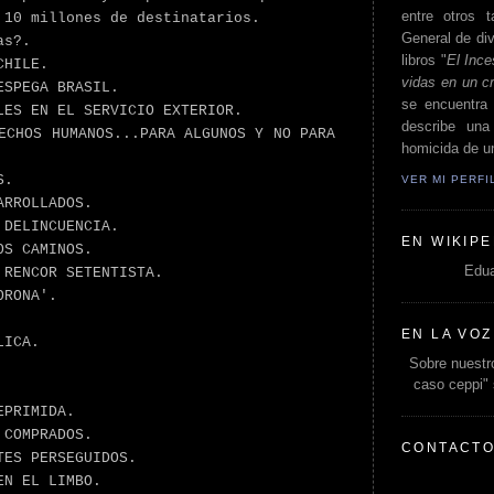
entre otros t
 10 millones de destinatarios.
General de div
as?.
libros "
El Ince
CHILE.
vidas en un c
ESPEGA BRASIL.
se encuentra 
LES EN EL SERVICIO EXTERIOR.
describe un
ECHOS HUMANOS...PARA ALGUNOS Y NO PARA
homicida de un
S.
VER MI PERF
ARROLLADOS.
 DELINCUENCIA.
EN WIKIPE
OS CAMINOS.
Edua
 RENCOR SETENTISTA.
ORONA'.
EN LA VOZ
LICA.
Sobre nuestro
caso ceppi"
EPRIMIDA.
 COMPRADOS.
CONTACT
TES PERSEGUIDOS.
EN EL LIMBO.