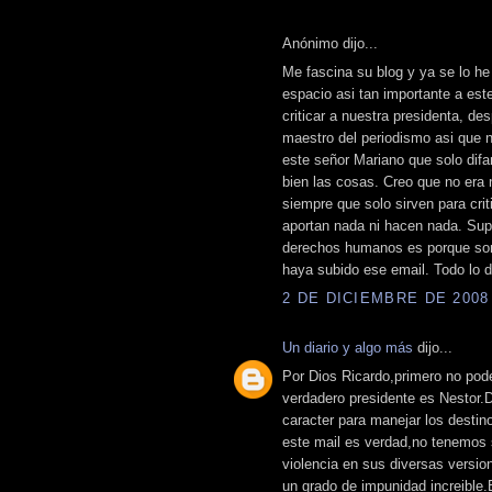
Anónimo dijo...
Me fascina su blog y ya se lo he
espacio asi tan importante a est
criticar a nuestra presidenta, de
maestro del periodismo asi que n
este señor Mariano que solo di
bien las cosas. Creo que no era n
siempre que solo sirven para crit
aportan nada ni hacen nada. Supo
derechos humanos es porque son 
haya subido ese email. Todo lo 
2 DE DICIEMBRE DE 2008 
Un diario y algo más
dijo...
Por Dios Ricardo,primero no pode
verdadero presidente es Nestor.De
caracter para manejar los destin
este mail es verdad,no tenemos
violencia en sus diversas versi
un grado de impunidad increible.