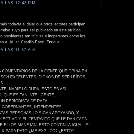
A LAS 12:43 P.M.
 más todavía al dejar que otros lectores participen
rmiso suyo para ser publicado en este su blog.
o presidentes tan inútiles e inoperantes como los
o a Ud. sr. Castillo Páez. Enrique
A LAS 11:57 A.M.
 COMENTARIOS DE LA GENTE QUE OPINA EN
 SON EXCELENTES, DIGNOS DE SER LEÍDOS,
S.
TE, NADIE LO DUDA, ESTO ES ASÍ.
, QUE ES TAN INTELIGENTE,
UN PERIODISTA DE RAZA.
S GOBERNANTES, INTENDENTES,
STAS PERSONAS LO SIGAN APOYANDO, Y
OLECTIVO Y EL CENTAVITO QUE LE DAN CADA
E ELLOS MANEJAN, ESTO CONTINÚA IGUAL, SI
.K.PARA RATO.¿ME EXPLICO? ¿ESTOY