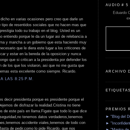
AUDIO # 5
Eduardo C
e
 dicho en varias ocasiones pero creo que darle un
e tipo de resentidos sociales que no hacen mas que
sprestigia todo su trabajo en el blog. Usted es un
o entiendo porque le da un lugar asi de relebancia a
fama y mancha a un gobierno que esta haciendo muy
ecesario que le diera este lugar a los criticones de
icar y estar en la bereda de la oposicion y nunca
ngo que si critican a la presidenta por defender los
de los que los violaron, asi que no me gusta que
demas esta excelente como siempre. Ricardo.
ARCHIVO 
A LAS 8:25 P.M.
ETIQUETA
s decir presidenta porque es presidente porque el
jemos de disfrazar la realidad.Cristina no tiene
PREMIOS 
os de este país en llama.Figate que todo lo que dice
► "Blog del D
 seguridad,no tenemos datos verdaderos,tenemos
ones,tenemos accidente viales,tenemos de todo con
► "Inconfident
Basta de pedir,como lo pide Ricardo, que nos
► "Mantra de 