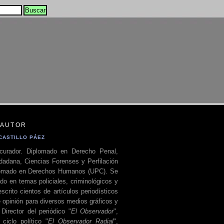
 AUTOR
CASTILLO PÁEZ
curador. Diplomado en Derecho Penal,
dadana, Ciencias Forenses y Perfilación
plomado en Derechos Humanos (UPC). Se
do en temas policiales, criminológicos y
escrito cientos de artículos periodísticos
 opinión para diversos medios gráficos y
 Director del periódico "
El Observador
",
ciclo político "
El Observador Radial
",