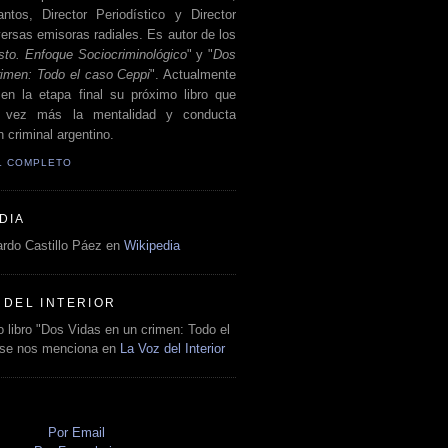
antos, Director Periodístico y Director
ersas emisoras radiales. Es autor de los
sto. Enfoque Sociocriminológico
" y "
Dos
rimen: Todo el caso Ceppi
". Actualmente
en la etapa final su próximo libro que
a vez más la mentalidad y conducta
 criminal argentino.
IL COMPLETO
DIA
rdo Castillo Páez en
Wikipedia
 DEL INTERIOR
 libro "Dos Vidas en un crimen: Todo el
 se nos menciona en
La Voz del Interior
O
Por Email