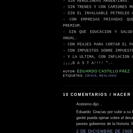
- SIN AEROLINEAS ARGENTINAS.
- SIN TRENES Y CON CAMIONES M
- SIN EL INVALUABLE PETROLEO 
- CON EMPRESAS PRIVADAS QU
PREMIUM.
- SIN QUE EDUCACION Y SALUD
ANUAL.
- CON PEAJES PARA CORTAR EL P
- CON IMPUESTOS SOBRE IMPUEST
- Y LA ULTIMA, CON INFLACION 
¡¡¡¡B A S T A!!!! ".-
EDUARDO CASTILLO PÁEZ
AUTOR:
ETIQUETAS:
CRISIS
,
REALIDAD
10 COMENTARIOS / HACER
Anónimo dijo...
Eduardo: Gracias por subir a su 
gente pueda opinar sobre el desa
peores gobiernos de la historia. 
2 DE DICIEMBRE DE 2008 