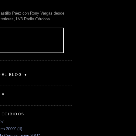
astillo Páez con Rony Vargas desde
xteriores, LV3 Radio Córdoba
DEL BLOG ▼
S▼
RECIBIDOS
ía"
es 2009" (II)
la Comunicación 2011"