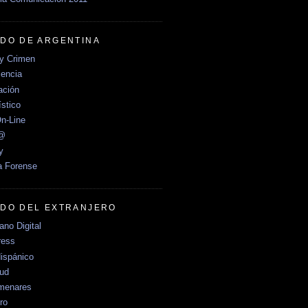
DO DE ARGENTINA
y Crimen
encia
ción
stico
n-Line
e@
y
a Forense
DO DEL EXTRANJERO
no Digital
ress
ispánico
Sud
menares
ro