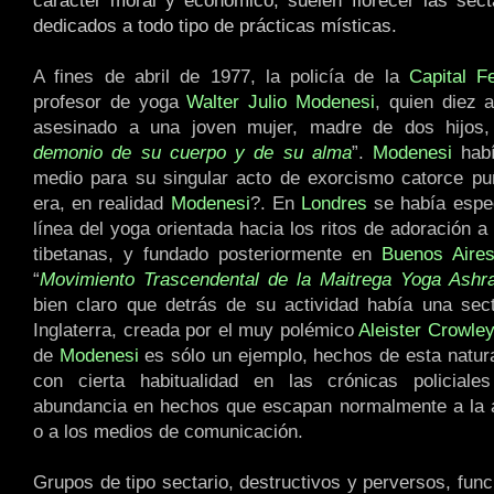
carácter moral y económico, suelen florecer las sec
dedicados a todo tipo de prácticas místicas.
A fines de abril de 1977, la policía de la
Capital F
profesor de yoga
Walter Julio Modenesi
, quien diez 
asesinado a una joven mujer, madre de dos hijos,
demonio de su cuerpo y de su alma
”.
Modenesi
habí
medio para su singular acto de exorcismo catorce pu
era, en realidad
Modenesi
?. En
Londres
se había espec
línea del yoga orientada hacia los ritos de adoración a
tibetanas, y fundado posteriormente en
Buenos Aire
“
Movimiento Trascendental de la Maitrega Yoga Ash
bien claro que detrás de su actividad había una sec
Inglaterra, creada por el muy polémico
Aleister Crowley
de
Modenesi
es sólo un ejemplo, hechos de esta natura
con cierta habitualidad en las crónicas policia
abundancia en hechos que escapan normalmente a la a
o a los medios de comunicación.
Grupos de tipo sectario, destructivos y perversos, fun