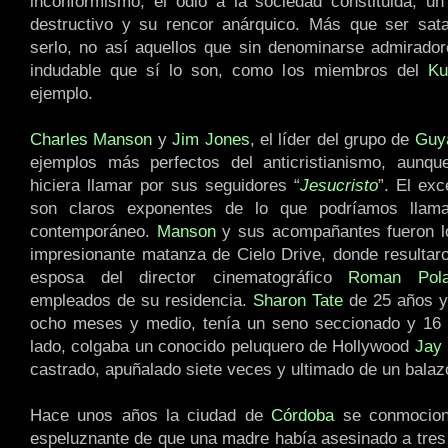
inconformismo, el odio a la sociedad constituida, u
destructivo y su rencor anárquico. Más que ser sata
serlo, no así aquellos que sin denominarse admirado
indudable que sí lo son, como los miembros del
Ku
ejemplo.
Charles Manson
y
Jim Jones
, el líder del grupo de
Guy
ejemplos más perfectos del anticristianismo, aunqu
hiciera llamar por sus seguidores “
Jesucristo
”. El exc
son claros exponentes de lo que podríamos llama
contemporáneo.
Manson
y sus acompañantes fueron lo
impresionante matanza de Cielo Drive, donde resultar
esposa del director cinematográfico
Roman Pola
empleados de su residencia.
Sharon Tate
de 25 años y
ocho meses y medio, tenía un seno seccionado y 16 
lado, colgaba un conocido peluquero de Hollywood
Jay 
castrado, apuñalado siete veces y ultimado de un balazo
Hace unos años la ciudad de
Córdoba
se conmocionó
espeluznante de que una madre había asesinado a tres 