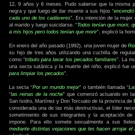
12, 9 años y 6 meses. Pudo saberse que la misma p
negra y que luego de dar muerte a sus hijos “
encendió 
cada uno de los cadáveres
”. Era intención de la mujer
al marido y luego suicidarse. “
Todos tenían que morir, 
a mis hijos pero todos tenían que morir
”, explicó la hom
En enero del año pasado (1992), una joven mujer de
Ro
su hijo de tres años utilizando una cuchilla de regul
como “
tributo para lavar los pecados familiares
”. La m
una secta satánica y la muerte del niño, explicó fue u
para limpiar los pecados
”.
La secta “
Por un mundo mejor
” o también llamada “
La
“
las reinas de la noche
” que comenzó actuando en las
San Isidro, Martínez y Don Torcuato de la provincia de
considerada una de las más destructivas, el líder nece
sometimiento de sus integrantes y la aceptación de
impone. Para ello somete sexualmente a sus fiele
mediante distintas vejaciones que les hacen arrojar el