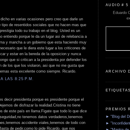
AUDIO # 5
Eduardo C
e
 dicho en varias ocasiones pero creo que darle un
e tipo de resentidos sociales que no hacen mas que
sprestigia todo su trabajo en el blog. Usted es un
o entiendo porque le da un lugar asi de relebancia a
fama y mancha a un gobierno que esta haciendo muy
ecesario que le diera este lugar a los criticones de
icar y estar en la bereda de la oposicion y nunca
ngo que si critican a la presidenta por defender los
de los que los violaron, asi que no me gusta que
demas esta excelente como siempre. Ricardo.
ARCHIVO 
A LAS 8:25 P.M.
ETIQUETA
s decir presidenta porque es presidente porque el
jemos de disfrazar la realidad.Cristina no tiene
PREMIOS 
os de este país en llama.Figate que todo lo que dice
► "Blog del D
 seguridad,no tenemos datos verdaderos,tenemos
ones,tenemos accidente viales,tenemos de todo con
► "Inconfident
Basta de pedir,como lo pide Ricardo, que nos
► "Mantra de 