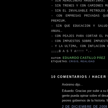
- SIN AEROLINEAS ARGENTINAS.
- SIN TRENES Y CON CAMIONES M
- SIN EL INVALUABLE PETROLEO 
- CON EMPRESAS PRIVADAS QU
PREMIUM.
- SIN QUE EDUCACION Y SALUD
ANUAL.
- CON PEAJES PARA CORTAR EL P
- CON IMPUESTOS SOBRE IMPUEST
- Y LA ULTIMA, CON INFLACION 
¡¡¡¡B A S T A!!!! ".-
EDUARDO CASTILLO PÁEZ
AUTOR:
ETIQUETAS:
CRISIS
,
REALIDAD
10 COMENTARIOS / HACER
Anónimo dijo...
Eduardo: Gracias por subir a su 
gente pueda opinar sobre el desa
peores gobiernos de la historia. 
2 DE DICIEMBRE DE 2008 