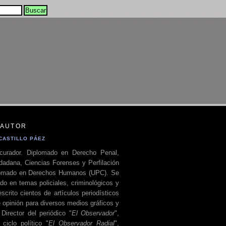
 AUTOR
CASTILLO PÁEZ
curador. Diplomado en Derecho Penal,
dadana, Ciencias Forenses y Perfilación
plomado en Derechos Humanos (UPC). Se
do en temas policiales, criminológicos y
escrito cientos de artículos periodísticos
 opinión para diversos medios gráficos y
 Director del periódico "
El Observador
",
ciclo político "
El Observador Radial
",