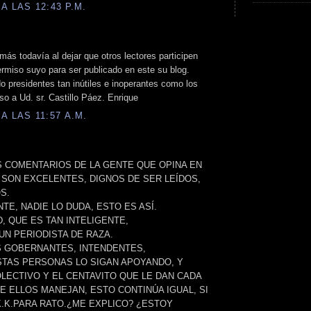
A LAS 12:43 P.M.
 más todavía al dejar que otros lectores participen
rmiso suyo para ser publicado en este su blog.
o presidentes tan inútiles e inoperantes como los
o a Ud. sr. Castillo Páez. Enrique
A LAS 11:57 A.M.
 COMENTARIOS DE LA GENTE QUE OPINA EN
 SON EXCELENTES, DIGNOS DE SER LEÍDOS,
S.
TE, NADIE LO DUDA, ESTO ES ASÍ.
, QUE ES TAN INTELIGENTE,
UN PERIODISTA DE RAZA.
S GOBERNANTES, INTENDENTES,
STAS PERSONAS LO SIGAN APOYANDO, Y
OLECTIVO Y EL CENTAVITO QUE LE DAN CADA
E ELLOS MANEJAN, ESTO CONTINÚA IGUAL, SI
.K.PARA RATO.¿ME EXPLICO? ¿ESTOY