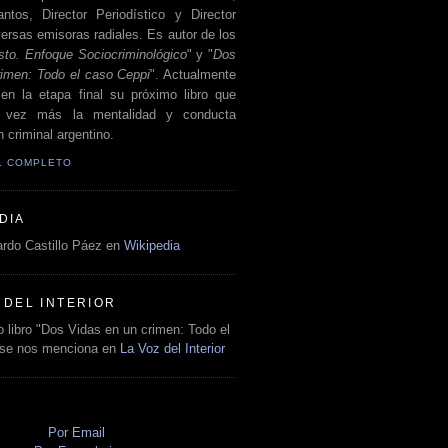
antos, Director Periodístico y Director
ersas emisoras radiales. Es autor de los
sto. Enfoque Sociocriminológico
" y "
Dos
rimen: Todo el caso Ceppi
". Actualmente
en la etapa final su próximo libro que
a vez más la mentalidad y conducta
 criminal argentino.
IL COMPLETO
DIA
rdo Castillo Páez en
Wikipedia
 DEL INTERIOR
 libro "Dos Vidas en un crimen: Todo el
 se nos menciona en
La Voz del Interior
O
Por Email