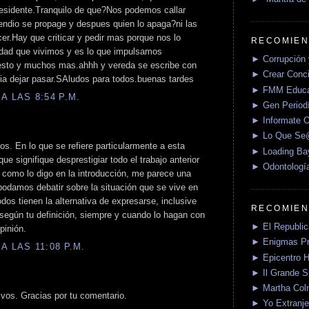
presidente.Tranquilo de que?Nos podemos callar
cendio se propage y despues quien lo apaga?ni las
cer.Hay que criticar y pedir mas porque nos lo
RECOMIEN
ad que vivimos y es lo que impulsamos
► Corrupción 
esto y muchos mas.ahhh y vereda se escribe con
► Crear Conci
dia dejar pasar.SAludos para todos.buenas tardes
► FMM Educa
A LAS 8:54 P.M.
► Gen Periodí
► Informate O
► Lo Que S
os. En lo que se refiere particularmente a esta
► Loading Ba
ue signifique desprestigiar todo el trabajo anterior
► Odontologí
y como lo digo en la introducción, me parece una
 podamos debatir sobre la situación que se vive en
dos tienen la alternativa de expresarse, inclusive
RECOMIEN
 según tu definición, siempre y cuando lo hagan con
► El Republica
pinión.
► Enigmas P
A LAS 11:08 P.M.
► Epicentro H
► Il Grande 
► Martha Col
vos. Gracias por tu comentario.
► Yo Extranje