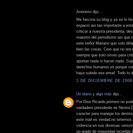
Anónimo dijo...
Me fascina su blog y ya se lo he
espacio asi tan importante a est
criticar a nuestra presidenta, de
maestro del periodismo asi que n
este señor Mariano que solo di
bien las cosas. Creo que no era n
siempre que solo sirven para crit
aportan nada ni hacen nada. Supo
derechos humanos es porque son 
haya subido ese email. Todo lo 
2 DE DICIEMBRE DE 2008 
Un diario y algo más
dijo...
Por Dios Ricardo,primero no pode
verdadero presidente es Nestor.De
caracter para manejar los destin
este mail es verdad,no tenemos
violencia en sus diversas versi
un grado de impunidad increible.