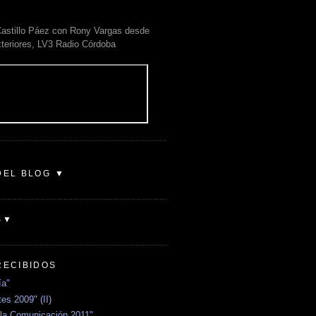
astillo Páez con Rony Vargas desde
xteriores, LV3 Radio Córdoba
DEL BLOG ▼
S▼
RECIBIDOS
ía"
es 2009" (II)
la Comunicación 2011"