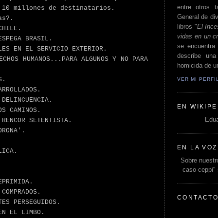
entre otros t
 10 millones de destinatarios.
General de div
as?.
libros "
El Ince
CHILE.
vidas en un c
ESPEGA BRASIL.
se encuentra 
LES EN EL SERVICIO EXTERIOR.
describe un
ECHOS HUMANOS...PARA ALGUNOS Y NO PARA
homicida de un
S.
VER MI PERF
ARROLLADOS.
 DELINCUENCIA.
EN WIKIPE
OS CAMINOS.
Edua
 RENCOR SETENTISTA.
ORONA'.
EN LA VOZ
LICA.
Sobre nuestro
caso ceppi"
EPRIMIDA.
 COMPRADOS.
CONTACT
TES PERSEGUIDOS.
EN EL LIMBO.