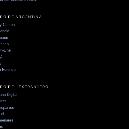
DO DE ARGENTINA
y Crimen
encia
ción
stico
n-Line
e@
y
a Forense
DO DEL EXTRANJERO
no Digital
ress
ispánico
Sud
menares
ro