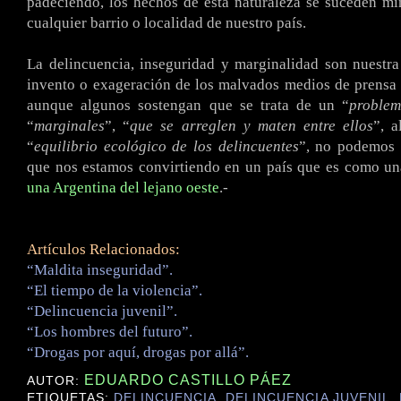
padeciendo, los hechos de esta naturaleza se suceden m
cualquier barrio o localidad de nuestro país.
La delincuencia, inseguridad y marginalidad son nuestra
invento o exageración de los malvados medios de prensa 
aunque algunos sostengan que se trata de un “
proble
“
marginales
”, “
que se arreglen y maten entre ellos
”, 
“
equilibrio ecológico de los delincuentes
”, no podemos 
que nos estamos convirtiendo en un país que es como una
una Argentina del lejano oeste
.-
Artículos Relacionados:
“Maldita inseguridad”.
“El tiempo de la violencia”.
“Delincuencia juvenil”.
“Los hombres del futuro”.
“Drogas por aquí, drogas por allá”.
EDUARDO CASTILLO PÁEZ
AUTOR:
ETIQUETAS:
DELINCUENCIA
,
DELINCUENCIA JUVENIL
,