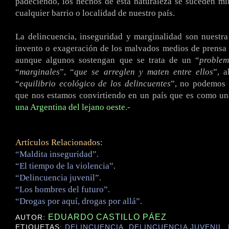
padeciendo, los hechos de esta naturaleza se suceden m
cualquier barrio o localidad de nuestro país.
La delincuencia, inseguridad y marginalidad son nuestra
invento o exageración de los malvados medios de prensa 
aunque algunos sostengan que se trata de un “
proble
“
marginales
”, “
que se arreglen y maten entre ellos
”, 
“
equilibrio ecológico de los delincuentes
”, no podemos 
que nos estamos convirtiendo en un país que es como una
una Argentina del lejano oeste
.-
Artículos Relacionados:
“Maldita inseguridad”.
“El tiempo de la violencia”.
“Delincuencia juvenil”.
“Los hombres del futuro”.
“Drogas por aquí, drogas por allá”.
EDUARDO CASTILLO PÁEZ
AUTOR:
ETIQUETAS:
DELINCUENCIA
,
DELINCUENCIA JUVENIL
,