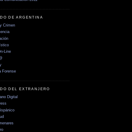
DO DE ARGENTINA
y Crimen
encia
ción
stico
n-Line
e@
y
a Forense
DO DEL EXTRANJERO
no Digital
ress
ispánico
Sud
menares
ro