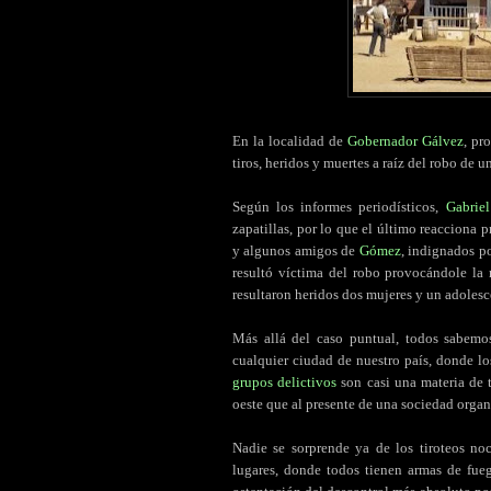
En la localidad de
Gobernador Gálvez
, pr
tiros, heridos y muertes a raíz del robo de u
Según los informes periodísticos,
Gabrie
zapatillas, por lo que el último reacciona 
y algunos amigos de
Gómez
, indignados po
resultó víctima del robo provocándole la
resultaron heridos dos mujeres y un adolesc
Más allá del caso puntual, todos sabemo
cualquier ciudad de nuestro país, donde l
grupos delictivos
son casi una materia de t
oeste que al presente de una sociedad organ
Nadie se sorprende ya de los tiroteos no
lugares, donde todos tienen armas de fue