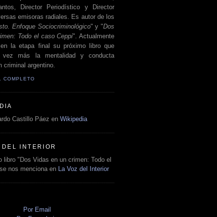
antos, Director Periodístico y Director
ersas emisoras radiales. Es autor de los
sto. Enfoque Sociocriminológico
" y "
Dos
rimen: Todo el caso Ceppi
". Actualmente
en la etapa final su próximo libro que
a vez más la mentalidad y conducta
 criminal argentino.
IL COMPLETO
DIA
rdo Castillo Páez en
Wikipedia
 DEL INTERIOR
 libro "Dos Vidas en un crimen: Todo el
 se nos menciona en
La Voz del Interior
O
Por Email