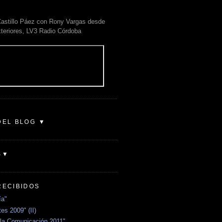
astillo Páez con Rony Vargas desde
xteriores, LV3 Radio Córdoba
DEL BLOG ▼
S▼
RECIBIDOS
ía"
es 2009" (II)
la Comunicación 2011"