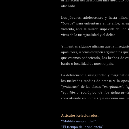
ostentación del descontrol más absoluto por
otro lado.
Los jóvenes, adolescentes y hasta niños
“
barras
” para enfrentarse entre ellos, arre
violenta, ante la mirada impávida de una 
virus de la marginalidad y el delito.
Y mientras algunos afirman que la inseguri
opositores, u otros escupen argumentos que
que estamos padeciendo, los hechos de es
barrio o localidad de nuestro país.
La delincuencia, inseguridad y marginalida
los malvados medios de prensa y la opos
“
problema
” de las clases “
marginales
”, “
q
“
equilibrio ecológico de los delincuent
convirtiendo en un país que es como una tie
Artículos Relacionados:
“Maldita inseguridad”.
“El tiempo de la violencia”.