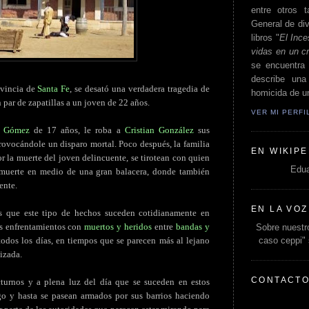
entre otros t
General de div
libros "
El Ince
vidas en un c
se encuentra 
describe un
ovincia de
Santa Fe
, se desató una verdadera tragedia de
homicida de un
n par de zapatillas a un joven de 22 años.
VER MI PERF
l Gómez
de 17 años, le roba a
Cristian González
sus
provocándole un disparo mortal. Poco después, la familia
EN WIKIPE
r la muerte del joven delincuente, se tirotean con quien
Edua
 muerte en medio de una gran balacera, donde también
ente.
EN LA VOZ
s que este tipo de hechos suceden cotidianamente en
os enfrentamientos con
muertos y heridos
entre
bandas y
Sobre nuestro
caso ceppi"
odos los días, en tiempos que se parecen más al lejano
izada.
CONTACT
cturnos y a plena luz del día que se suceden en estos
go y hasta se pasean armados por sus barrios haciendo