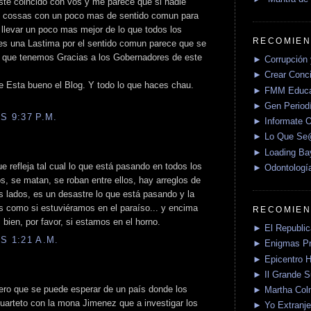
ste coincido con vos y me parece que si nadie
as cossas con un poco mas de sentido comun para
 llevar un poco mas mejor de lo que todos los
RECOMIEN
es una Lastima por el sentido comun parece que se
d que tenemos Gracias a los Gobernadores de este
► Corrupción 
► Crear Conci
 Esta bueno el Blog. Y todo lo que haces chau.
► FMM Educa
► Gen Periodí
S 9:37 P.M.
► Informate O
► Lo Que S
► Loading Ba
e refleja tal cual lo que está pasando en todos los
► Odontologí
s, se matan, se roban entre ellos, hay arreglos de
os lados, es un desastre lo que está pasando y la
s como si estuviéramos en el paraíso... y encima
RECOMIEN
ien, por favor, si estamos en el horno.
► El Republica
S 1:21 A.M.
► Enigmas P
► Epicentro H
► Il Grande 
pero que se puede esperar de un país donde los
► Martha Col
uarteto con la mona Jimenez que a investigar los
► Yo Extranje