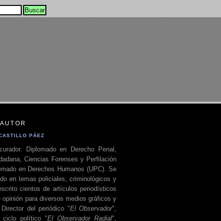
 AUTOR
CASTILLO PÁEZ
curador. Diplomado en Derecho Penal,
dadana, Ciencias Forenses y Perfilación
plomado en Derechos Humanos (UPC). Se
do en temas policiales, criminológicos y
escrito cientos de artículos periodísticos
 opinión para diversos medios gráficos y
 Director del periódico "
El Observador
",
ciclo político "
El Observador Radial
",