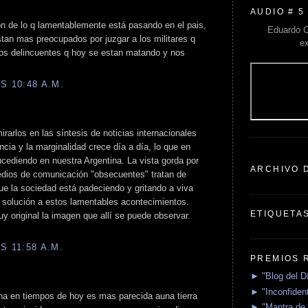
AUDIO # 5
 de lo q lamentablemente está pasando en el pais,
Eduardo C
 estan mas preocupados por juzgar a los militares q
e
os delincuentes q hoy se estan matando y nos
S 10:48 A.M.
arlos en las síntesis de noticias internacionales
ncia y la marginalidad crece día a día, lo que en
ucediendo en nuestra Argentina. La vista gorda por
ARCHIVO 
medios de comunicación "obsecuentes" tratan de
 que la sociedad está padeciendo y gritando a viva
 solución a estos lamentables acontecimientos.
ETIQUETA
muy original la imagen que allí se puede observar.
S 11:58 A.M.
PREMIOS 
► "Blog del D
► "Inconfident
ina en tiempos de hoy es mas parecida auna tierra
► "Mantra de 