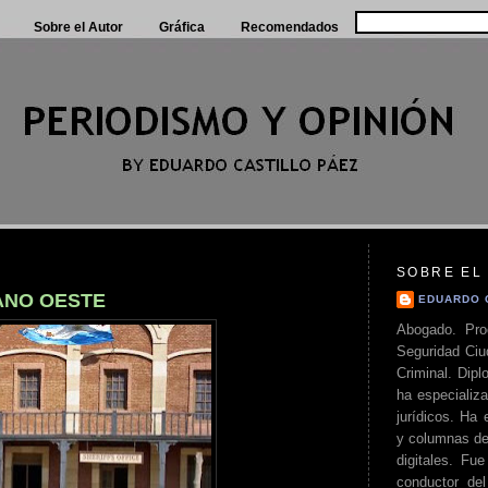
Sobre el Autor
Gráfica
Recomendados
SOBRE EL
ANO OESTE
EDUARDO 
Abogado. Pro
Seguridad Ciu
Criminal. Di
ha especializa
jurídicos. Ha 
y columnas de
digitales. Fue
conductor del 