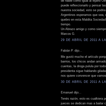
de nadie como igual al lejano Oe
puede reflexcionarlo y pensar l
nuestra sociedad, esto se podria
Argentinos esperamos que sea, 
quebro en esta Maldita Socieda
tiempo.
Un Abrazo amigo y como siempre
Marcos G.
29 DE ABRIL DE 2011 A LA
Fabián P. dijo...
Me gustó mucho el artículo porqu
barrios, los chicos andan armado
cuentas, la droga pulula por tod
presidenta sigue hablando gilada
nos quiere convencer que vamos b
30 DE ABRIL DE 2011 A LA
Emanuel dijo...
Tenés razón, esto es cualkiera 
jueces se dedican mas a bailar c