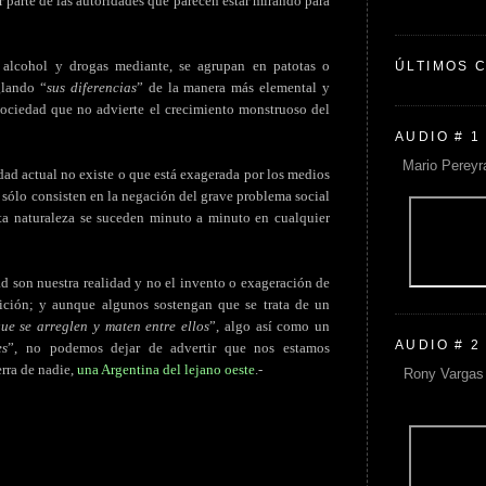
 parte de las autoridades que parecen estar mirando para
, alcohol y drogas mediante, se agrupan en patotas o
ÚLTIMOS 
glando “
sus diferencias
” de la manera más elemental y
sociedad que no advierte el crecimiento monstruoso del
AUDIO # 1
Mario Pereyr
dad actual no existe o que está exagerada por los medios
 sólo consisten en la negación del grave problema social
ta naturaleza se suceden minuto a minuto en cualquier
d son nuestra realidad y no el invento o exageración de
ición; y aunque algunos sostengan que se trata de un
ue se arreglen y maten entre ellos
”, algo así como un
AUDIO # 2
es
”, no podemos dejar de advertir que nos estamos
rra de nadie,
una Argentina del lejano oeste
.-
Rony Vargas 