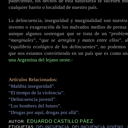
padeciendo, los hechos de esta naturaleza se suceden m
cualquier barrio o localidad de nuestro país.
La delincuencia, inseguridad y marginalidad son nuestra
invento o exageración de los malvados medios de prensa 
aunque algunos sostengan que se trata de un “
proble
“
marginales
”, “
que se arreglen y maten entre ellos
”, 
“
equilibrio ecológico de los delincuentes
”, no podemos 
que nos estamos convirtiendo en un país que es como una
una Argentina del lejano oeste
.-
Artículos Relacionados:
“Maldita inseguridad”.
“El tiempo de la violencia”.
“Delincuencia juvenil”.
“Los hombres del futuro”.
“Drogas por aquí, drogas por allá”.
EDUARDO CASTILLO PÁEZ
AUTOR:
ETIQUETAS:
DELINCUENCIA
,
DELINCUENCIA JUVENIL
,