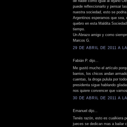
de nadie como igual al lejano Oe
puede reflexcionarlo y pensar l
nuestra sociedad, esto se podria
Argentinos esperamos que sea, 
quebro en esta Maldita Socieda
tiempo.
Un Abrazo amigo y como siempre
Marcos G.
29 DE ABRIL DE 2011 A LA
Fabián P. dijo...
Me gustó mucho el artículo porqu
barrios, los chicos andan armado
cuentas, la droga pulula por tod
presidenta sigue hablando gilada
nos quiere convencer que vamos b
30 DE ABRIL DE 2011 A LA
Emanuel dijo...
Tenés razón, esto es cualkiera 
jueces se dedican mas a bailar c