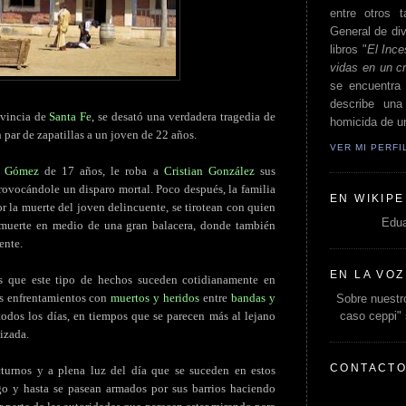
entre otros t
General de div
libros "
El Ince
vidas en un c
se encuentra 
describe un
ovincia de
Santa Fe
, se desató una verdadera tragedia de
homicida de un
n par de zapatillas a un joven de 22 años.
VER MI PERF
l Gómez
de 17 años, le roba a
Cristian González
sus
provocándole un disparo mortal. Poco después, la familia
EN WIKIPE
r la muerte del joven delincuente, se tirotean con quien
Edua
 muerte en medio de una gran balacera, donde también
ente.
EN LA VOZ
s que este tipo de hechos suceden cotidianamente en
os enfrentamientos con
muertos y heridos
entre
bandas y
Sobre nuestro
caso ceppi"
odos los días, en tiempos que se parecen más al lejano
izada.
CONTACT
cturnos y a plena luz del día que se suceden en estos
go y hasta se pasean armados por sus barrios haciendo