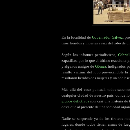
En la localidad de
Gobernador Gálvez
, pr
tiros, heridos y muertes a raíz del robo de u
Según los informes periodísticos,
Gabrie
zapatillas, por lo que el último reacciona 
y algunos amigos de
Gómez
, indignados po
resultó víctima del robo provocándole la
resultaron heridos dos mujeres y un adolesc
Más allá del caso puntual, todos sabemo
cualquier ciudad de nuestro país, donde l
grupos delictivos
son casi una materia de t
oeste que al presente de una sociedad organ
Nadie se sorprende ya de los tiroteos no
lugares, donde todos tienen armas de fue