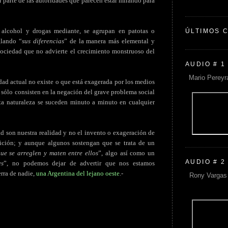
 parte de las autoridades que parecen estar mirando para
, alcohol y drogas mediante, se agrupan en patotas o
ÚLTIMOS 
glando “
sus diferencias
” de la manera más elemental y
sociedad que no advierte el crecimiento monstruoso del
AUDIO # 1
Mario Pereyr
dad actual no existe o que está exagerada por los medios
 sólo consisten en la negación del grave problema social
ta naturaleza se suceden minuto a minuto en cualquier
d son nuestra realidad y no el invento o exageración de
ición; y aunque algunos sostengan que se trata de un
ue se arreglen y maten entre ellos
”, algo así como un
AUDIO # 2
es
”, no podemos dejar de advertir que nos estamos
rra de nadie,
una Argentina del lejano oeste
.-
Rony Vargas 