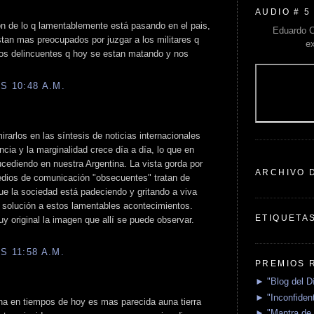
AUDIO # 5
 de lo q lamentablemente está pasando en el pais,
Eduardo C
 estan mas preocupados por juzgar a los militares q
e
os delincuentes q hoy se estan matando y nos
S 10:48 A.M.
arlos en las síntesis de noticias internacionales
ncia y la marginalidad crece día a día, lo que en
ucediendo en nuestra Argentina. La vista gorda por
ARCHIVO 
medios de comunicación "obsecuentes" tratan de
 que la sociedad está padeciendo y gritando a viva
 solución a estos lamentables acontecimientos.
ETIQUETA
muy original la imagen que allí se puede observar.
S 11:58 A.M.
PREMIOS 
► "Blog del D
► "Inconfident
ina en tiempos de hoy es mas parecida auna tierra
► "Mantra de 