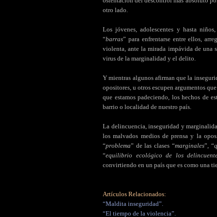
ostentación del descontrol más absoluto por
otro lado.
Los jóvenes, adolescentes y hasta niños
“
barras
” para enfrentarse entre ellos, arre
violenta, ante la mirada impávida de una 
virus de la marginalidad y el delito.
Y mientras algunos afirman que la inseguri
opositores, u otros escupen argumentos que
que estamos padeciendo, los hechos de es
barrio o localidad de nuestro país.
La delincuencia, inseguridad y marginalida
los malvados medios de prensa y la opos
“
problema
” de las clases “
marginales
”, “
q
“
equilibrio ecológico de los delincuent
convirtiendo en un país que es como una tie
Artículos Relacionados:
“Maldita inseguridad”.
“El tiempo de la violencia”.