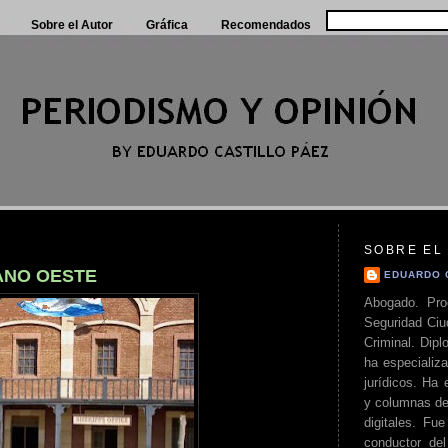
Sobre el Autor
Gráfica
Recomendados
SOBRE EL
ANO OESTE
EDUARDO 
Abogado. Pro
Seguridad Ciu
Criminal. Di
ha especializa
jurídicos. Ha 
y columnas de
digitales. Fue
conductor del 