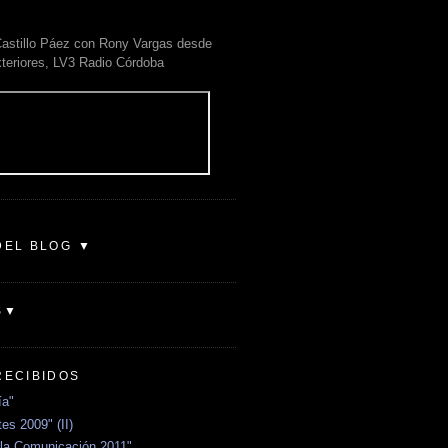
astillo Páez con Rony Vargas desde
xteriores, LV3 Radio Córdoba
DEL BLOG ▼
S▼
RECIBIDOS
ía"
es 2009" (II)
la Comunicación 2011"