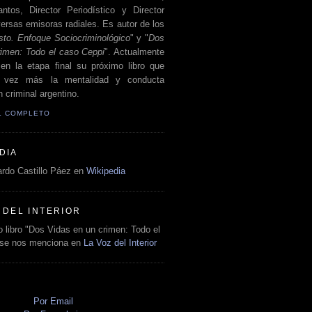
antos, Director Periodístico y Director
ersas emisoras radiales. Es autor de los
sto. Enfoque Sociocriminológico
" y "
Dos
rimen: Todo el caso Ceppi
". Actualmente
en la etapa final su próximo libro que
a vez más la mentalidad y conducta
 criminal argentino.
IL COMPLETO
DIA
rdo Castillo Páez en
Wikipedia
 DEL INTERIOR
 libro "Dos Vidas en un crimen: Todo el
 se nos menciona en
La Voz del Interior
O
Por Email