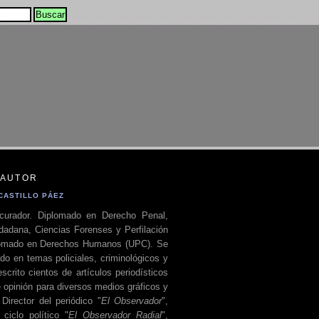
 AUTOR
CASTILLO PÁEZ
curador. Diplomado en Derecho Penal,
dadana, Ciencias Forenses y Perfilación
plomado en Derechos Humanos (UPC). Se
do en temas policiales, criminológicos y
escrito cientos de artículos periodísticos
 opinión para diversos medios gráficos y
 Director del periódico "
El Observador
",
ciclo político "
El Observador Radial
",