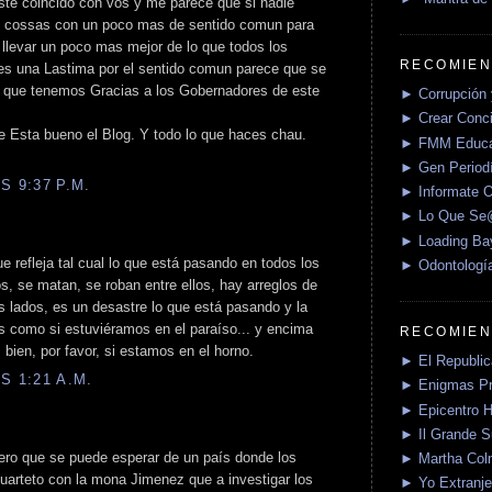
ste coincido con vos y me parece que si nadie
as cossas con un poco mas de sentido comun para
 llevar un poco mas mejor de lo que todos los
RECOMIEN
es una Lastima por el sentido comun parece que se
d que tenemos Gracias a los Gobernadores de este
► Corrupción 
► Crear Conci
 Esta bueno el Blog. Y todo lo que haces chau.
► FMM Educa
► Gen Periodí
S 9:37 P.M.
► Informate O
► Lo Que S
► Loading Ba
e refleja tal cual lo que está pasando en todos los
► Odontologí
s, se matan, se roban entre ellos, hay arreglos de
os lados, es un desastre lo que está pasando y la
s como si estuviéramos en el paraíso... y encima
RECOMIEN
ien, por favor, si estamos en el horno.
► El Republica
S 1:21 A.M.
► Enigmas P
► Epicentro H
► Il Grande 
pero que se puede esperar de un país donde los
► Martha Col
uarteto con la mona Jimenez que a investigar los
► Yo Extranje