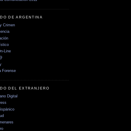
DO DE ARGENTINA
y Crimen
encia
ción
stico
n-Line
e@
y
a Forense
DO DEL EXTRANJERO
no Digital
ress
ispánico
Sud
menares
ro