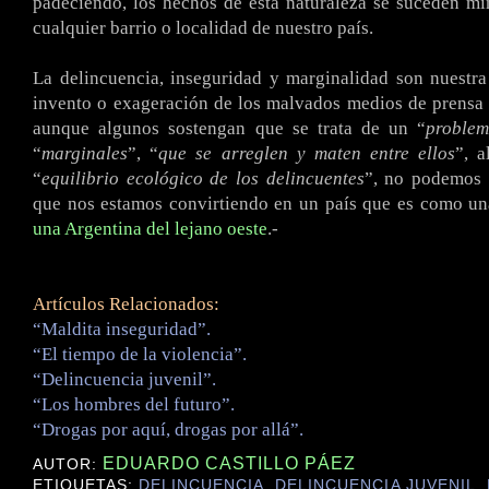
padeciendo, los hechos de esta naturaleza se suceden m
cualquier barrio o localidad de nuestro país.
La delincuencia, inseguridad y marginalidad son nuestra
invento o exageración de los malvados medios de prensa 
aunque algunos sostengan que se trata de un “
proble
“
marginales
”, “
que se arreglen y maten entre ellos
”, 
“
equilibrio ecológico de los delincuentes
”, no podemos 
que nos estamos convirtiendo en un país que es como una
una Argentina del lejano oeste
.-
Artículos Relacionados:
“Maldita inseguridad”.
“El tiempo de la violencia”.
“Delincuencia juvenil”.
“Los hombres del futuro”.
“Drogas por aquí, drogas por allá”.
EDUARDO CASTILLO PÁEZ
AUTOR:
ETIQUETAS:
DELINCUENCIA
,
DELINCUENCIA JUVENIL
,