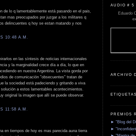
AUDIO # 5
 de lo q lamentablemente está pasando en el pais,
Eduardo C
 estan mas preocupados por juzgar a los militares q
e
os delincuentes q hoy se estan matando y nos
S 10:48 A.M.
arlos en las síntesis de noticias internacionales
ncia y la marginalidad crece día a día, lo que en
ucediendo en nuestra Argentina. La vista gorda por
ARCHIVO 
medios de comunicación "obsecuentes" tratan de
 que la sociedad está padeciendo y gritando a viva
 solución a estos lamentables acontecimientos.
ETIQUETA
muy original la imagen que allí se puede observar.
S 11:58 A.M.
PREMIOS 
► "Blog del D
► "Inconfident
ina en tiempos de hoy es mas parecida auna tierra
► "Mantra de 