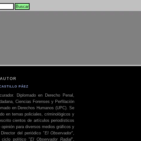
 AUTOR
CASTILLO PÁEZ
curador. Diplomado en Derecho Penal,
dadana, Ciencias Forenses y Perfilación
plomado en Derechos Humanos (UPC). Se
do en temas policiales, criminológicos y
escrito cientos de artículos periodísticos
 opinión para diversos medios gráficos y
 Director del periódico "
El Observador
",
ciclo político "
El Observador Radial
",