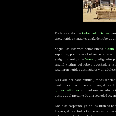
En la localidad de
Gobernador Gálvez
, pr
tiros, heridos y muertes a raíz del robo de u
Según los informes periodísticos,
Gabrie
zapatillas, por lo que el último reacciona 
y algunos amigos de
Gómez
, indignados po
resultó víctima del robo provocándole la
resultaron heridos dos mujeres y un adolesc
Más allá del caso puntual, todos sabemo
cualquier ciudad de nuestro país, donde l
grupos delictivos
son casi una materia de t
oeste que al presente de una sociedad organ
Nadie se sorprende ya de los tiroteos no
lugares, donde todos tienen armas de fue