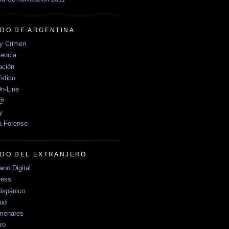
DO DE ARGENTINA
y Crimen
encia
ción
stico
n-Line
e@
y
a Forense
DO DEL EXTRANJERO
no Digital
ress
ispánico
Sud
menares
ro