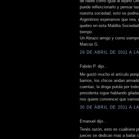
de nadie como igual al lejano Oe
puede reflexcionarlo y pensar l
nuestra sociedad, esto se podria
Argentinos esperamos que sea, 
quebro en esta Maldita Socieda
tiempo.
Un Abrazo amigo y como siempre
Marcos G.
29 DE ABRIL DE 2011 A LA
Fabián P. dijo...
Me gustó mucho el artículo porqu
barrios, los chicos andan armado
cuentas, la droga pulula por tod
presidenta sigue hablando gilada
nos quiere convencer que vamos b
30 DE ABRIL DE 2011 A LA
Emanuel dijo...
Tenés razón, esto es cualkiera 
jueces se dedican mas a bailar c