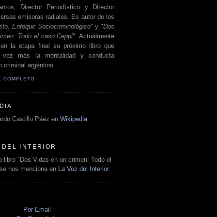
antos, Director Periodístico y Director
ersas emisoras radiales. Es autor de los
sto. Enfoque Sociocriminológico
" y "
Dos
rimen: Todo el caso Ceppi
". Actualmente
en la etapa final su próximo libro que
a vez más la mentalidad y conducta
 criminal argentino.
IL COMPLETO
DIA
rdo Castillo Páez en
Wikipedia
 DEL INTERIOR
 libro "Dos Vidas en un crimen: Todo el
 se nos menciona en
La Voz del Interior
O
Por Email