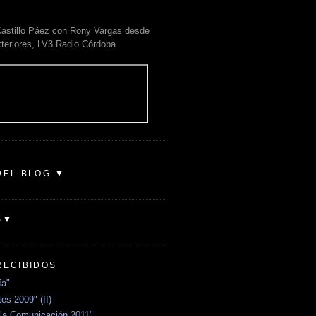
astillo Páez con Rony Vargas desde
xteriores, LV3 Radio Córdoba
DEL BLOG ▼
S▼
RECIBIDOS
ía"
es 2009" (II)
la Comunicación 2011"