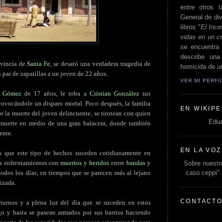
entre otros t
General de div
libros "
El Ince
vidas en un c
se encuentra 
describe un
ovincia de
Santa Fe
, se desató una verdadera tragedia de
homicida de un
n par de zapatillas a un joven de 22 años.
VER MI PERF
l Gómez
de 17 años, le roba a
Cristian González
sus
provocándole un disparo mortal. Poco después, la familia
EN WIKIPE
r la muerte del joven delincuente, se tirotean con quien
Edua
 muerte en medio de una gran balacera, donde también
ente.
EN LA VOZ
s que este tipo de hechos suceden cotidianamente en
os enfrentamientos con
muertos y heridos
entre
bandas y
Sobre nuestro
caso ceppi"
odos los días, en tiempos que se parecen más al lejano
izada.
CONTACT
cturnos y a plena luz del día que se suceden en estos
go y hasta se pasean armados por sus barrios haciendo