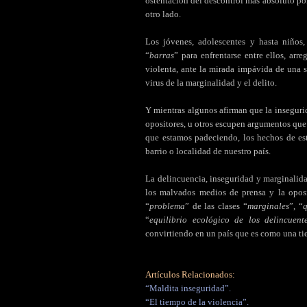
ostentación del descontrol más absoluto por
otro lado.
Los jóvenes, adolescentes y hasta niños
“
barras
” para enfrentarse entre ellos, arre
violenta, ante la mirada impávida de una 
virus de la marginalidad y el delito.
Y mientras algunos afirman que la inseguri
opositores, u otros escupen argumentos que
que estamos padeciendo, los hechos de es
barrio o localidad de nuestro país.
La delincuencia, inseguridad y marginalida
los malvados medios de prensa y la opos
“
problema
” de las clases “
marginales
”, “
q
“
equilibrio ecológico de los delincuent
convirtiendo en un país que es como una tie
Artículos Relacionados:
“Maldita inseguridad”.
“El tiempo de la violencia”.