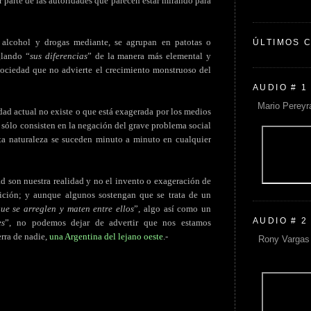
 parte de las autoridades que parecen estar mirando para
, alcohol y drogas mediante, se agrupan en patotas o
ÚLTIMOS 
glando “
sus diferencias
” de la manera más elemental y
sociedad que no advierte el crecimiento monstruoso del
AUDIO # 1
Mario Pereyr
dad actual no existe o que está exagerada por los medios
 sólo consisten en la negación del grave problema social
ta naturaleza se suceden minuto a minuto en cualquier
d son nuestra realidad y no el invento o exageración de
ición; y aunque algunos sostengan que se trata de un
ue se arreglen y maten entre ellos
”, algo así como un
AUDIO # 2
es
”, no podemos dejar de advertir que nos estamos
rra de nadie,
una Argentina del lejano oeste
.-
Rony Vargas 