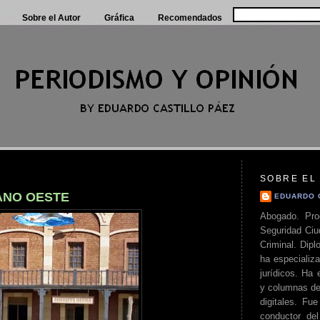
Sobre el Autor
Gráfica
Recomendados
SOBRE EL
ANO OESTE
EDUARDO 
Abogado. Pro
Seguridad Ciu
Criminal. Di
ha especializa
jurídicos. Ha 
y columnas de
digitales. Fue
conductor del 