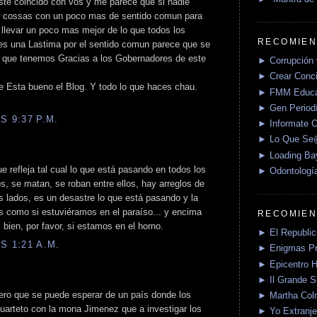
ste coincido con vos y me parece que si nadie
as cossas con un poco mas de sentido comun para
 llevar un poco mas mejor de lo que todos los
RECOMIEN
es una Lastima por el sentido comun parece que se
d que tenemos Gracias a los Gobernadores de este
► Corrupción 
► Crear Conci
 Esta bueno el Blog. Y todo lo que haces chau.
► FMM Educa
► Gen Periodí
S 9:37 P.M.
► Informate O
► Lo Que S
► Loading Ba
e refleja tal cual lo que está pasando en todos los
► Odontologí
s, se matan, se roban entre ellos, hay arreglos de
os lados, es un desastre lo que está pasando y la
s como si estuviéramos en el paraíso... y encima
RECOMIEN
ien, por favor, si estamos en el horno.
► El Republica
S 1:21 A.M.
► Enigmas P
► Epicentro H
► Il Grande 
pero que se puede esperar de un país donde los
► Martha Col
uarteto con la mona Jimenez que a investigar los
► Yo Extranje