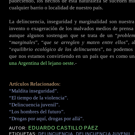
padeciendo, los hechos de esta naturaleza se suceden m
cualquier barrio o localidad de nuestro país.
La delincuencia, inseguridad y marginalidad son nuestra
invento o exageración de los malvados medios de prensa 
aunque algunos sostengan que se trata de un “
proble
“
marginales
”, “
que se arreglen y maten entre ellos
”, 
“
equilibrio ecológico de los delincuentes
”, no podemos 
que nos estamos convirtiendo en un país que es como una
una Argentina del lejano oeste
.-
Artículos Relacionados:
“Maldita inseguridad”.
“El tiempo de la violencia”.
“Delincuencia juvenil”.
“Los hombres del futuro”.
“Drogas por aquí, drogas por allá”.
EDUARDO CASTILLO PÁEZ
AUTOR:
ETIQUETAS:
DELINCUENCIA
,
DELINCUENCIA JUVENIL
,