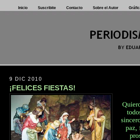
Inicio
Suscribite
Contacto
Sobre el Autor
Gráfic
9 DIC 2010
¡FELICES FIESTAS!
Quiero
todo
sincer
paz, 
pro