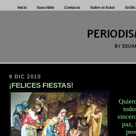
Inicio
Suscribite
Contacto
Sobre el Autor
Gráfic
9 DIC 2010
¡FELICES FIESTAS!
Quiero
todo
sincer
paz, 
pro