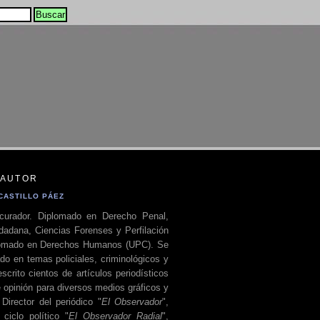
 AUTOR
CASTILLO PÁEZ
curador. Diplomado en Derecho Penal,
dadana, Ciencias Forenses y Perfilación
plomado en Derechos Humanos (UPC). Se
do en temas policiales, criminológicos y
escrito cientos de artículos periodísticos
 opinión para diversos medios gráficos y
 Director del periódico "
El Observador
",
ciclo político "
El Observador Radial
",