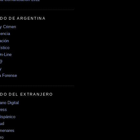
DO DE ARGENTINA
y Crimen
encia
ción
stico
n-Line
e@
y
a Forense
DO DEL EXTRANJERO
no Digital
ress
ispánico
Sud
menares
ro