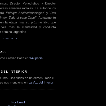
antos, Director Periodístico y Director
ersas emisoras radiales. Es autor de los
sto. Enfoque Sociocriminológico
" y "
Dos
rimen: Todo el caso Ceppi
". Actualmente
en la etapa final su próximo libro que
a vez más la mentalidad y conducta
 criminal argentino.
IL COMPLETO
DIA
rdo Castillo Páez en
Wikipedia
 DEL INTERIOR
 libro "Dos Vidas en un crimen: Todo el
 se nos menciona en
La Voz del Interior
O
Por Email