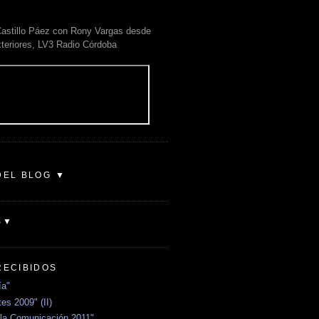
astillo Páez con Rony Vargas desde
xteriores, LV3 Radio Córdoba
DEL BLOG ▼
S▼
RECIBIDOS
ía"
es 2009" (II)
la Comunicación 2011"