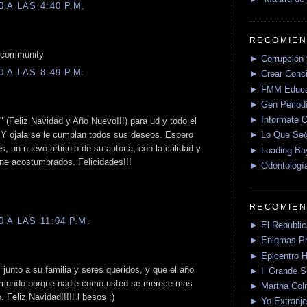
 A LAS 4:40 P.M.
RECOMIEN
he community
► Corrupción 
 A LAS 8:49 P.M.
► Crear Conci
► FMM Educa
► Gen Periodí
► Informate O
" (Feliz Navidad y Año Nuevo!!!) para ud y todo el
 Y ojala se le cumplan todos sus deseos. Espero
► Lo Que S
es, un nuevo articulo de su autoria, con la calidad y
► Loading Ba
iene acostumbrados. Felicidades!!!
► Odontologí
RECOMIEN
 A LAS 11:04 P.M.
► El Republica
► Enigmas P
► Epicentro H
unto a su familia y seres queridos, y que el año
► Il Grande 
l mundo porque nadie como usted se merece mas
► Martha Col
 Feliz Navidad!!!!! l besos ;)
► Yo Extranje