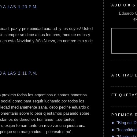
AUDIO # 5
 A LAS 1:20 P.M.
Eduardo C
e
idad, paz y prosperidad para ud. y los suyos! Usted
que siempre se debe a sus lectores, merece estos y
 en esta Navidad y Año Nuevo, en nombre mio y de
 A LAS 2:11 P.M.
ARCHIVO 
ño proximo todos los argentinos q somos honestos
ETIQUETA
 social como para seguir luchando por todos los
ciedad medianamente sana. debo pedirle eduardo q
mentario sobre lo peor q estamos pasando sobre
PREMIOS 
reclamos de derechos humanos ...de tantos
► "Blog del D
lo q exijen toman tanto un revolver una piedra una
► "Inconfident
.porque son marginados ...pobresitos no' .
► "Mantra de 