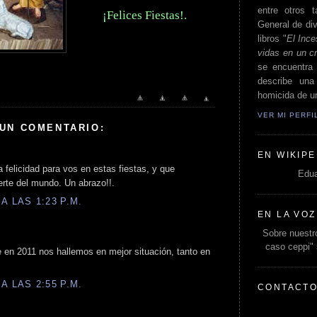
entre otros t
¡Felices Fiestas!.
General de div
libros "
El Ince
vidas en un c
se encuentra 
describe un
homicida de un
VER MI PERF
 UN COMENTARIO:
EN WIKIPE
 felicidad para vos en estas fiestas, y que
Edua
erte del mundo. Un abrazo!!.
A LAS 1:23 P.M.
EN LA VOZ
Sobre nuestro
caso ceppi"
en 2011 nos hallemos en mejor situación, tanto en
A LAS 2:55 P.M.
CONTACT