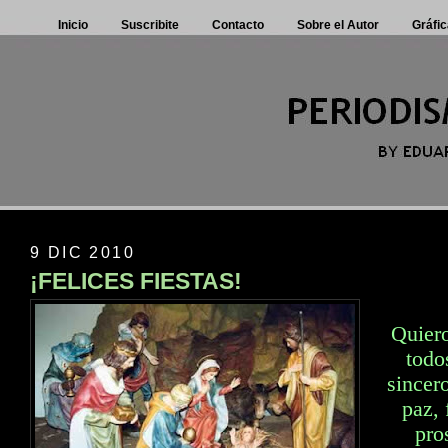
Inicio
Suscribite
Contacto
Sobre el Autor
Gráfic
9 DIC 2010
¡FELICES FIESTAS!
Quiero
todo
sincer
paz, 
pro