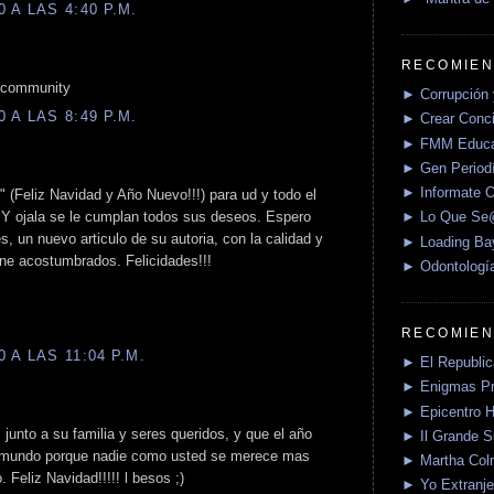
 A LAS 4:40 P.M.
RECOMIEN
he community
► Corrupción 
 A LAS 8:49 P.M.
► Crear Conci
► FMM Educa
► Gen Periodí
► Informate O
" (Feliz Navidad y Año Nuevo!!!) para ud y todo el
 Y ojala se le cumplan todos sus deseos. Espero
► Lo Que S
es, un nuevo articulo de su autoria, con la calidad y
► Loading Ba
iene acostumbrados. Felicidades!!!
► Odontologí
RECOMIEN
 A LAS 11:04 P.M.
► El Republica
► Enigmas P
► Epicentro H
unto a su familia y seres queridos, y que el año
► Il Grande 
l mundo porque nadie como usted se merece mas
► Martha Col
 Feliz Navidad!!!!! l besos ;)
► Yo Extranje