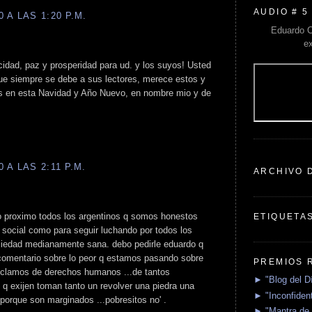
AUDIO # 5
 A LAS 1:20 P.M.
Eduardo C
e
idad, paz y prosperidad para ud. y los suyos! Usted
que siempre se debe a sus lectores, merece estos y
 en esta Navidad y Año Nuevo, en nombre mio y de
 A LAS 2:11 P.M.
ARCHIVO 
ño proximo todos los argentinos q somos honestos
ETIQUETA
 social como para seguir luchando por todos los
ciedad medianamente sana. debo pedirle eduardo q
mentario sobre lo peor q estamos pasando sobre
PREMIOS 
reclamos de derechos humanos ...de tantos
► "Blog del D
lo q exijen toman tanto un revolver una piedra una
► "Inconfident
.porque son marginados ...pobresitos no' .
► "Mantra de 