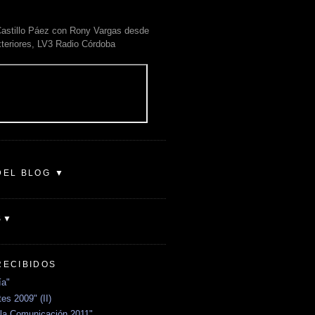
astillo Páez con Rony Vargas desde
xteriores, LV3 Radio Córdoba
DEL BLOG ▼
S▼
RECIBIDOS
ía"
es 2009" (II)
la Comunicación 2011"