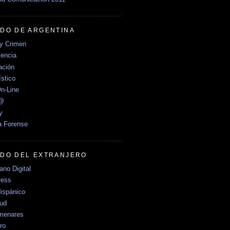
DO DE ARGENTINA
y Crimen
encia
ción
stico
n-Line
e@
y
a Forense
DO DEL EXTRANJERO
no Digital
ress
ispánico
Sud
menares
ro