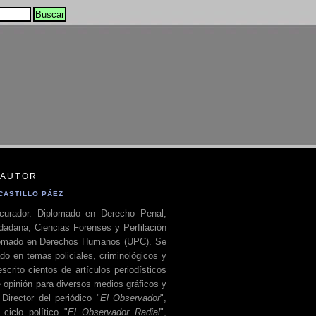
 AUTOR
CASTILLO PÁEZ
curador. Diplomado en Derecho Penal,
dadana, Ciencias Forenses y Perfilación
plomado en Derechos Humanos (UPC). Se
do en temas policiales, criminológicos y
escrito cientos de artículos periodísticos
 opinión para diversos medios gráficos y
 Director del periódico "
El Observador
",
ciclo político "
El Observador Radial
",