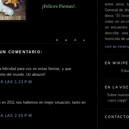
entre otros t
¡Felices Fiestas!.
General de div
libros "
El Ince
vidas en un c
se encuentra 
describe un
homicida de un
VER MI PERF
 UN COMENTARIO:
EN WIKIPE
 felicidad para vos en estas fiestas, y que
Edua
erte del mundo. Un abrazo!!.
A LAS 1:23 P.M.
EN LA VOZ
Sobre nuestro
caso ceppi"
en 2011 nos hallemos en mejor situación, tanto en
A LAS 2:55 P.M.
CONTACT