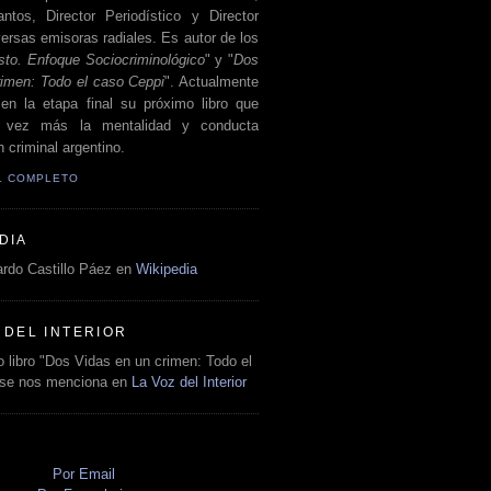
antos, Director Periodístico y Director
ersas emisoras radiales. Es autor de los
sto. Enfoque Sociocriminológico
" y "
Dos
rimen: Todo el caso Ceppi
". Actualmente
en la etapa final su próximo libro que
a vez más la mentalidad y conducta
 criminal argentino.
IL COMPLETO
DIA
rdo Castillo Páez en
Wikipedia
 DEL INTERIOR
 libro "Dos Vidas en un crimen: Todo el
 se nos menciona en
La Voz del Interior
O
Por Email